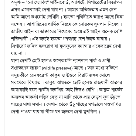
অদৃশ্য-- "নো স্মোকিং" সাইনবোর্ড, অ্যাশট্রে, সিগারেটের বিজ্ঞাপন
এসব একেবারেই দেখা যায় না । আমার অভিজ্ঞতায় এমন দেশ
আমি আগে কখনোই দেখিনি । হয়তো পৃথিবীতে আরও আছে কিনা
সন্দেহ । আশান্তিদের ধার্মিক নিয়মে কোনোরকম ধূমপান নিষেধ ।
জাতীয় আইন বা ডাক্তারের নিষেধের চেয়ে এই আইন অনেক বেশি
শক্তিশালী । এই জন্যই হয়তো গণস্বাস্থ্য বেশ উন্নত ঘানায় ।
সিগারেট জনিত হৃদরোগ বা ফুসফুসের ক্যান্সার একেবারেই দেখা
যায় না ।
ঘানা দেশটি ছোট হলেও অনেকগুলি ন্যাশনাল পার্ক ও প্রাণী
সংরক্ষণের জায়গা
আছে । তার মধ্যে দক্ষিণে
(wildlife preserve)
সমুদ্রতীরে রেনফরেস্ট কাকুম ও উত্তরে বিরাট জঙ্গল মোলে
সবথেকে বিখ্যাত । কাকুম আয়তনে ছোট হলেও রাজধানী আক্রার
কাছাকাছি বলে পার্কটা জনপ্রিয়, তাই ভিড়ও বেশি । কাকুম পার্কের
অন্যতম আকর্ষণ দড়ির সেতু যা মাটি থেকে প্রায় দেড়শ ফুট উঁচুতে
গাছের মাথা সমান । সেখান থেকে উঁচু গাছের মগডালে পশুপাখির
দেখা পাওয়া যায় যা নীচে ঘন জঙ্গলে দেখা মুশকিল ।