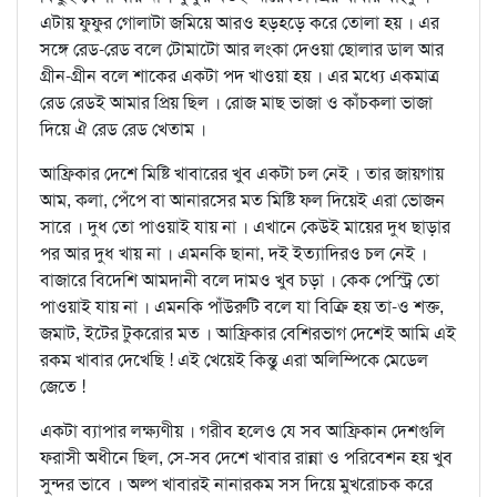
এটায় ফুফুর গোলাটা জমিয়ে আরও হড়হড়ে করে তোলা হয় । এর
সঙ্গে রেড-রেড বলে টোমাটো আর লংকা দেওয়া ছোলার ডাল আর
গ্রীন-গ্রীন বলে শাকের একটা পদ খাওয়া হয় । এর মধ্যে একমাত্র
রেড রেডই আমার প্রিয় ছিল । রোজ মাছ ভাজা ও কাঁচকলা ভাজা
দিয়ে ঐ রেড রেড খেতাম ।
আফ্রিকার দেশে মিষ্টি খাবারের খুব একটা চল নেই । তার জায়গায়
আম, কলা, পেঁপে বা আনারসের মত মিষ্টি ফল দিয়েই এরা ভোজন
সারে । দুধ তো পাওয়াই যায় না । এখানে কেউই মায়ের দুধ ছাড়ার
পর আর দুধ খায় না । এমনকি ছানা, দই ইত্যাদিরও চল নেই ।
বাজারে বিদেশি আমদানী বলে দামও খুব চড়া । কেক পেস্ট্রি তো
পাওয়াই যায় না । এমনকি পাঁউরুটি বলে যা বিক্রি হয় তা-ও শক্ত,
জমাট, ইটের টুকরোর মত । আফ্রিকার বেশিরভাগ দেশেই আমি এই
রকম খাবার দেখেছি ! এই খেয়েই কিন্তু এরা অলিম্পিকে মেডেল
জেতে !
একটা ব্যাপার লক্ষ্যণীয় । গরীব হলেও যে সব আফ্রিকান দেশগুলি
ফরাসী অধীনে ছিল, সে-সব দেশে খাবার রান্না ও পরিবেশন হয় খুব
সুন্দর ভাবে । অল্প খাবারই নানারকম সস দিয়ে মুখরোচক করে