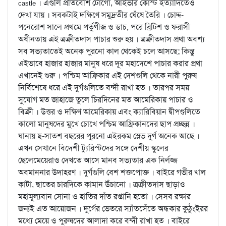
। এগুলি প্রতিবেশি টোগো, আইভরি কোস্ট ইত্যাদিতেও
castle
দেখা যায় । সবকটাই দক্ষিণে সমুদ্রতীর ঘেঁষে তৈরি । চোদ্দ-
পনেরোশ সালে প্রথমে পর্তুগীজ ও ডাচ, পরে ব্রিটিশ ও ফরাসী
অধীনতায় এই ত্রক্রীতদাস পাচার শুরু হয় । ত্রক্রীতদাস প্রথা অবশ্য
সব সভ্যতাতেই অনেক পুরনো কাল থেকেই চলে আসছে; কিন্তু
এইভাবে হাজার হাজার মানুষ ধরে দূর মহাদেশে পাচার করার প্রথা
এখানেই শুরু । পশ্চিম আফ্রিকার এই দেশগুলি থেকে নারী পুরুষ
নির্বিশেষে ধরে এই দুর্গগুলিতে বন্দী রাখা হত । তারপর সময়
সুযোগ মত জাহাজে তুলে চিরদিনের মত আমেরিকায় পাচার ও
বিক্রী । উত্তর ও দক্ষিণ আমেরিকায় এবং ক্যারিবিয়ান দ্বীপগুলিতে
কালো মানুষদের মুখে চোখে পশ্চিম আফ্রিকানদের ছাপ প্রচ্ছন্ন ।
ঘানায় ছ-সাতশ বছরের পুরনো এইরকম স্লেভ দুর্গ অনেক আছে ।
এখন সেখানে বিদেশী ট্যুরিস্টদের সঙ্গে দেশীয় স্কুলের
ছেলেমেয়েরাও দেখতে আসে মানব সভ্যতার এক নির্লজ্জ
অবমাননার উদাহরণ । দুর্গগুলি বেশ শক্তপোক্ত । বাইরে গভীর খাল
কাটা, ছাতের চারদিকে কামান উঁচানো । ত্রক্রীতদাস ছাড়াও
মহামূল্যবান সোনা ও হাতির দাঁত রপ্তানি হতো । সেসব রক্ষার
জন্যই এত আয়োজন । দুর্গের ভেতরে স্যাঁতসেঁতে অন্ধকার কুঠুংইরর
মধ্যে মেয়ে ও পুরুষদের আলাদা করে বন্দী রাখা হত । বাইরে