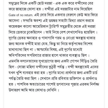
সমুদ্রের দিকে একটি ছোট্ট দরজা - এক এক করে বন্দীদের বের
করে জাহাজে তোলা হত । বন্দীরা এই দরজাটার নাম দিয়েছিল
এই দোর দিয়ে একবার বেরুলে কেউ আর ফিরে
Gate of no return.
আসেনা । সম্প্রতি অবশ্য এই ভয়ঙ্কর সত্যটা মিথ্যা প্রমাণ করতে
কয়েকজন কালো আমেরিকান ট্যুরিস্ট সমুদ্রতীর থেকে এই দরজা
দিয়ে ভেতরে ঢুকেছিলেন । তাই নিয়ে বেশ লেখালেখিও হয়েছিল ।
দুর্গের ভেতর অনাহার ও গাদাগাদি গরম ও নোংরা অবস্থায় থাকার
জন্য অনেক বন্দীই মারা যেত, কিন্তু তা নিয়ে কর্তৃপক্ষের বিশেষ
মাথাব্যাথা ছিল না । আশ্চর্যের বিষয়, এই দুর্গের মধ্যেই
অধিপতিদের সপরিবারে রাজার হালে থাকার ব্যবস্থাও ছিল ।
এমনকি দলনেতাদের সুখভোগের জন্য একটা গোপন সিঁড়িও তৈরি
ছিল - সোজা মহিলা বন্দীদের কুঠুরী পর্যন্ত । বন্দী অবস্থাতেই এদের
যখন খুশি ব্যবহার করা হত । দুর্গের মধ্যে প্রার্থনার জন্য একটি চার্চ
পর্যন্ত তৈরি করা ছিল । সেখানে প্রতি রবিবার ভক্তিগান ও প্রার্থনাও
হত । পাশবিক অত্যাচারের পাশেই ভগবানের পূজার এরকম নির্লজ্জ
উদাহরণ আমি আর কোথাও দেখিনি ।