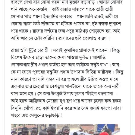
ছবিতে দেখা যায় সোনা গয়না মণি মুক্তার ছড়াছড়ি । ঘানায় সোনার
খনি আছে অনেকগুলি । তাই রাজার সাজপোশাকে ভারী ভারী
সোনার পাত গয়না ইত্যাদির ব্যবহার । গয়নাগুলি এতই ভারী যে
বেচারা রাজা উঠে দাঁড়াতে বা হাঁটতে পারেন না, দুই রক্ষক দুপাশে
ধরে থাকে । রাজার দর্শনের জন্য প্রচুর কাঠখড় পোড়াতে হয়, তাই
আমি আর সে চেষ্টা করিনি । প্রাসাদের ছবি তোলাও বারণ ।
রাজা ওসি টুটুর চার স্ত্রী । সবাই কুমাসির প্রাসাদেই থাকেন । কিন্তু
বিশেষ উত্সব ছাড়া তাদের দেখা পাওয়া দুর্লভ । আশান্তি
লোককথায় স্ত্রীর প্রধান কর্তব্য হল তার স্বামীকে সন্তুষ্ট রাখা । আর
কে না জানে পুরুষের সন্তুষ্টির প্রধান উপাদান বিভিন্ন নারীসঙ্গ । কিন্তু
নানা কারণে তা যদি সম্ভব না হয় তাহলে স্ত্রীর উচিত অন্তত মাসে
একবার তার চেহারা ও বেশভূষা পালটানো যাতে তাকে অন্য নারী
বলে মনে হয় । সে জন্য উত্কৃষ্ট উপায় চুলের স্টাইল বদলানো ।
তাই হয়ত আফ্রিকান মেয়েরা যুগ যুগ ধরে তাদের চুলের কত রকম
বিনুনি, খোঁপা, রং, কাট ইত্যাদি করে আর সেই জন্যই হয়তো সারা
শহরে এত সেলুনের ছড়াছড়ি !