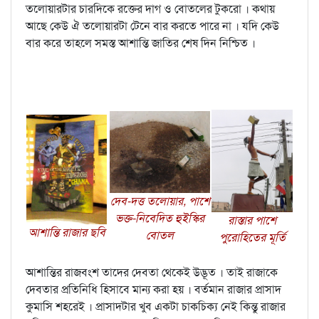
তলোয়ারটার চারদিকে রক্তের দাগ ও বোতলের টুকরো । কথায়
আছে কেউ ঐ তলোয়ারটা টেনে বার করতে পারে না । যদি কেউ
বার করে তাহলে সমস্ত আশান্তি জাতির শেষ দিন নিশ্চিত ।
দেব-দত্ত তলোয়ার, পাশে
ভক্ত-নিবেদিত হুইস্কির
রাস্তার পাশে
আশান্তি রাজার ছবি
বোতল
পুরোহিতের মূর্তি
আশান্তির রাজবংশ তাদের দেবতা থেকেই উদ্ভূত । তাই রাজাকে
দেবতার প্রতিনিধি হিসাবে মান্য করা হয় । বর্তমান রাজার প্রাসাদ
কুমাসি শহরেই । প্রাসাদটার খুব একটা চাকচিক্য নেই কিন্তু রাজার