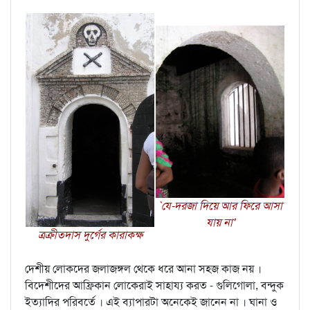
`যে-দরজা দিয়ে আর ফিরে আসা
যায় না'
ত্রক্রীতদাস দুর্গের কারাকক্ষ
দেশীয় লোকদের জলাজঙ্গল থেকে ধরে আনা সহজ কাজ নয় ।
বিদেশীদের আফ্রিকান লোকেরাই সাহায্য করত - গুলিগোলা, বন্দুক
ইত্যাদির পরিবর্তে । এই ব্যাপারটা অনেকেই জানেন না । ঘানা ও