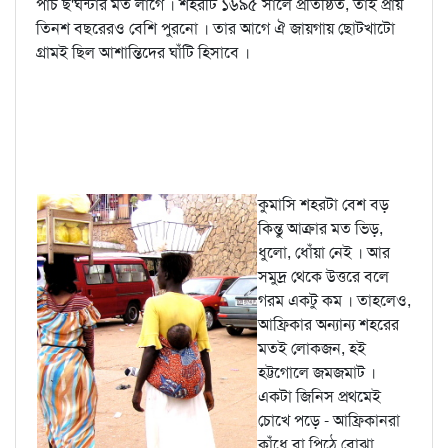
পাঁচ ছ'ঘন্টার মত লাগে । শহরটি ১৬৯৫ সালে প্রতিষ্ঠিত, তাই প্রায়
তিনশ বছরেরও বেশি পুরনো । তার আগে ঐ জায়গায় ছোটখাটো
গ্রামই ছিল আশান্তিদের ঘাঁটি হিসাবে ।
কুমাসি শহরটা বেশ বড়
কিন্তু আক্রার মত ভিড়,
ধুলো, ধোঁয়া নেই । আর
সমুদ্র থেকে উত্তরে বলে
গরম একটু কম । তাহলেও,
আফ্রিকার অন্যান্য শহরের
মতই লোকজন, হই
হট্টগোলে জমজমাট ।
একটা জিনিস প্রথমেই
চোখে পড়ে - আফ্রিকানরা
কাঁধে বা পিঠে বোঝা