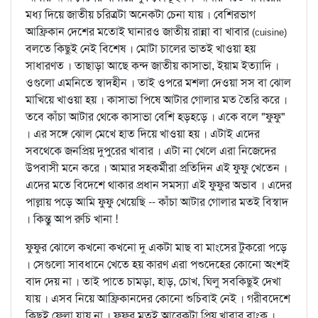
মধ্য দিয়ে জাতীয় চরিত্রটা অনেকটা চেনা যায় । বেশিরভাগ
আফ্রিকান দেশের মতোই ঘানারও জাতীয় রান্না বা খাবার
(cuisine)
বলতে কিছুই নেই বিশেষ । মোটা চালের ভাতই খাওয়া হয়
সাধারণত । তাছাড়া আছে কন্দ জাতীয় কাসাভা, ইয়াম ইত্যাদি ।
ওগুলো এমনিতে স্বাদহীন । তাই ওপরে মশলা দেওয়া সস বা ঝোল
মাখিয়ে খাওয়া হয় । কাসাভা পিষে আটার গোলার মত তৈরি করে ।
তবে কাঁচা আটার থেকে কাসাভা বেশি হড়হড়ে । একে বলে "ফুফু"
। এর সঙ্গে ঝোল মেখে হাত দিয়ে খাওয়া হয় । এটাই এদের
সবথেকে জনপ্রিয় দুপুরের খাবার । এটা না খেলে এরা নিজেদের
উপবাসী মনে করে । আমার সহকর্মীরা প্রতিদিন এই ফুফু খেতেন ।
এদের মতে বিদেশে থাকার প্রধান সমস্যা এই ফুফুর অভাব । এদের
পাল্লায় পড়ে আমি ফুফু খেয়েছি -- কাঁচা আটার গোলার মতই বিস্বাদ
। কিন্তু আপ রুচি খানা !
ফুফুর ঝোলে কখনো কখনো দু একটা মাছ বা মাংসের টুকরো পড়ে
। সেগুলো সাবধানে খেতে হয় কারণ এরা পশুদেহের কোনো অংশই
বাদ দেয় না । তাই পাতে চামড়া, হাড়, চোখ, ঘিলু সবকিছুই দেখা
যায় । এসব নিয়ে আফ্রিকানদের কোনো শুচিবাই নেই । গরীবদেশে
কিছুই ফেলা যায় না । ফুফুর মতই আরেকটা প্রিয় খাবার বাংকু ।