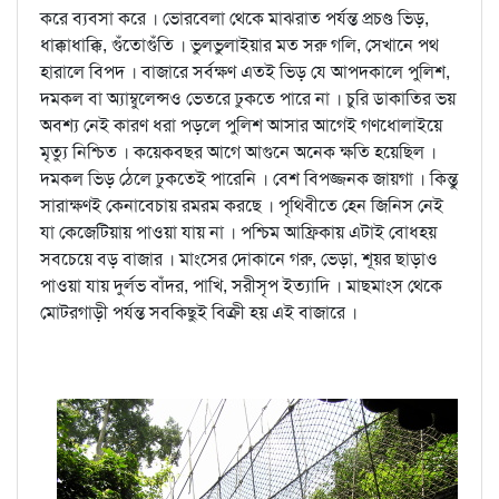
করে ব্যবসা করে । ভোরবেলা থেকে মাঝরাত পর্যন্ত প্রচণ্ড ভিড়,
ধাক্কাধাক্কি, গুঁতোগুঁতি । ভুলভুলাইয়ার মত সরু গলি, সেখানে পথ
হারালে বিপদ । বাজারে সর্বক্ষণ এতই ভিড় যে আপদকালে পুলিশ,
দমকল বা অ্যাম্বুলেন্সও ভেতরে ঢুকতে পারে না । চুরি ডাকাতির ভয়
অবশ্য নেই কারণ ধরা পড়লে পুলিশ আসার আগেই গণধোলাইয়ে
মৃত্যু নিশ্চিত । কয়েকবছর আগে আগুনে অনেক ক্ষতি হয়েছিল ।
দমকল ভিড় ঠেলে ঢুকতেই পারেনি । বেশ বিপজ্জনক জায়গা । কিন্তু
সারাক্ষণই কেনাবেচায় রমরম করছে । পৃথিবীতে হেন জিনিস নেই
যা কেজেটিয়ায় পাওয়া যায় না । পশ্চিম আফ্রিকায় এটাই বোধহয়
সবচেয়ে বড় বাজার । মাংসের দোকানে গরু, ভেড়া, শূয়র ছাড়াও
পাওয়া যায় দুর্লভ বাঁদর, পাখি, সরীসৃপ ইত্যাদি । মাছমাংস থেকে
মোটরগাড়ী পর্যন্ত সবকিছুই বিক্রী হয় এই বাজারে ।