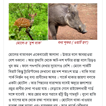
বন্য শূকর (`ওয়ার্ট হগ')
মোলে-র `বুশ বাক'
মোলের বাতাবরণ একেবারেই আলাদা । উত্তরে বলে আবহাওয়া
বেশ শুকনো । আর কুমাসি থেকে আট-দশ ঘন্টার রাস্তা বলে ভিড়ও
খুব কম । ফলে পশুপাখি দেখার সুযোগও বেশি । মোলে পার্কটি
বিরাট কিন্তু ট্যুরিস্টদের দেখানো হয় দশ শতাংশ মাত্র । বাকি সারা
পার্ক নির্জন শুধু বণ্য প্রাণীদের আসর । পার্কে থাকার জায়গা বলতে
একটা হোটেল । তার পিছনের বারান্দায় বসেই অদূরে জলাশয়ে
প্রচুর প্রাণীর দেখা পাওয়া যায় । বেড়াতে গেলে রাইফেলধারী গার্ড
সঙ্গে যাবেই । আর জোর করে পরাবে হাঁটু উঁচু গামবুট । বুনো হাতি
ও সাপের হাত থেকে রক্ষা পাবার জন্য । হোটেলে থাকা-খাওয়ার
ব্যবস্থা বেশ ভালো এবং ব্যয়বহুল নয় । তবে পার্কে পৌঁছবার