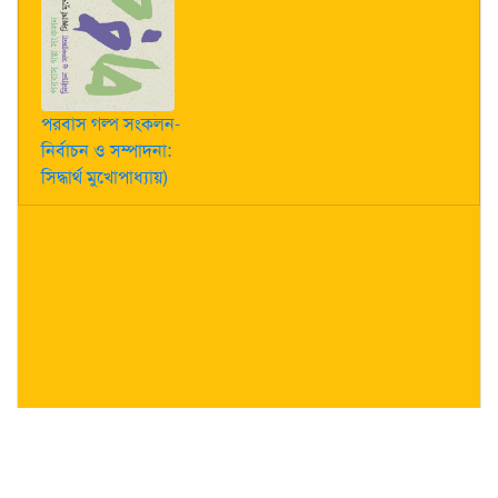
পরবাস গল্প সংকলন-
নির্বাচন ও সম্পাদনা:
সিদ্ধার্থ মুখোপাধ্যায়)