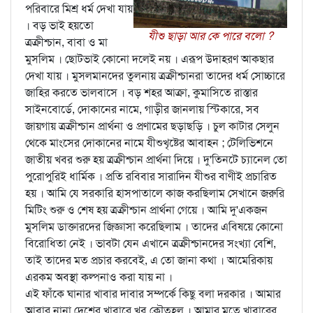
পরিবারে মিশ্র ধর্ম দেখা যায়
। বড় ভাই হয়তো
যীশু ছাড়া আর কে পারে বলো ?
ত্রক্রীশ্চান, বাবা ও মা
মুসলিম । ছোটভাই কোনো দলেই নয় । এরূপ উদাহরণ আকছার
দেখা যায় । মুসলমানদের তুলনায় ত্রক্রীশ্চানরা তাদের ধর্ম সোচ্চারে
জাহির করতে ভালবাসে । বড় শহর আক্রা, কুমাসিতে রাস্তার
সাইনবোর্ডে, দোকানের নামে, গাড়ীর জানলায় স্টিকারে, সব
জায়গায় ত্রক্রীশ্চান প্রার্থনা ও প্রণামের ছড়াছড়ি । চুল কাটার সেলুন
থেকে মাংসের দোকানের নামে যীশুখৃষ্টের আবাহন ; টেলিভিশনে
জাতীয় খবর শুরু হয় ত্রক্রীশ্চান প্রার্থনা দিয়ে । দু'তিনটে চ্যানেল তো
পুরোপুরিই ধার্মিক । প্রতি রবিবার সারাদিন যীশুর বাণীই প্রচারিত
হয় । আমি যে সরকারি হাসপাতালে কাজ করছিলাম সেখানে জরুরি
মিটিং শুরু ও শেষ হয় ত্রক্রীশ্চান প্রার্থনা গেয়ে । আমি দু'একজন
মুসলিম ডাক্তারদের জিজ্ঞাসা করেছিলাম । তাদের এবিষয়ে কোনো
বিরোধিতা নেই । ভাবটা যেন এখানে ত্রক্রীশ্চানদের সংখ্যা বেশি,
তাই তাদের মত প্রচার করবেই, এ তো জানা কথা । আমেরিকায়
এরকম অবস্থা কল্পনাও করা যায় না ।
এই ফাঁকে ঘানার খাবার দাবার সম্পর্কে কিছু বলা দরকার । আমার
আবার নানা দেশের খাবারে খুব কৌতূহল । আমার মতে খাবারের