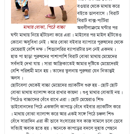
বওয়ার থেকে মাথায় করে
বইতে ভালবাসে । বিরাট
বিরাট বাক্স-প্যাঁটরা
মাথায় বোঝা, পিঠে বাচ্চা
অবলীলাক্রমে ঘন্টার পর
ঘন্টা মাথায় নিয়ে হাঁটাচলা করে এরা । মাইলের পর মাইল হাঁটতেও
কোনো অসুবিধা নেই । আর বোঝা বইবার ব্যাপারে পুরুষদের থেকে
মেয়েরাই বেশি দক্ষ । শিভ্যালরির ব্যাপারটার চল নেই একদম ।
হাত পা ছাড়া পুরুষদের পাশাপাশি বিরাট বোঝা মাথায় মেয়েদের
সর্বদাই দেখা যায় । সারা আফ্রিকাতেই আমার দৃষ্টিতে মেয়েদেরই
বেশি পরিশ্রমী মনে হয় । তাদের তুলনায় পুরুষরা যেন নিতান্তই
অলস ।
ছোটবেলা থেকেই বাচ্চা মেয়েদের প্র্যাকটিস শুরু হয় - ছোট ছোট
বোঝা মাথায় ব্যালান্স করে রাখার কায়দা । শুধু মাথার বোঝাই নয় ।
পিঠেও বাচ্চাদের বেঁধে রাখে এরা । ছোট মেয়েরাও শিশু
ভাইবোনদের পিঠে একফালি কাপড়ে বেঁধে বইবার প্র্যাকটিস করে
। মাথায় বোঝা ব্যালান্স করে আর একই সঙ্গে পিঠে চঞ্চল শিশু
বেঁধে সারাদিন এরা কী ভাবে সংসারের সব কাজ সামলে চলে ভেবে
সত্যিই অবাক হতে হয় । অনেকে কাপড়ের বদলে দুহাত পেছনে