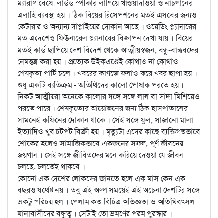
ম্যারাপ বেঁধে, লাউড স্পীকার লাগিয়ে খাওয়াদাওয়া ও নাচগানের
এলাহি ব্যবস্থা হয় । ঠিক বিয়ের রিসেপশনের মতই এসবের জন্যও
কেটারার ও অন্যান্য সাপ্লাইয়ের দোকান আছে । ওয়েডিং প্ল্যানারের
মত এদেশেও ফিউনারেল প্ল্যানারের বিজ্ঞাপন দেখা যায় । বিয়ের
মতই কার্ড ছাপিয়ে দেশ বিদেশ থেকে আত্মীয়স্বজন, বন্ধু-বান্ধবদের
নেমন্তন্ন করা হয় । প্রত্যেক উইকএণ্ডেই কোথাও না কোথাও
শেষকৃত্য পার্টি চলে । খবরের কাগজে ফলাও করে খবর ছাপা হয় ।
শুধু একটি ব্যতিক্রম - অতিথিদের কালো পোষাক পরতে হয় ।
নিকট আত্মীয়রা অনেকে কালোর সঙ্গে সঙ্গে লাল বা সাদা মিশিয়েও
পরতে পারে । শেষকৃত্যের আয়োজনের জন্য ঠিক হাসপাতালের
সামনেই কফিনের দোকান থাকে । সেই সঙ্গে ফুল, সাজানো মালা
ইত্যাদিও খুব চটপট বিক্রী হয় । মৃত্যুটা এদের কাছে ব্যক্তিগতভাবে
শোকের হলেও সামাজিকভাবে একজনের সফল, পূর্ণ জীবনের
জয়গান । সেই সঙ্গে জীবিতদের মনে করিয়ে দেওয়া যে জীবন
চলছে, চলতেই থাকবে ।
কোনো এক দেশের লোকদের জানতে হলে এক মাস কেন এক
বছরও যথেষ্ট নয় । তবু এই অল্প সময়েই এই অচেনা দেশটির সঙ্গে
একটু পরিচয় হল । পেলাম কত বিচিত্র অভিজ্ঞতা ও অতিথিবত্সল
ঘানাবাসীদের বন্ধুত্ব । সেটাই তো ভ্রমণের পরম পুরস্কার ।