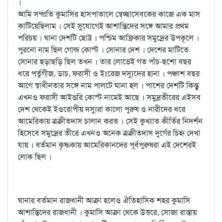
।
আমি সম্প্রতি কুমাসির হাসপাতালে স্বেচ্ছাসেবকের কাজে এক মাস
কাটিয়েছিলাম । সেই সুযোগেই আশান্তিদের সঙ্গে আমার প্রথম
পরিচয় । ঘানা দেশটি ছোট্ট । পশ্চিম আফ্রিকার সমুদ্রের উপকূলে ।
পুরনো নাম ছিল গোল্ড কোস্ট । সোনার দেশ । দেশের মাটিতে
সোনার ছড়াছড়ি ছিল তখন । তার লোভেই গত পাঁচ-ছশো বছর
ধরে পর্তুগীজ, ডাচ, ফরাসী ও ইংরেজ দস্যুদের হানা । পঞ্চাশ বছর
আগে স্বাধীনতার সঙ্গে নাম পালটে ঘানা হল । পাশের দেশটি কিন্তু
এখনও ফরাসী আইভরি কোস্ট নামেই আছে । সমুদ্রতীরের এইসব
দেশ থেকেই ইওরোপীয় দস্যুরা কালো পুরুষ ও নারীদের ধরে
আমেরিকায় ত্রক্রীতদাস চালান করত । সেই কুখ্যাত কীর্তির নিদর্শন
হিসেবে সমুদ্রের তীরে এখনও অনেক ত্রক্রীতদাস দুর্গের চিহ্ন দেখা
যায় । বর্তমান কৃষ্ণকায় আমেরিকানদের পূর্বপুরুষরা এই দেশেরই
লোক ছিল ।
ঘানার বর্তমান রাজধানী আক্রা হলেও ঐতিহাসিক শহর কুমাসি
আশান্তিদের রাজধানী । কুমাসি আক্রা থেকে উত্তরে, সোজা রাস্তায়