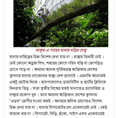
কাকুম-এ গাছের মাথায় দড়ির সেতু
ঘানায় দারিদ্রের চিহ্ন বিশেষ দেখা যায় না । রাস্তায় ভিখারী নেই ।
নেই কোনো অভুক্ত শিশু, শহরের কোণে গরিব বস্তি বা ঝোপড়িও
চোখে পড়ে না । অন্যান্য অনেক দুর্ভিক্ষগ্রস্ত আফ্রিকার দেশের
তুলনায় ঘানায় লোকেদের স্বাস্থ্য বেশ ভালোই । এমনকি অনেকেই
একটু মোটার দিকে । হাসপাতালেও ডায়াবিটিস ও হার্টের ক্লিনিকে
দিনরাত ভিড় । সারা তৃতীয় বিশ্বের মতই ঘানাতেও ম্যালেরিয়া ও
যক্ষ্মার প্রকোপ খুব । তবে অন্যান্য আফ্রিকান দেশের তুলনায়
"এডস্‌" রোগীর সংখ্যা কমই । অনাহার জনিত রোগেরও বিশেষ
চিহ্ন দেখা যায় না । ঘানায় সিগারেটের চল একেবারেই নেই । কেউ
তামাক খায় না । সিগারেট, বিড়ি, হুঁকো, পাইপ এসব একেবারেই