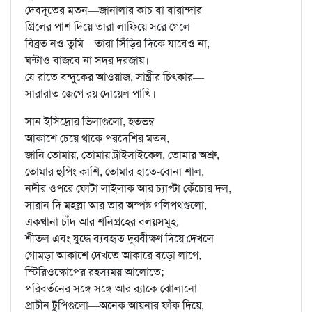
দেবদূতের মতন—জানালার কাচ বা বারান্দার
গ্রিলের পাশ দিয়ে তারা লাফিয়ে সরে গেলে
বিব্রত নও তুমি—তারা সিঁড়ির দিকে যাবেও না,
ঘন্টাও বাজবে না সদর দরজায়।
যে রাতে বন্দুকের আওয়াজ, সান্ত্রীর চিৎকার—
সারারাত জেগে রয় দোয়েল পাখি।
সান ইসিদ্রোর ভিলাগুলো, হতভম্ব
আকাশে চেয়ে থাকে পরদেশির মতন,
জানি তোমায়, তোমায় ট্রাইসাইকেল, তোমার অশ্রু,
তোমার হুপিং কাশি, তোমার হাতে-বোনা শাল,
নদীর ওপরে ফোটা লাইলাক আর চ্যাপ্টা কেঁচোর দল,
সারান দি মহল্লা আর তার অস্পষ্ট গলিপথগুলো,
একখানা চাঁদ আর শনিগ্রহের বলয়সমূহ,
শীতল এবং যুদ্ধে ব্যবহৃত দূরবীক্ষণ দিয়ে দেখলে
গোমড়া আকাশে দেখতে আকারে বড়ো লাগে,
স্টিরিওস্কোপের রহস্যময় আলোতে;
পরিবর্তনের সঙ্গে সঙ্গে আর র‍্যাকে ঝোলানো
প্রাচীন টুপিগুলো—অনেক আয়নার ফাঁক দিয়ে,