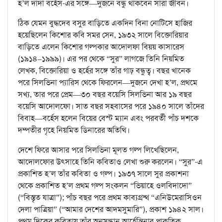
হ’ল দাদা বর্হেস-এর সঙ্গে—দুজনে বন্ধু থাকবেন সারা জীবন।
ঠিক যেমন বুদ্ধদেব বসুর বাড়িতে একদিন বিনা নোটিসে হাজির
হয়েছিলেন কিশোর কবি সমর সেন, ১৯৩২ সালে বিক্তোরিয়ার
বাড়িতে এলেন কিশোর গল্পকার আদোলফা বিয়য় কাসারেস
(১৯১৪–১৯৯৯)। এর পর থেকে “সুর” লাগজে তিনি নিয়মিত
লেখক, বিক্তোরিয়া ও হর্হের সঙ্গে তাঁর গাঢ় বন্ধুত্ব। বছর খানেক
পরে সিলভিনা প্যারিস থেকে ফিরলেন—দুজনে দেখা হ’ল, প্রথমে
সখ্য, তার পরে প্রেম—৩০ বছর বয়েসি সিলভিনা আর ১৯ বছর
বয়েসি আদোলফো। সাত বছর সহবাসের পরে ১৯৪০ সালে তাঁদের
বিবাহ—বর্হেস হলেন বিয়ের বেস্ট ম্যান এবং পরবর্তী পাঁচ দশকে
দম্পতীর গৃহে নিয়মিত ডিনারের অতিথি।
দেশে ফিরে আসার পরে সিলভিনা মূলত গল্প লিখেছিলেন,
আদোলফোর উৎসাহে তিনি কবিতাও লেখা শুরু করলেন। “সুর”-এ
প্রকাশিত হ’ল তাঁর কবিতা ও গল্প। ১৯৩৭ সালে সুর প্রকাশনা
থেকে প্রকাশিত হ’ল প্রথম গল্প সংকলন “ভিয়াহে ওলবিদাদো”
(“বিস্তৃত যাত্রা”); পাঁচ বছর পরে প্রথম কাব্যগ্রন্থ “এনিউমেরাসিওন
দেলা পাত্রিয়া” (“আমার দেশের আদমসুমারি”), প্রকাশ ১৯৪২ সাল।
প্রথম দিকের কবিতায় তাঁর অনুসন্ধান আর্হেন্তিনার প্রাকৃতিক