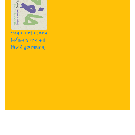
পরবাস গল্প সংকলন-
নির্বাচন ও সম্পাদনা:
সিদ্ধার্থ মুখোপাধ্যায়)