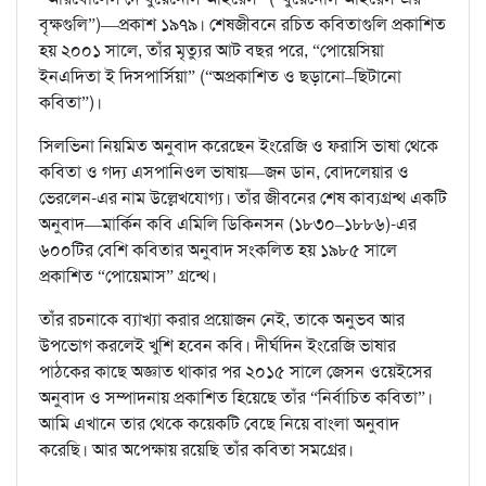
বৃক্ষগুলি”)—প্রকাশ ১৯৭৯। শেষজীবনে রচিত কবিতাগুলি প্রকাশিত
হয় ২০০১ সালে, তাঁর মৃত্যুর আট বছর পরে, “পোয়েসিয়া
ইনএদিতা ই দিসপার্সিয়া” (“অপ্রকাশিত ও ছড়ানো–ছিটানো
কবিতা”)।
সিলভিনা নিয়মিত অনুবাদ করেছেন ইংরেজি ও ফরাসি ভাষা থেকে
কবিতা ও গদ্য এসপানিওল ভাষায়—জন ডান, বোদলেয়ার ও
ভেরলেন-এর নাম উল্লেখযোগ্য। তাঁর জীবনের শেষ কাব্যগ্রন্থ একটি
অনুবাদ—মার্কিন কবি এমিলি ডিকিনসন (১৮৩০–১৮৮৬)-এর
৬০০টির বেশি কবিতার অনুবাদ সংকলিত হয় ১৯৮৫ সালে
প্রকাশিত “পোয়েমাস” গ্রন্থে।
তাঁর রচনাকে
ব্যাখ্যা করার প্রয়োজন নেই, তাকে অনুভব আর
উপভোগ করলেই খুশি হবেন কবি। দীর্ঘদিন ইংরেজি ভাষার
পাঠকের কাছে অজ্ঞাত থাকার পর ২০১৫ সালে জেসন ওয়েইসের
অনুবাদ ও সম্পাদনায় প্রকাশিত হিয়েছে তাঁর “নির্বাচিত কবিতা”।
আমি এখানে তার থেকে কয়েকটি বেছে নিয়ে বাংলা অনুবাদ
করেছি। আর অপেক্ষায় রয়েছি তাঁর কবিতা সমগ্রের।