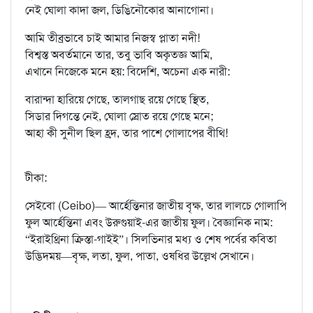
নেই ঘোলা কাদা জল, ডিঙিনৌকোর আনাগোনা।
আমি তীব্রভাবে চাই আমার নিজস্ব প্লাতা নদী!
বিশ্বস্ত অবর্তমানে তার, তবু ভাবি অকৃতজ্ঞ আমি,
এখানে নিজেকে মনে হয়: বিদেশি, অচেনা এক নারী:
বারান্দা হারিয়ে গেছে, তালগাছ রয়ে গেছে স্থিত,
সিডার দিগন্তে নেই, ঘোলা স্রোত রয়ে গেছে মনে;
আহা কী সুনীল ছিল হ্রদ, তার পাশে গোলাপের বীথি!
টীকা:
সেইবো (Ceibo)— আর্হেন্তিনার জাতীয় বৃক্ষ, তার লালচে গোলাপি
ফুল আর্হেন্তিনা এবং উরুগুয়াই-এর জাতীয় ফুল। বৈজ্ঞানিক নাম:
“ইরাইথ্রিনা ক্রিস্তা-গাইই”। সিলভিনার মধ্য ও শেষ পর্বের কবিতা
উদ্ভিদময়—বৃক্ষ, লতা, ফুল, পাতা, ওষধির উল্লেখ সেখানে।