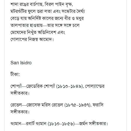
শাদা রঙের বার্চগাছ, বিরল পাইন বৃক্ষ,
মটরশুঁটির ফুলে ভরা লতা এবং সন্ধেটার দৈর্ঘ্য
বেড়ে যায় অনির্দিষ্ট কালের জন্যে ধীর ও মধুর
তালপাতার হাওয়ায়—তার সঙ্গে সঙ্গে চলে
মেঘেদের নিখুঁত অভিনিবেশ এবং
গোলাপের নিজস্ব আমোদ।
San Isidro
টীকা:
শোপ্যাঁ—ফ্রেডেরিক শোপ্যাঁ (১৮১০–১৮৪৯), পোল্যান্ডের
সঙ্গীতকার।
রেভেল—জোসেফ মরিস রেভেল (১৮৭৫–১৯৩৭), ফরাসি
সঙ্গীতকার।
শ্যুমান—রবার্ট শ্যুমান (১৮১০–১৮৫৬)—জর্মন সঙ্গীতকার।