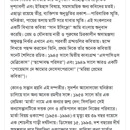
দৃশ্যাবলী এবং ইতিহাস বিষয়ে, সমসাময়িক অন্য কবিদের মতই।
এছাড়া রয়েছে তীব্র, ব্যক্তিগত অনুভূতির প্রকাশ—পারিবারিক স্মৃতি,
ঘনিষ্ঠতা, পায়ের তলায় মাটি সরে যাবার স্মৃতি। এই সংকলনের
একটি বিখ্যাত কবিতা “সান ইসিদ্রো” আমি বাংলায় অনুবাদ
করেছি। প্রেম ও যৌনতায় নারী ও পুরুষের চিরকালীন অসামঞ্জস্য
অফুরন্ত নির্ঝর এখানে এবং পরবর্তী গ্রন্থগুলির কবিতায়। ছন্দে
লিখতে পছন্দ করতেন তিনি, প্রথম দিকে তাঁর অনেক কবিতাই
সনেট শৈলিতে রচিত। ১৯৪৫ সালে দ্বিতীয় কাব্যগ্রন্থ “এসপাসিওস
মেত্রিকোস” (“ছন্দোবদ্ধ পরিসর”) এবং ১৯৪৯ সালে আরও একটি
“পোয়েমাস দে আমোর দেসেসপেরাদো” (“মরিয়া প্রেমের
কবিতা”)।
কোনও সন্তান হয়নি এই দম্পতীর। সুদর্শন আদোলফো ঘনিষ্ঠতা
চালিয়ে যান অন্য অনেক রমণীর সঙ্গে। ১৯৫৪ সালে তাঁর এক
প্রেমিকা ‘মার্তা’ নামে এক কন্যার জন্ম দেন; সিলভিনা সেই
কন্যাসন্তানটিকে দত্তক নেন ও প্রতিপালন করেন নিজের পরিবারে।
মার্তা বিয়য় ওকাম্পো (১৯৫৪–১৯৯৪)-র মৃত্যু হয় ৩৯ বছর বয়েসে
এক শোচনীয় গাড়ী দর্ঘটনায়। ডিসেম্বর ১৫, ১৯৯৩, দশ বছরের দীর্ঘ
অসুস্থতার পরে সিলভিনা ওকাম্পোর মৃত্যু, পালিতা কন্যা মার্তার