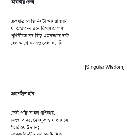
অদ্বিতীয় প্রজ্ঞা
একমাত্র যে জিনিসটা আমরা জানি
যা আমাদের মনে বিস্ময় জাগায়:
পৃথিবীতে সব কিছু এমনভাবে ঘটে,
যেন আগে কখনও সেটা ঘটেনি।
[Singular Wisdom]
প্রমাণহীন ছবি
দেবী পরিণত হল গণিকায়;
সিংহ, বানর, দেবদূত ও মাছ মিলে
তৈরি হয় উদ্যান;
লুকোচুরি ক্রীড়ারত চারটি শিশু