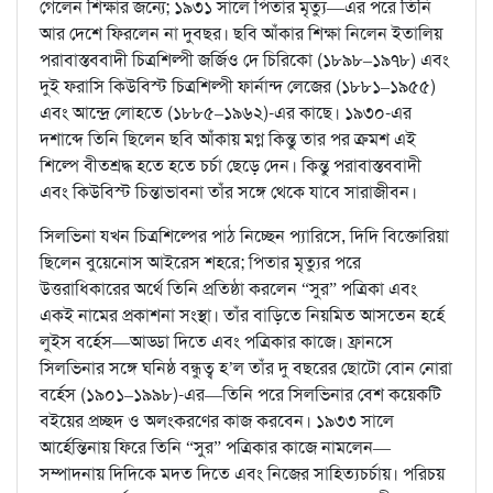
গেলেন শিক্ষার জন্যে; ১৯৩১ সালে পিতার মৃত্যু—এর পরে তিনি
আর দেশে ফিরলেন না দুবছর। ছবি আঁকার শিক্ষা নিলেন ইতালিয়
পরাবাস্তববাদী চিত্রশিল্পী জর্জিও দে চিরিকো (১৮৯৮–১৯৭৮) এবং
দুই ফরাসি কিউবিস্ট চিত্রশিল্পী ফার্নান্দ লেজের (১৮৮১–১৯৫৫)
এবং আন্দ্রে লোহতে (১৮৮৫–১৯৬২)-এর কাছে। ১৯৩০-এর
দশাব্দে তিনি ছিলেন ছবি আঁকায় মগ্ন কিন্তু তার পর ক্রমশ এই
শিল্পে বীতশ্রদ্ধ হতে হতে চর্চা ছেড়ে দেন। কিন্তু পরাবাস্তববাদী
এবং কিউবিস্ট চিন্তাভাবনা তাঁর সঙ্গে থেকে যাবে সারাজীবন।
সিলভিনা যখন চিত্রশিল্পের পাঠ নিচ্ছেন প্যারিসে, দিদি বিক্তোরিয়া
ছিলেন বুয়েনোস আইরেস শহরে; পিতার মৃত্যুর পরে
উত্তরাধিকারের অর্থে তিনি প্রতিষ্ঠা করলেন “সুর” পত্রিকা এবং
একই নামের প্রকাশনা সংস্থা। তাঁর বাড়িতে নিয়মিত আসতেন হর্হে
লুইস বর্হেস—আড্ডা দিতে এবং পত্রিকার কাজে। ফ্রানসে
সিলভিনার সঙ্গে ঘনিষ্ঠ বন্ধুত্ব হ’ল তাঁর দু বছরের ছোটো বোন নোরা
বর্হেস (১৯০১–১৯৯৮)-এর—তিনি পরে সিলভিনার বেশ কয়েকটি
বইয়ের প্রচ্ছদ ও অলংকরণের কাজ করবেন। ১৯৩৩ সালে
আর্হেন্তিনায় ফিরে তিনি “সুর” পত্রিকার কাজে নামলেন—
সম্পাদনায় দিদিকে মদত দিতে এবং নিজের সাহিত্যচর্চায়। পরিচয়