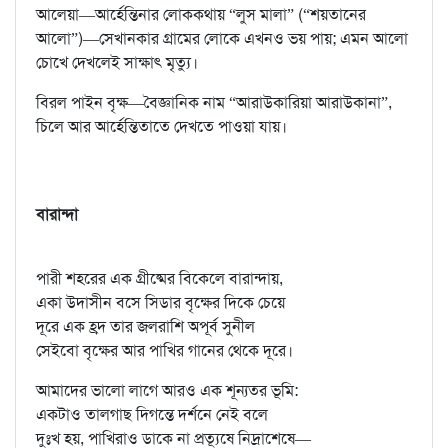
আলেয়া—আর্হেন্তিনার লোককথায় “লুস মালা” (“শয়তানের
আলো”)—সেখানকার গ্রামের লোকে এখনও ভয় পায়; এমন আলো
চোখে দেখলেই সাক্ষাৎ মৃত্যু।
বিরল পাইন বৃক্ষ—বৈজ্ঞানিক নাম “আরাউকারিয়া আরাউকানা”,
চিলে আর আর্হেন্তিতাতে দেখতে পাওয়া যায়।
বারান্দা
পারী শহরের এক গ্রীষ্মের বিকেলে বারান্দায়,
একা উদাসীন বসে সিডার বৃক্ষের দিকে চেয়ে
দূরে এক হ্রদ তার জলরাশি অপূর্ব সুনীল
সেইবো বৃক্ষের আর পাখির গানের থেকে দূরে।
আমাদের ভালো লাগে আরও এক শূন্যতর ভূমি:
একটাও তালগাছ দিগন্তে দর্শনে নেই বলে
দুঃখ হয়, পাখিরাও ডাকে না প্রত্যূষে নিদ্রাশেষে—