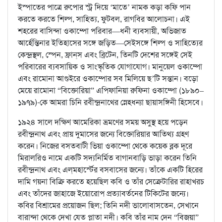
ইস্পাতের পাত্রে রুপোর স্ট্র দিয়ে ‘মাতে’ নামক কড়া কফি পান
করতে করতে শিল্প, সাহিত্য, ফুটবল, রাগবির আলোচনা। এই
শহরের বাসিন্দা ওকাম্পো পরিবার—ধনী ব্যবসায়ী, অভিজাত
আর্হেন্তিনার ইতিহাসের সঙ্গে জড়িত—সেইসঙ্গে শিল্প ও সাহিত্যের
কেন্দ্রস্থল, স্পেন, ফ্রান্‌স এবং ব্রিটেন, তিনটি দেশের সঙ্গেই সেই
পরিবারের ব্যবসায়িক ও সাংস্কৃতিক যোগাযোগ। মানুয়েল ওকাম্পো
এবং রামোনা আগুইরে ওকাম্পোর সব মিলিয়ে ছ’টি সন্তান। বড়ো
মেয়ে রামোনা “বিক্তোরিয়া” এপিফানিয়া রুফিনা ওকাম্পো (১৮৯০–
১৯৭৯)-কে আমরা চিনি রবীন্দ্রনাথের স্নেহধন্যা ছায়াসঙ্গিনী হিসেবে।
১৯২৪ সালে দক্ষিণ আমেরিকা ভ্রমণের সময় অসুস্থ হয়ে পড়েন
রবীন্দ্রনাথ এবং প্রায় দুমাসের জন্যে বিক্তোরিয়ার আতিথ্য গ্রহণ
করেন। নিজের বসতবাটী ভিয়া ওকাম্পো থেকে কয়েক ব্লক দূরে
মিরালরিও নামে একটি সদ্যনির্মিত বাগানবাড়ি ভাড়া করেন তিনি
রবীন্দ্রনাথ এবং এল্‌মহার্স্টের বসবাসের জন্যে। তাঁকে একটি হিরের
দামি গয়না বিক্রি করতে হয়েছিল কবি ও তাঁর সেক্রেটারির রাহাখরচ
এবং তাঁদের জাহাজে ইয়োরোপ প্রত্যাবর্তনের টিকিটের জন্যে।
কবির বিশ্রামের প্রয়োজন ছিল; তিনি নদী ভালোবাসতেন, সেখানে
বারান্দা থেকে দেখা যেত প্লাতা নদী। কবি তাঁর নাম দেন “বিজয়া”