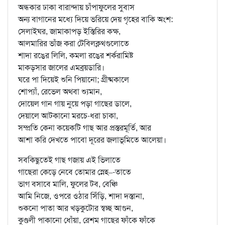
অন্ধকার ঢাকা বারান্দায় চাঁপাফুলের সুবাস
অন্য বাগানের মধ্যে দিয়ে ভরিয়ে দেয় গৃহের বাকি অংশ:
সেলাইঘর, জামাকাপড় ইস্তিরির কক্ষ,
আলমারির ভাঁজ করা টেবিলক্লথগুলোতে
শাদা রঙের লিলি, কমলা রঙের শর্করামিষ্ট
মাকড়সার জালের এমব্রয়ডারি।
ঘরে পা দিয়েই শুনি পিয়ানো; গ্রীষ্মকালে
শোপ্যাঁ, রেভেল অথবা শ্যুমান,
দোয়েল গান গায় নুয়ে পড়া গাছের ডালে,
দেয়ালে আটকানো মরচে-ধরা চাকা,
সম্প্রতি কেনা কয়েকটি গাছ আর প্রস্তরমূর্তি, আর
আশা করি দেখতে পাবো দূরের জলাভূমিতে আলেয়া।
সবকিছুতেই গাছ গজায় এই ভিলাতে
গাছেরা কেড়ে নেবে তোমার স্নেহ–-তাতে
ভাগ বসাবে মালি, ফুলের টব, বেঞ্চি
আমি নিজে, ওপরে ওঠার সিঁড়ি, শাদা দস্তানা,
শুকনো পাতা আর খড়কুটোর স্বচ্ছ আগুন,
কুণ্ডলী পাকানো ধোঁয়া, রেশম গাছের ফাঁকে ফাঁকে