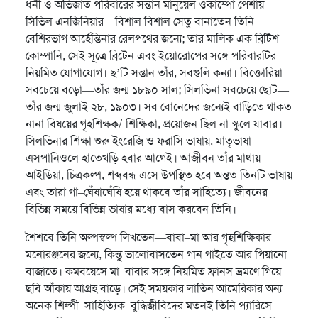
ধনী ও অভিজাত পরিবারের সন্তান মানুয়েল ওকাম্পো পেশায়
সিভিল এনজিনিয়ার—বিশাল বিশাল সেতু বানাতেন তিনি—
বেশিরভাগ আর্হেন্তিনার রেলপথের জন্যে; তার মালিক এক ব্রিটিশ
কোম্পানি, সেই সূত্রে ব্রিটেন এবং ইয়োরোপের সঙ্গে পরিবারটির
নিয়মিত যোগাযোগ। ছ’টি সন্তান তাঁর, সবগুলি কন্যা। বিক্তোরিয়া
সবচেয়ে বড়ো—তাঁর জন্ম ১৮৯০ সাল; সিলভিনা সবচেয়ে ছোট—
তাঁর জন্ম জুলাই ২৮, ১৯০৩। সব বোনেদের জন্যেই বাড়িতে থাকত
নানা বিষয়ের গৃহশিক্ষক/ শিক্ষিকা, প্রয়োজন ছিল না স্কুলে যাবার।
সিলভিনার শিক্ষা শুরু ইংরেজি ও ফরাসি ভাষায়, মাতৃভাষা
এসপানিওলে হাতেখড়ি হবার আগেই। আজীবন তাঁর মাথায়
আইডিয়া, চিত্রকল্প, শব্দবন্ধ এসে উপস্থিত হবে অন্তত তিনটি ভাষায়
এবং তারা গা–ঘেঁষাঘেঁষি হয়ে থাকবে তাঁর সাহিত্যে। জীবনের
বিভিন্ন সময়ে বিভিন্ন ভাষার মধ্যে বাস করবেন তিনি।
শৈশবে তিনি অল্পস্বল্প লিখতেন—বাবা–মা আর গৃহশিক্ষিকার
মনোরঞ্জনের জন্যে, কিন্তু ভালোবাসতেন গান গাইতে আর পিয়ানো
বাজাতে। কমবয়েসে মা–বাবার সঙ্গে নিয়মিত ফ্রানস ভ্রমণে গিয়ে
ছবি আঁকায় আগ্রহ বাড়ে। সেই সময়কার লাতিন আমেরিকার অন্য
অনেক শিল্পী–সাহিত্যিক–বুদ্ধিজীবিদের মতনই তিনি প্যারিসে