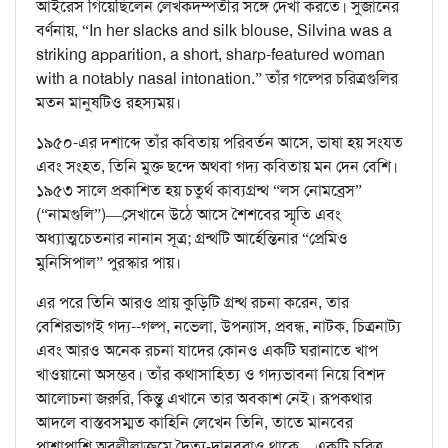
আইরেস গিয়েছিলেন লেখকদম্পতীর সঙ্গে দেখা করতে। সুজানের
বর্ণনায়, “In her slacks and silk blouse, Silvina was a
striking apparition, a short, sharp-featured woman
with a notably nasal intonation.” তাঁর গল্পের চরিত্রগুলির
মতন মানুষটিও রহস্যময়।
১৯৫০-এর দশাব্দে তাঁর কবিতায় পরিবর্তন আসে, ভাষা হয় সংযত
এবং সংহত, তিনি মুক্ত ছন্দে অথবা গদ্য কবিতায় মন দেন বেশি।
১৯৫৩ সালে প্রকাশিত হয় চতুর্থ কাব্যগ্রন্থ “লস নোমব্রেস”
(“নামগুলি”)—সেখানে উঠে আসে শৈশবের স্মৃতি এবং
অধ্যাত্মচেতনার নানান সূত্র; গ্রন্থটি আর্হেন্তিনার “প্রেমিও
মুনিসিপাল” পুরস্কার পায়।
এর পরে তিনি আরও প্রায় কুড়িটি গ্রন্থ রচনা করেন, তার
বেশিরভাগই গদ্য--গল্প, নভেলা, উপন্যাস, প্রবন্ধ, নাটক, চিত্রনাট্য
এবং আরও অনেক রচনা যাদের কোনও একটি ঘরানাতে খাপ
খাওয়ানো অসম্ভব। তাঁর কথাসাহিত্য ও গদ্যভাবনা নিয়ে বিশদ
আলোচনা জরুরি, কিন্তু এখানে তার অবকাশ নেই। রূপকথার
আদলে বাস্তবসম্মত কাহিনি লেখেন তিনি, তাতে মানবের
পাশাপাশি অবলীলাক্রমে দৈত্য-দানবরাও থাকে—একটি চরিত্র