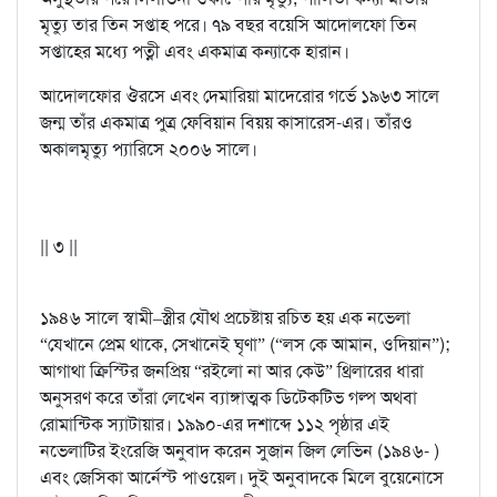
মৃত্যু তার তিন সপ্তাহ পরে। ৭৯ বছর বয়েসি আদোলফো তিন
সপ্তাহের মধ্যে পত্নী এবং একমাত্র কন্যাকে হারান।
আদোলফোর ঔরসে এবং দেমারিয়া মাদেরোর গর্ভে ১৯৬৩ সালে
জন্ম তাঁর একমাত্র পুত্র ফেবিয়ান বিয়য় কাসারেস-এর। তাঁরও
অকালমৃত্যু প্যারিসে ২০০৬ সালে।
|| ৩ ||
১৯৪৬ সালে স্বামী–স্ত্রীর যৌথ প্রচেষ্টায় রচিত হয় এক নভেলা
“যেখানে প্রেম থাকে, সেখানেই ঘৃণা” (“লস কে আমান, ওদিয়ান”);
আগাথা ক্রিস্টির জনপ্রিয় “রইলো না আর কেউ” থ্রিলারের ধারা
অনুসরণ করে তাঁরা লেখেন ব্যাঙ্গাত্মক ডিটেকটিভ গল্প অথবা
রোমান্টিক স্যাটায়ার। ১৯৯০-এর দশাব্দে ১১২ পৃষ্ঠার এই
নভেলাটির ইংরেজি অনুবাদ করেন সুজান জিল লেভিন (১৯৪৬- )
এবং জেসিকা আর্নেস্ট পাওয়েল। দুই অনুবাদকে মিলে বুয়েনোসে