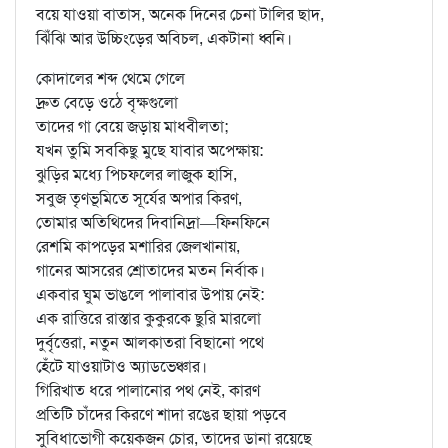
বয়ে যাওয়া বাতাস, অনেক দিনের চেনা টালির ছাদ,
ঝিঁঝি আর উচ্চিংড়ের অবিচল, একটানা ধ্বনি।
কোদালের শব্দ থেমে গেলে
দ্রুত বেড়ে ওঠে বৃক্ষগুলো
তাদের গা বেয়ে জড়ায় মাধবীলতা;
যখন তুমি সবকিছু মুছে যাবার অপেক্ষায়:
ঝুড়ির মধ্যে পিচফলের লাজুক হাসি,
সবুজ তৃণভূমিতে সূর্যের অপার কিরণ,
তোমার অতিথিদের দিবানিদ্রা—ফিনফিনে
রেশমি কাপড়ের মশারির জেলখানায়,
গানের আসরের শ্রোতাদের মতন নির্বাক।
একবার ঘুম ভাঙলে পালাবার উপায় নেই:
এক রাত্তিরে রাস্তার কুকুরকে ছুরি মারলো
দুর্বৃত্তেরা, নতুন আলকাতরা বিছানো পথে
হেঁটে যাওয়াটাও অ্যাডভেঞ্চার।
গিরিখাত ধরে পালানোর পথ নেই, কারণ
প্রতিটি চাঁদের কিরণে শাদা রঙের ছায়া পড়বে
সুবিধাভোগী কয়েকজন চোর, তাদের ডানা রয়েছে