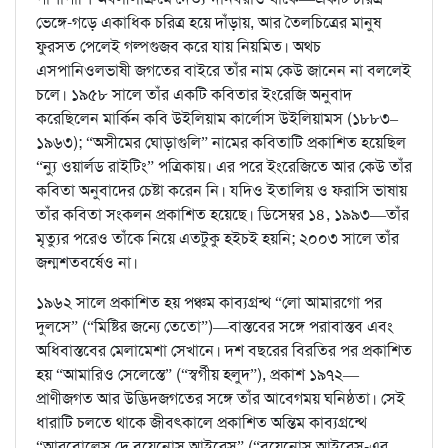
ভেঙ্গে-গড়ে একাধিক চরিত্র হয়ে দাঁড়ায়, আর তৈলচিত্রের মানুষ
ফুরসত পেলেই গল্পগুজব করে যায় নিয়মিত। অথচ
এসপানিওলভাষী জগতের বাইরে তাঁর নাম কেউ জানেন না বললেই
চলে। ১৯৫৮ সালে তাঁর একটি কবিতার ইংরেজি অনুবাদ
করেছিলেন মার্কিন কবি উইলিয়াম কার্লোস উইলিয়ামস (১৮৮৩–
১৯৬৩); “অসীমের ঘোড়াগুলি” নামের কবিতাটি প্রকাশিত হয়েছিল
“ন্যু ওয়ার্লড রাইটিং” পত্রিকায়। এর পরে ইংরেজিতে আর কেউ তাঁর
কবিতা অনুবাদের চেষ্টা করেন নি। যদিও ইতালিয় ও ফরাসি ভাষায়
তাঁর কবিতা সংকলন প্রকাশিত হয়েছে। ডিসেম্বর ১৪, ১৯৯৩—তাঁর
মৃত্যুর পরেও তাঁকে নিয়ে এতটুকু হইচই হয়নি; ২০০৩ সালে তাঁর
জন্মশতবর্ষেও না।
১৯৬২ সালে প্রকাশিত হয় পঞ্চম কাব্যগ্রন্থ “লো আমারগো পর
দুলসে” (“মিষ্টির জন্যে তেতো”)—বাস্তবের সঙ্গে পরাবাস্তব এবং
অধিবাস্তবের মেলামেশা সেখানে। দশ বছরের বিরতির পর প্রকাশিত
হয় “আমারিও সেলেস্তে” (“স্বর্গীয় হলুদ”), প্রকাশ ১৯৭২—
প্রাণীজগত আর উদ্ভিদজগতের সঙ্গে তাঁর আবেগময় ঘনিষ্ঠতা। সেই
ধারাটি চলতে থাকে জীবৎকালে প্রকাশিত অন্তিম কাব্যগ্রন্থে
“আরবোলেস দে বুয়েনোস আইরেস” (“বুয়েনোস আইরেস-এর