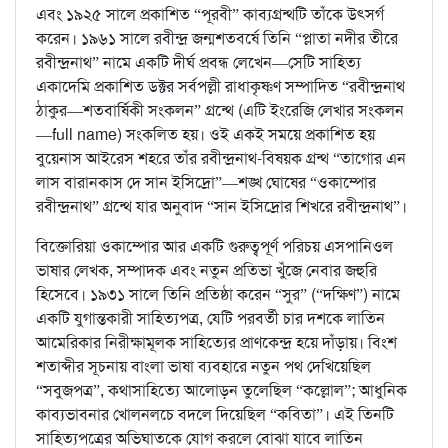
এবং ১৯২৫ সালে প্রকাশিত “পূরবী” কাব্যগ্রন্থটি তাঁকে উৎসর্গ
করেন। ১৯৬১ সালে রবীন্দ্র জন্মশতবর্ষে তিনি “প্লাতা নদীর তীরে
রবীন্দ্রনাথ” নামে একটি দীর্ঘ প্রবন্ধ লেখেন—সেটি সাহিত্য
একাদেমি প্রকাশিত ডক্টর সর্বপল্লী রাধাকৃষ্ণণ সম্পাদিত “রবীন্দ্রনাথ
ঠাকুর—শতবার্ষিকী সংকলন” গ্রন্থে (এটি ইংরেজি লেখার সংকলন
—full name) সংকলিত হয়। ওই একই সময়ে প্রকাশিত হয়
বুয়েনাস আইরেস শহরে তাঁর রবীন্দ্রনাথ-বিষয়ক গ্রন্থ “তাগোর এন
লাস বারানকাস দে সান ইসিদ্রো”—শঙ্খ ঘোষের “ওকাম্পোর
রবীন্দ্রনাথ” গ্রন্থে যার অনুবাদ “সান ইসিদ্রোর শিখরে রবীন্দ্রনাথ”।
বিক্তোরিয়া ওকাম্পোর আর একটি গুরুত্বপূর্ণ পরিচয় এসপানিওল
ভাষার লেখক, সম্পাদক এবং নতুন প্রতিভা খুঁজে নেবার জহুরি
হিসেবে। ১৯৩১ সালে তিনি প্রতিষ্ঠা করেন “সুর” (“দক্ষিণ”) নামে
একটি যুগান্তকারী সাহিত্যপত্র, যেটি পরবর্তী চার দশকে লাতিন
আমেরিকার নিরীক্ষামূলক সাহিত্যের প্রাণকেন্দ্র হয়ে দাঁড়ায়। বিংশ
শতাব্দীর সূচনায় বাংলা ভাষা ব্যবহারে নতুন পথ দেখিয়েছিল
“সবুজপত্র”, কথাসাহিত্যে আলোড়ন তুলেছিল “কল্লোল”; আধুনিক
কাব্যভাবনার খোলনলচে বদলে দিয়েছিল “কবিতা”। এই তিনটি
সাহিত্যপত্রের অভিঘাতকে যোগ করলে বোঝা যাবে লাতিন