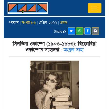
পরবাস |
সংখ্যা ৮৬
| এপ্রিল ২০২২ |
প্রবন্ধ
Share
সিলভিনা ওকাম্পো (১৯০৩–১৯৯৩): বিক্তোরিয়া
ওকাম্পোর সহোদরা
:
অংকুর সাহা