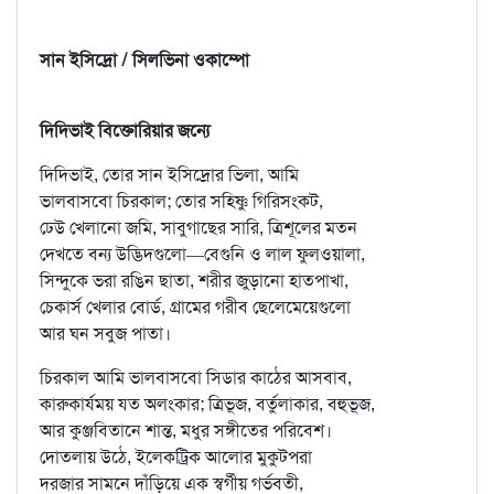
সান ইসিদ্রো / সিলভিনা ওকাম্পো
দিদিভাই বিক্তোরিয়ার জন্যে
দিদিভাই, তোর সান ইসিদ্রোর ভিলা, আমি
ভালবাসবো চিরকাল; তোর সহিষ্ণু গিরিসংকট,
ঢেউ খেলানো জমি, সাবুগাছের সারি, ত্রিশূলের মতন
দেখতে বন্য উদ্ভিদগুলো—বেগুনি ও লাল ফুলওয়ালা,
সিন্দুকে ভরা রঙিন ছাতা, শরীর জুড়ানো হাতপাখা,
চেকার্স খেলার বোর্ড, গ্রামের গরীব ছেলেমেয়েগুলো
আর ঘন সবুজ পাতা।
চিরকাল আমি ভালবাসবো সিডার কাঠের আসবাব,
কারুকার্যময় যত অলংকার; ত্রিভূজ, বর্তুলাকার, বহুভূজ,
আর কুঞ্জবিতানে শান্ত, মধুর সঙ্গীতের পরিবেশ।
দোতলায় উঠে, ইলেকট্রিক আলোর মুকুটপরা
দরজার সামনে দাঁড়িয়ে এক স্বর্গীয় গর্ভবতী,