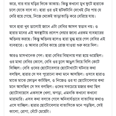
করে, বার বার ঘড়ির দিকে তাকায়। কিন্তু কখনো মুখ ফুটে হারাকে
চলে যেতে বলে না। হারা ওর ওই ছটফটানি দেখেই টের পায় যে
দেরি হয়ে গেছে, নিজে থেকেই তাড়াতাড়ি করে বেরিয়ে যায়।
তবে হারা খুব ভালোই জানে এটা বেবির আসল স্বভাব নয়। ও
হারার মনের এই অবস্থাটায় প্রলেপ দেয়ার জন্যে এরকম ব্যবহারের
অভিনয় করছে। কিন্তু অভিনয় হলেও হারা মুগ্ধ হয়ে গেল বেবির এই
ব্যবহারে। ও আবার বেবির কাছে রোজ যাওয়া শুরু করে দিল।
আরও মাসখানেক গেল। হারা বেবির বিছানায় লম্বা হয়ে শুয়েছিল।
ওর মাথা বেবির কোলে, বেবি ওর চুলে আঙুল দিয়ে বিলি কেটে
দিচ্ছিল। বেবি ওদের ছোটোবেলার ছোটোখাটো ঘটনার কথা
বলছিল, হারার সে সব পুরোনো কথা মনে আসছিল। ওসবে হারাও
মাঝে মাঝে ফোড়ন কাটছিল, ও নিজেও ওর যা ছোটোবেলার কথা
মনে আসছিল সে সব বলছিল। ওদের সবচেয়ে মজার কথা ছিল
ছোটোবয়েসে একসঙ্গে খেলা, ঝগড়া, এমনকি কখনো কখনো
মারামারি। এসব কথা বলতে গেলে অনিবার্যভাবে বাতাসির কথাও
এসে যাচ্ছিল। হারার ছোটোবেলার বাতাসিকে মনে পড়ছিল, সেই
কালো, রোগা, বেঁটে মেয়েটা।