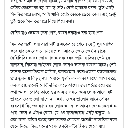
করা, আর এটাও বোঝা যাচ্ছে যে মাথাটার নিচে যে ধড়টা রয়েছে
সেটায় কোনো কাপড় চোপড় নেই। বেবি হারাকে বলল, তুই একটু
মিনতির ঘরে বোস, আমি খালি হয়েই তোকে ডেকে নেব। এই ছোটু,
তুই ওকে মিনতির ঘরে নিয়ে গিয়ে বসা।
বেবির মুণ্ডু ভেতরে ঢুকে গেল, ঘরের দরজাও বন্ধ হয়ে গেল।
মিনতির ঘরটা লম্বা বারান্দাটার একেবারে শেষে। ছোটু খুব খাতির
করে হারাকে সেখানে নিয়ে গেল। আর যেতে যেতেই হারাকে
বেবিদিদির ঘরের লোকটার অনেক খবর জানিয়ে দিল। শেঠ খুব
মালদার, সিনেমা লাইনের লোক, আরও অনেক ব্যবসা আছে। শেঠ
অনেক অনেক টাকার মালিক, কলকাতার পয়সাওয়ালা বড়লোকেরা
তার তুলনায় কিছুই নয়। সমানে মুম্বাই কলকাতা যাওয়া আসা করে,
কলকাতায় এলেই বেবিদিদির কাছে আসে। হারা গম্ভীর হয়ে ওর
কথা শুনল। বেবির কাছে ওর আসার সময়ে অন্য লোক আসে এটা
ভাবতে ওর ভালো লাগে না। অথচ ও খুব ভালোই জানে বেবির
ব্যবসাটা কি, ওর কাছে বহু লোক আসে, ও তাদের থেকে কেন টাকা
পায়। তবে ও এটাও বোঝে যে ওর মনোভাবটা একটু অদ্ভুত, ও
চেষ্টা করে বেবির কাছে অন্য অনেক লোকের আসাটা স্বাভাবিক বলে
মেনে নিতে, কিন্তু মনের মধ্যে একটা কাঁটা ঠিকই থেকে যায়।