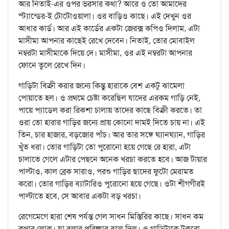
আর নিতাই-এর ওপর ভরসার কথা? আরে ও তো আমাদের
স্ট্যান্ডের-ই টোটোওয়ালা। ওর বাড়িও কাছে। এই দেখুন ওর
আধার কার্ড। আর এই কার্ডের একটা জেরক্স কপিও দিলাম, এটা
মাসীমা আপনার কাছেই রেখে দেবেন। নিতাই, তোর মোবাইল
নম্বরটা মাসীমাকে দিয়ে দে। মাসীমা, ওর এই নম্বরটা আপনার
ফোনে তুলে রেখে দিন।
গাড়িটা বিক্রী করার জন্যে কিন্তু হারাকে বেশ একটু ঝামেলা
পোয়াতে হল। ও প্রথমে চেষ্টা করেছিল যাদের এরকম গাড়ি নেই,
পায়ে প্যাডেল করা রিকশা চালায় তাদের কাছে বিক্রী করতে। তা
ওরা তো হারার গাড়ির জন্যে প্রায় কোনো দামই দিতে চায় না। এই
তিন, চার হাজার, বড়জোর পাঁচ। আর তার সঙ্গে ঘ্যানঘ্যান, গাড়ির
খুঁত ধরা। তোর গাড়িটা তো পুরোনো হয়ে গেছে রে হারা, এটা
চালাতে গেলে এটার পেছনে অনেক খরচা করতে হবে। আজ টায়ার
পাল্টাও, কাল ব্রেক সারাও, পরশু গাড়ির ছাদের ফুটো মেরামত
করো। তোর গাড়ির ব্যাটারিও পুরোনো হয়ে গেছে। ওটা শীগগীরই
পাল্টাতে হবে, সে আবার একটা বড় খরচা।
রেগেমেগে হারা শেষ পর্যন্ত গেল সাধন মিস্তিরির কাছে। সাধন কম
কথার লোক। যা বলার পরিষ্কার বলে দিল। ও গাড়িটাকে টুকরো