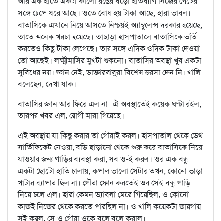
আর এক হাতে একটা কালো রঙের বড়ো হাতব্যাগ নিজের পেটের
সঙ্গে চেপে ধরে আছে। ওতে বোধ হয় টাকা আছে, হারা ভাবল।
বাতাসিকে এখানে নিয়ে আসতে নিশ্চয়ই অ্যাম্বুলেন্স দরকার হয়েছে,
তাতে অনেক খরচা হয়েছে। তাছাড়া হাসপাতালে বাতাসিকে ভর্তি
করতেও কিছু টাকা লেগেছে। তার সঙ্গে এদিক ওদিক টাকা দেওয়া
তো আছেই। লক্ষ্মীমাসির মুখটা শুকনো। বাতাসির অবস্থা খুব একটা
সুবিধের নয়। জ্ঞান নেই, ডাক্তারবাবুরা বিশেষ ভরসা দেন নি। খালি
বলেছেন, দেখা যাক।
বাতাসির জ্ঞান আর ফিরে এল না। ঐ অবস্থাতেই কয়েক ঘণ্টা রইল,
তারপর খবর এল, রোগী মারা গিয়েছে।
এই অবস্থায় যা কিছু করার তা গৌরাই করল। হাসপাতাল থেকে ডেথ
সার্তিফিকেট নেওয়া, বডি ছাড়ানো থেকে শুরু করে বাতাসিকে নিয়ে
যাওয়ার জন্য গাড়ির ব্যবস্থা করা, সব ও-ই করল। ওর এক বন্ধু
একটা ছোটো হাতি চালায়, কপাল ভালো সেটার তখন, কোনো ভাড়া
খাটার ব্যাপার ছিল না। গৌরা ফোন করতেই ওর সেই বন্ধু গাড়ি
নিয়ে চলে এল। হারা কেমন ভ্যাবলা মেরে গিয়েছিল, ও কোনো
কাজই নিজের থেকে করতে পারছিল না। ও খালি কয়েকটা জায়গায়
সই করল, সে-ও গৌরা ওকে বলে বলে করাল।