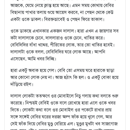
আজকে, ঘেমে নেয়ে ক্লান্ত হয়ে আছে। এমন সময় কোথায় বেবির
বিছানায় পাখার তলায় শুয়ে আয়েস করবে, না পেছন থেকে কেউ
একটা ওকে ডাকল। বিরক্তভাবেই ও পেছন ফিরে তাকাল।
ওকে ডাকছে এখানকার একজন দালাল। হারা এখন এ জায়গার সব
কটা দালালকে চেনে, দাললারাও ওকে চেনে, খাতির করে।
বেবিদিদির বাঁধা খদ্দের, পীরিতের লোক, তার তো খাতির হবেই।
দালালটা ওকে বলল, বেবিদিদির ঘরে লোক আছে। আপনি
এসেছেন, আমি খবর দিচ্ছি।
হারা একটু অবাক হয়ে গেল। বেবি তো এসময় ঘরে হারাকে ছাড়া
আর কোনো লোক নেয় না। আজ হঠাৎ কি হল। ও একটু বোকা হয়ে
দাঁড়িয়ে রইল।
দালাল লোকটা ততক্ষণে ওর মোবাইলে নিচু গলায় কথা বলতে শুরু
করেছে। নিশ্চয়ই বেবিই ওকে বলে রেখেছে হারা এলে ওকে খবর
দিতে। লোকটা কথা বলে ওর মোবাইল ওর পকেটে রাখার প্রায়
সঙ্গে সঙ্গেই বেবির ঘরের দরজা অল্প ফাঁক হয়ে খুলে গেল, আর
সেই ফাঁক দিয়ে বেবির মুণ্ডু বেরিয়ে এল। মুণ্ডুর মুখটা খব সাজগোজ