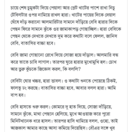
চায়ে শেষ চুমুকটা দিয়ে পেয়ালা আর প্লেট খাটের পাশে রাখা নিচু
টেবিলটার ওপর নামিয়ে রাখল হারা। খাটের পায়ের দিকে দেয়াল
ঘেঁষে দাঁড় করানো আলমারিটার সামনে দাঁড়িয়ে বেবি হারার দিকে
পেছন ফিরে সামনে ঝুঁকে ওর জামাকাপড় গোছাচ্ছিল। হারা বেবিকে
পেছন থেকে দেখতে দেখতে দুম করে কথাটা বলে ফেলল, জানিস
বেবি, বাতাসির বাচ্চা হবে।
বেবি জামা গোছানো রেখে দিয়ে সোজা হয়ে দাঁড়াল। আলমারি বন্ধ
করে তাতে চাবি লাগাল। তারপর ঘুরে হারার মুখোমুখি হল। চোখ
আর ভুরু কুঁচকে জিজ্ঞেস করল, কি বললি?
বেবিটা ঘোর খচ্চর, হারা ভাবল। ও কথাটা শুনতে পেয়েছে ঠিকই,
ফালতু ঢং করছে। বাতাসির বাচ্চা হবে, আবার বলল হারা। আমি
বাপ হব।
বেবি হাসতে শুরু করল। কোমরে দু হাত দিয়ে, সোজা দাঁড়িয়ে,
সামনে ঝুঁকে, মাথা পেছনে হেলিয়ে, মুখে আওয়াজ করে পুরো
মিনিটখানেক ধরে হাসল। তারপর হাসি থামিয়ে বলল, ওহো, তাই
আজকাল আমার কাছে আসা কমিয়ে দিয়েছিস। বৌএর সঙ্গে খুব