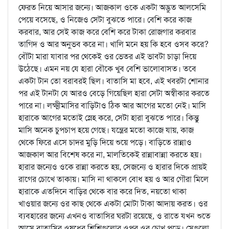
ফেরত নিয়ে আসার জন্যে। আজকাল ওকে একটা অদ্ভুত আলসেমি
পেয়ে বসেছে, ও নিজেও সেটা বুঝতে পারে। বেশি করে কাজ
করবার, আর সেই কাজ করে বেশি করে টাকা রোজগার করবার
তাগিদ ও আর অনুভব করে না। খালি মনে হয় কি হবে ওসব করে?
বৌটা মারা যাবার পর থেকেই ওর ভেতর এই ভাবটা চাড়া দিয়ে
উঠেছে। এমন নয় যে হারা বৌকে খুব বেশি ভালোবাসত। তবে
একটা টান তো বরাবরই ছিল। বাতাসি মা হবে, এই খবরটা শোনার
পর এই টানটা যে আরও বেড়ে গিয়েছিল হারা সেটা অস্বীকার করতে
পারে না। লক্ষ্মীমাসির বাড়িটাও ঠিক আর আগের মতো নেই। মাসি
হারাকে আগের মতোই স্নেহ করে, সেটা হারা বুঝতে পারে। কিন্তু
মাসি অনেক চুপচাপ হয়ে গেছে। যন্ত্রের মতো কাজে যায়, কাজ
থেকে ফিরে এসে চাদর মুড়ি দিয়ে শুয়ে পড়ে। বাড়িতে রান্নাও
আজকাল আর বিশেষ করে না, মালতিকেই রান্নাবান্না করতে হয়।
হারার জন্যেও ওকে রান্না করতে হয়, সেজন্যে ও হারার দিকে প্রায়ই
রাগের চোখে তাকায়। মাসি না থাকলে বোধ হয় ও আর গৌরা মিলে
হারাকে এতদিনে বাড়ির থেকে বার করে দিত, নয়তো থাকা
খাওয়ার জন্যে ওর কাছ থেকে একটা মোটা টাকা আদায় করত। ওর
ব্যবহারের জন্যে এখনও বাতাসির ঘরটা রয়েছে, ও রাতে যখন শুতে
আসে বাতাসির ওষুধের শিশিগুলোর ওপর ওর চোখ পড়ে। সেগুলো