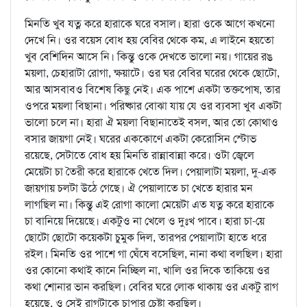
মিনতি খুব যত্ন করে হারাকে ঘরে বসাল। হারা ওকে আগে কখনো
দেখে নি। ওর বয়েস বোধ হয় বেবির থেকে কম, এ লাইনে হয়তো
খুব বেশিদিন আসে নি। কিন্তু ওকে দেখতে ভালো নয়। গায়ের রঙ
ময়লা, চেহারাটা রোগা, ক্ষয়াটে। ওর ঘর বেবির ঘরের থেকে ছোটো,
আর আসবাবও বিশেষ কিছু নেই। এক পাশে একটা তক্তপোষ, তার
ওপরে ময়লা বিছানা। পরিষ্কার বোঝা যায় যে ওর ব্যবসা খুব একটা
ভালো চলে না। হারা ঐ ময়লা বিছানাতেই বসল, আর তো কোথাও
বসার জায়গা নেই। ঘরের এককোণে একটা কেরোসিন স্টোভ
রয়েছে, সেটাতে বোধ হয় মিনতি রান্নাবান্না করে। ওটা জ্বেলে
মেয়েটা চা তৈরী করে হারাকে খেতে দিল। পেয়ালাটা ময়লা, দু-এক
জায়গায় চলটা উঠে গেছে। ঐ পেয়ালাতে চা খেতে হারার মন
লাগছিল না। কিন্তু এই রোগা কালো মেয়েটা এত যত্ন করে হারাকে
চা বানিয়ে দিয়েছে। একটুও না খেলে ও দুঃখ পাবে। হারা চা-য়ে
ছোটো ছোটো কয়েকটা চুমুক দিল, তারপর পেয়ালাটা হাতে ধরে
রইল। মিনতি ওর পাশে গা ঘেঁষে বসেছিল, নানা কথা বলছিল। হারা
ওর কোনো কথাই কানে নিচ্ছিল না, খালি ওর দিকে তাকিয়ে ওর
কথা শোনার ভান করছিল। বেবির ঘরে লোক থাকায় ওর একটু রাগ
হয়েছে, ও সেই রাগটাকে চাপার চেষ্টা করছিল।