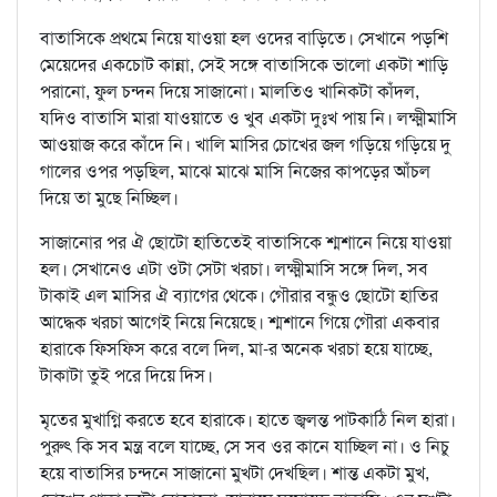
বাতাসিকে প্রথমে নিয়ে যাওয়া হল ওদের বাড়িতে। সেখানে পড়শি
মেয়েদের একচোট কান্না, সেই সঙ্গে বাতাসিকে ভালো একটা শাড়ি
পরানো, ফুল চন্দন দিয়ে সাজানো। মালতিও খানিকটা কাঁদল,
যদিও বাতাসি মারা যাওয়াতে ও খুব একটা দুঃখ পায় নি। লক্ষ্মীমাসি
আওয়াজ করে কাঁদে নি। খালি মাসির চোখের জল গড়িয়ে গড়িয়ে দু
গালের ওপর পড়ছিল, মাঝে মাঝে মাসি নিজের কাপড়ের আঁচল
দিয়ে তা মুছে নিচ্ছিল।
সাজানোর পর ঐ ছোটো হাতিতেই বাতাসিকে শ্মশানে নিয়ে যাওয়া
হল। সেখানেও এটা ওটা সেটা খরচা। লক্ষ্মীমাসি সঙ্গে দিল, সব
টাকাই এল মাসির ঐ ব্যাগের থেকে। গৌরার বন্ধুও ছোটো হাতির
আদ্ধেক খরচা আগেই নিয়ে নিয়েছে। শ্মশানে গিয়ে গৌরা একবার
হারাকে ফিসফিস করে বলে দিল, মা-র অনেক খরচা হয়ে যাচ্ছে,
টাকাটা তুই পরে দিয়ে দিস।
মৃতের মুখাগ্নি করতে হবে হারাকে। হাতে জ্বলন্ত পাটকাঠি নিল হারা।
পুরুৎ কি সব মন্ত্র বলে যাচ্ছে, সে সব ওর কানে যাচ্ছিল না। ও নিচু
হয়ে বাতাসির চন্দনে সাজানো মুখটা দেখছিল। শান্ত একটা মুখ,