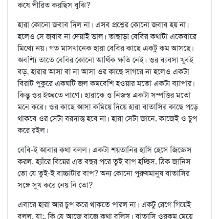
কষে পীরিত করছিস বুঝি?
হারা কোনো জবাব দিল না। এসব প্রশ্নের কোনো জবাব হয় না।
হলেও সে জবাব না দেয়াই ভাল। তাছাড়া বেবির কথাটা একেবারে
মিথ্যে নয়। গত মাসখানেক হারা বেবির কাছে একটু কম আসছে।
অবশ্যি তাতে বেবির কোনো আর্থিক ক্ষতি নেই। ওর ব্যবসা খুবই
বড়, হারার আসা বা না আসা ওর কাছে সাগরে না হলেও একটা
বিরাট পুকুরে একঘটি জল কমবেশি হওয়ার মতো একটা ব্যাপার।
কিন্তু ওর ইজ্জতে লাগে। হারাকে ও নিজস্ব একটা সম্পত্তির মতো
মনে করে। ওর কাছে আসা কমিয়ে দিয়ে হারা বাতাসির কাছে পড়ে
থাকবে ওর সেটা বরদাস্ত হবে না। হারা সেটা জানে, কাজেই ও চুপ
করে রইল।
বেবি-ই আবার কথা বলল। একটা শয়তানির হাসি হেসে জিজ্ঞেস
করল, হ্যাঁরে বিয়ের এত বছর পরে তুই বাপ হচ্ছিস, ঠিক জানিস
তো যে তুই-ই বাচ্চাটার বাপ? অন্য কোনো পুরুষমানুষ বাতাসির
সঙ্গে সুখ করে নেয় নি তো?
এবারে হারা আর চুপ করে থাকতে পারল না। একটু রেগে গিয়েই
বলল, যা:, কি যে আজে বাজে কথা বলিস। বাতাসি ওরকম মেয়ে