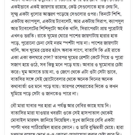
একইভাবে একই জায়গায় রয়েছে, কেউ সেগুলোতে হাত দেয় নি,
সূক্ষ্ম একটা ধুলোর আস্তরণ পড়েছে সেগুলোর ওপর। তিনটে শিশি,
একটায় ক্যাপসুল, একটায় ট্যাবলেট, আর একটায় সিরাপ, ক্যাপসুল
আর ট্যাবলেটের শিশিদুটো অর্ধেক খালি, সিরাপেরটা প্রায় পুরোটাই
এখনও ভরতি। রাতে ঘুমের ঘোরে পাশের জায়গাটায় হারার হাত
পড়ে, পুরোনো চেনা সেই নরম স্পর্শটা পায় না। পাশের জায়গাটা
খালি, আধ ঘুমের ভেতর হঠাৎ অবাক লাগে, বাতাসি কি এই রাতে
একা একা কলঘরে গেল? তারপর ঘুমের রেশটা কেটে গিয়ে ও পুরো
সজাগ হয়ে ওঠে, সব কিছু মনে পড়ে যায়। আবার ও ঘুমোবার চেষ্টা
করে। ঘুম আসতে চায় না, ও জেগে থেকে এটা ওটা সেটা ভাবে,
বাতসির সঙ্গে সেই ছোটোবেলার থেকে অনেক দিনের অনেক
কথাবার্তা ওর মনে পড়ে যায়। তারপর শেষরাতের দিকে ও কখন
ঘুমিয়ে পড়ে সেটা ও জানতেও পারে না।
বৌ মারা যাবার পর হারা এ পর্যন্ত আর বেবির কাছে যায় নি।
বাতাসির মারা যাওয়ার খবরটা ওকে সেই হাসপাতাল থেকেই
মোবাইল মারফৎ জানিয়ে দিয়েছিল। দুঃখ জানিয়ে বেবি একটা
পাল্টা খবর পাঠিয়েছিল হারার ফোনে। ও ভারি বুদ্ধিমতী মেয়ে। হারা
চুপচাপ রয়েছে দেখে ও-ও কোনো যোগাযোগ করার চেষ্টা করে নি।