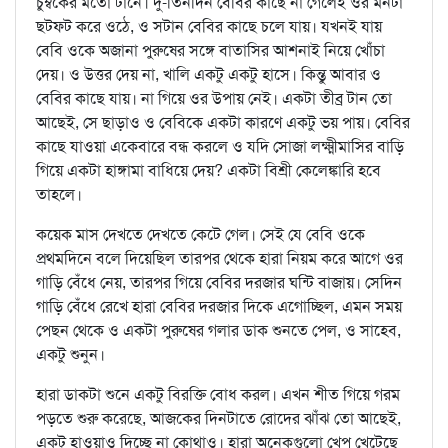
চুম্বকের মতো টানে। দু-তিনদিন বেবির কাছে না গেলেই ওর মনটা
ছটফট করে ওঠে, ও সটান বেবির কাছে চলে যায়। যখনই যায়
বেবি ওকে অজানা পুরুষের সঙ্গে বাতাসির আশনাই নিয়ে খোঁচা
দেয়। ও উত্তর দেয় না, খালি একটু একটু হাসে। কিন্তু আবার ও
বেবির কাছে যায়। না গিয়ে ওর উপায় নেই। একটা তীব্র টান তো
আছেই, সে ছাড়াও ও বেবিকে একটা কারণে একটু ভয় পায়। বেবির
কাছে যাওয়া একেবারে বন্ধ করলে ও যদি সোজা লক্ষ্মীমাসির বাড়ি
গিয়ে একটা হাঙ্গামা বাধিয়ে দেয়? একটা বিশ্রী কেলেঙ্কারি হবে
তাহলে।
কয়েক মাস দেখতে দেখতে কেটে গেল। সেই যে বেবি ওকে
প্রথমদিনে বলে দিয়েছিল তারপর থেকে হারা নিয়ম করে আগে ওর
গাড়ি বেঁধে নেয়, তারপর গিয়ে বেবির দরজার ঘন্টি বাজায়। সেদিন
গাড়ি বেঁধে রেখে হারা বেবির দরজার দিকে এগোচ্ছিল, এমন সময়
পেছন থেকে ও একটা পুরুষের গলার ডাক শুনতে পেল, ও সাহেব,
একটু শুনুন।
হারা ডাকটা শুনে একটু বিরক্তি বোধ করল। এখন শীত গিয়ে গরম
পড়তে শুরু করেছে, আজকের দিনটাতে রোদের ঝাঁঝ তো আছেই,
একটু হাওয়াও দিচ্ছে না কোথাও। হারা অনেকগুলো খেপ খেটেছে