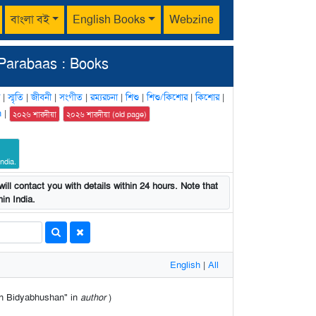
বাংলা বই
English Books
Webzine
Parabaas : Books
|
স্মৃতি
|
জীবনী
|
সংগীত
|
রম্যরচনা
|
শিশু
|
শিশু/কিশোর
|
কিশোর
|
n
|
২০২৬ শারদীয়া
২০২৬ শারদীয়া (old page)
ndia.
ill contact you with details within 24 hours. Note that
in India.
English
|
All
ran Bidyabhushan" in
author
)