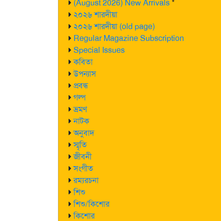
(August 2026) New Arrivals
*
২০২৬ শারদীয়া
২০২৬ শারদীয়া (old page)
Regular Magazine Subscription
Special Issues
কবিতা
উপন্যাস
প্রবন্ধ
গল্প
ভ্রমণ
নাটক
অনুবাদ
স্মৃতি
জীবনী
সংগীত
রম্যরচনা
শিশু
শিশু/কিশোর
কিশোর