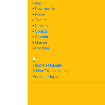
রান্না
New Addition
Novel
Tagore
Classics
Comics
Cinema
Memoir
Religion
Tagore's Gitanjali
A New Translation by
Prasenjit Gupta