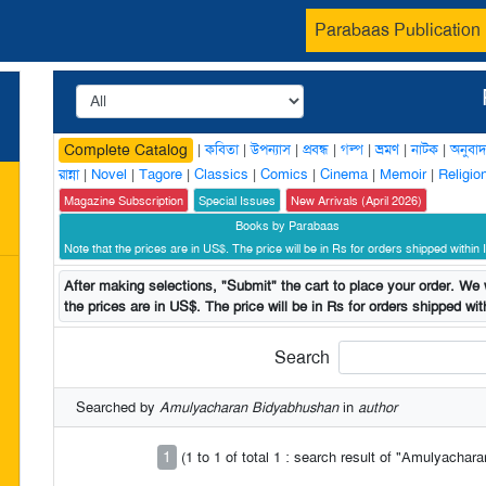
Parabaas Publication
|
কবিতা
|
উপন্যাস
|
প্রবন্ধ
|
গল্প
|
ভ্রমণ
|
নাটক
|
অনুবাদ
Complete Catalog
রান্না
|
Novel
|
Tagore
|
Classics
|
Comics
|
Cinema
|
Memoir
|
Religio
Magazine Subscription
Special Issues
New Arrivals (April 2026)
Books by Parabaas
Note that the prices are in US$. The price will be in Rs for orders shipped within I
After making selections, "Submit" the cart to place your order. We w
the prices are in US$. The price will be in Rs for orders shipped with
Search
Searched by
Amulyacharan Bidyabhushan
in
author
1
(1 to 1 of total 1 : search result of "Amulyacha