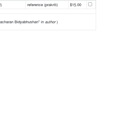
ণ)
reference (prakriti)
$15.00
ulyacharan Bidyabhushan" in
author
)