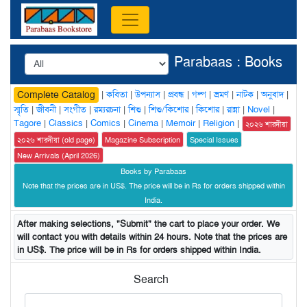
Parabaas : Books
|
কবিতা
|
উপন্যাস
|
প্রবন্ধ
|
গল্প
|
ভ্রমণ
|
নাটক
|
অনুবাদ
|
Complete Catalog
স্মৃতি
|
জীবনী
|
সংগীত
|
রম্যরচনা
|
শিশু
|
শিশু/কিশোর
|
কিশোর
|
রান্না
|
Novel
|
Tagore
|
Classics
|
Comics
|
Cinema
|
Memoir
|
Religion
|
২০২৬ শারদীয়া
২০২৬ শারদীয়া (old page)
Magazine Subscription
Special Issues
New Arrivals (April 2026)
Books by Parabaas
Note that the prices are in US$. The price will be in Rs for orders shipped within
India.
After making selections, "Submit" the cart to place your order. We
will contact you with details within 24 hours. Note that the prices are
in US$. The price will be in Rs for orders shipped within India.
Search