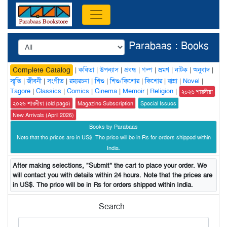
Parabaas : Books
|
কবিতা
|
উপন্যাস
|
প্রবন্ধ
|
গল্প
|
ভ্রমণ
|
নাটক
|
অনুবাদ
|
Complete Catalog
স্মৃতি
|
জীবনী
|
সংগীত
|
রম্যরচনা
|
শিশু
|
শিশু/কিশোর
|
কিশোর
|
রান্না
|
Novel
|
Tagore
|
Classics
|
Comics
|
Cinema
|
Memoir
|
Religion
|
২০২৬ শারদীয়া
২০২৬ শারদীয়া (old page)
Magazine Subscription
Special Issues
New Arrivals (April 2026)
Books by Parabaas
Note that the prices are in US$. The price will be in Rs for orders shipped within
India.
After making selections, "Submit" the cart to place your order. We
will contact you with details within 24 hours. Note that the prices are
in US$. The price will be in Rs for orders shipped within India.
Search