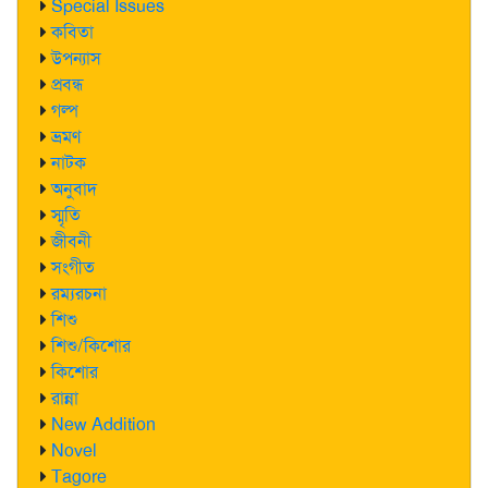
Special Issues
কবিতা
উপন্যাস
প্রবন্ধ
গল্প
ভ্রমণ
নাটক
অনুবাদ
স্মৃতি
জীবনী
সংগীত
রম্যরচনা
শিশু
শিশু/কিশোর
কিশোর
রান্না
New Addition
Novel
Tagore