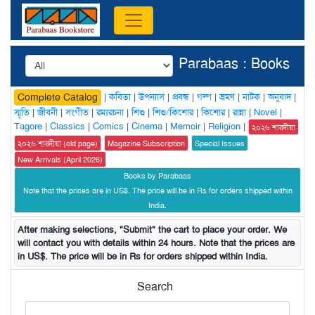
Parabaas : Books
|
কবিতা
|
উপন্যাস
|
প্রবন্ধ
|
গল্প
|
ভ্রমণ
|
নাটক
|
অনুবাদ
|
Complete Catalog
স্মৃতি
|
জীবনী
|
সংগীত
|
রম্যরচনা
|
শিশু
|
শিশু/কিশোর
|
কিশোর
|
রান্না
|
Novel
|
Tagore
|
Classics
|
Comics
|
Cinema
|
Memoir
|
Religion
|
২০২৬ শারদীয়া
২০২৬ শারদীয়া (old page)
Magazine Subscription
Special Issues
New Arrivals (April 2026)
Books by Parabaas
Note that the prices are in US$. The price will be in Rs for orders shipped within
India.
After making selections, "Submit" the cart to place your order. We
will contact you with details within 24 hours. Note that the prices are
in US$. The price will be in Rs for orders shipped within India.
Search