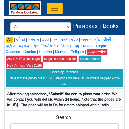
Parabaas : Books
|
কবিতা
|
উপন্যাস
|
প্রবন্ধ
|
গল্প
|
ভ্রমণ
|
নাটক
|
অনুবাদ
|
স্মৃতি
|
জীবনী
|
All
সংগীত
|
রম্যরচনা
|
শিশু
|
শিশু/কিশোর
|
কিশোর
|
রান্না
|
Novel
|
Tagore
|
Classics
|
Comics
|
Cinema
|
Memoir
|
Religion
|
২০২৬ শারদীয়া
২০২৬ শারদীয়া (old page)
Magazine Subscription
Special Issues
New Arrivals (April 2026)
Books by Parabaas
Note that the prices are in US$. The price will be in Rs for orders shipped within
India.
After making selections, "Submit" the cart to place your order. We
will contact you with details within 24 hours. Note that the prices are
in US$. The price will be in Rs for orders shipped within India.
Search