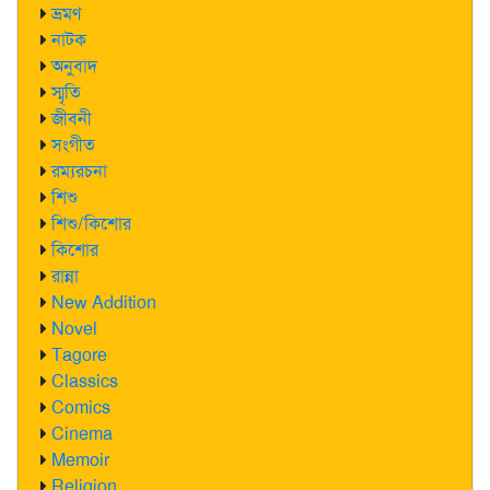
ভ্রমণ
নাটক
অনুবাদ
স্মৃতি
জীবনী
সংগীত
রম্যরচনা
শিশু
শিশু/কিশোর
কিশোর
রান্না
New Addition
Novel
Tagore
Classics
Comics
Cinema
Memoir
Religion