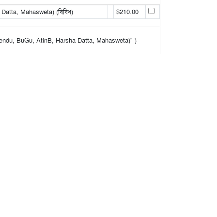
Datta, Mahasweta) (বিবিধ)
$210.00
rshendu, BuGu, AtinB, Harsha Datta, Mahasweta)" )