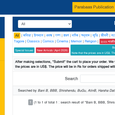
Parabaas Publication
|
কবিতা
|
উপন্যাস
|
প্রবন্ধ
|
গল্প
|
ভ্রমণ
|
নাটক
|
অনুবাদ
|
স্মৃতি
|
জীবনী
|
সং
All
Tagore
|
Classics
|
Comics
|
Cinema
|
Memoir
|
Religion
|
২০২৬ শারদী
B
Special Issues
New Arrivals (April 2026)
Note that the prices are in US$. The
After making selections, "Submit" the cart to place your order. We w
the prices are in US$. The price will be in Rs for orders shipped with
Search
Searched by
Bani B, BBB, Shirshendu, BuGu, AtinB, Harsha Dat
1
(1 to 1 of total 1 : search result of "Bani B, BBB, Sh