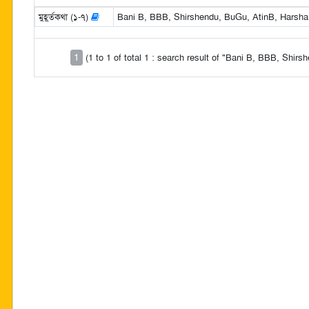
মুহূর্তকথা (১-৭)
Bani B, BBB, Shirshendu, BuGu, AtinB, Harsha 
1
(1 to 1 of total 1 : search result of "Bani B, BBB, Shi