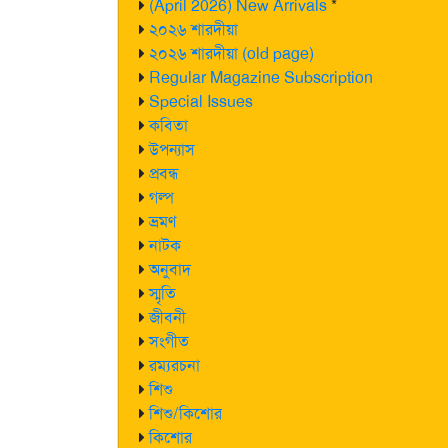
(April 2026) New Arrivals
*
২০২৬ শারদীয়া
২০২৬ শারদীয়া (old page)
Regular Magazine Subscription
Special Issues
কবিতা
উপন্যাস
প্রবন্ধ
গল্প
ভ্রমণ
নাটক
অনুবাদ
স্মৃতি
জীবনী
সংগীত
রম্যরচনা
শিশু
শিশু/কিশোর
কিশোর