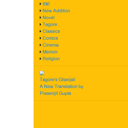
রান্না
New Addition
Novel
Tagore
Classics
Comics
Cinema
Memoir
Religion
Tagore's Gitanjali
A New Translation by
Prasenjit Gupta