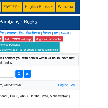
বাংলা বই
English Books
Webzine
Parabaas : Books
গীত
|
রম্যরচনা
|
শিশু
|
শিশু/কিশোর
|
কিশোর
|
রান্না
|
Novel
|
য়া
২০২৬ শারদীয়া (old page)
Magazine Subscription
ooks by Parabaas
 price will be in Rs for orders shipped within India.
ill contact you with details within 24 hours. Note that
in India.
ta, Mahasweta)
English
|
All
irshendu, BuGu, AtinB, Harsha Datta, Mahasweta)" )