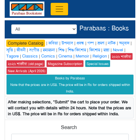
Parabaas : Books
|
কবিতা
|
উপন্যাস
|
প্রবন্ধ
|
গল্প
|
ভ্রমণ
|
নাটক
|
অনুবাদ
|
Complete Catalog
স্মৃতি
|
জীবনী
|
সংগীত
|
রম্যরচনা
|
শিশু
|
শিশু/কিশোর
|
কিশোর
|
রান্না
|
Novel
|
Tagore
|
Classics
|
Comics
|
Cinema
|
Memoir
|
Religion
|
২০২৬ শারদীয়া
২০২৬ শারদীয়া (old page)
Magazine Subscription
Special Issues
New Arrivals (April 2026)
Books by Parabaas
Note that the prices are in US$. The price will be in Rs for orders shipped within
India.
After making selections, "Submit" the cart to place your order. We
will contact you with details within 24 hours. Note that the prices are
in US$. The price will be in Rs for orders shipped within India.
Search