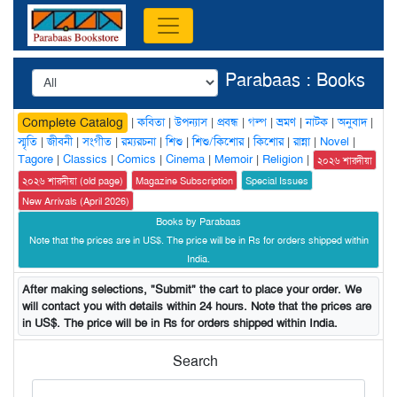
Parabaas : Books
|
কবিতা
|
উপন্যাস
|
প্রবন্ধ
|
গল্প
|
ভ্রমণ
|
নাটক
|
অনুবাদ
|
Complete Catalog
স্মৃতি
|
জীবনী
|
সংগীত
|
রম্যরচনা
|
শিশু
|
শিশু/কিশোর
|
কিশোর
|
রান্না
|
Novel
|
Tagore
|
Classics
|
Comics
|
Cinema
|
Memoir
|
Religion
|
২০২৬ শারদীয়া
২০২৬ শারদীয়া (old page)
Magazine Subscription
Special Issues
New Arrivals (April 2026)
Books by Parabaas
Note that the prices are in US$. The price will be in Rs for orders shipped within
India.
After making selections, "Submit" the cart to place your order. We
will contact you with details within 24 hours. Note that the prices are
in US$. The price will be in Rs for orders shipped within India.
Search