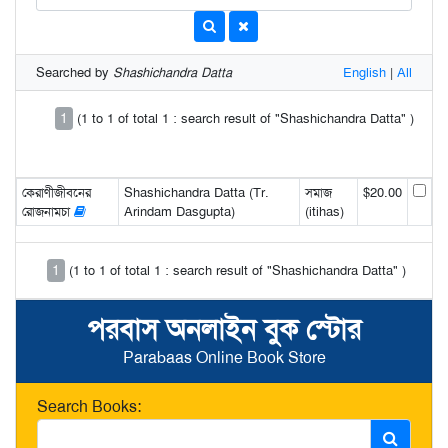
Searched by
Shashichandra Datta
English
|
All
1
(1 to 1 of total 1 : search result of "Shashichandra Datta" )
কেরাণীজীবনের
Shashichandra Datta (Tr.
সমাজ
$20.00
রোজনামচা
Arindam Dasgupta)
(itihas)
1
(1 to 1 of total 1 : search result of "Shashichandra Datta" )
পরবাস অনলাইন বুক স্টোর
Parabaas Online Book Store
Search Books: