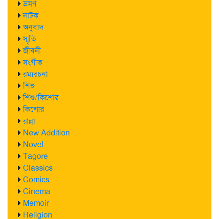
ভ্রমণ
নাটক
অনুবাদ
স্মৃতি
জীবনী
সংগীত
রম্যরচনা
শিশু
শিশু/কিশোর
কিশোর
রান্না
New Addition
Novel
Tagore
Classics
Comics
Cinema
Memoir
Religion