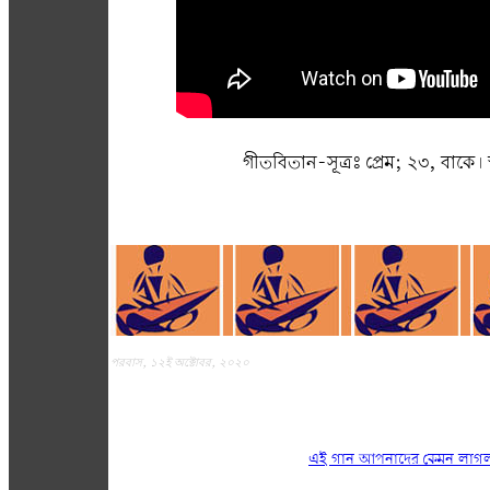
গীতবিতান-সূত্রঃ প্রেম; ২৩, বাকে। 
পরবাস, ১২ই অক্টোবর, ২০২০
এই গান আপনাদের কেমন লাগ