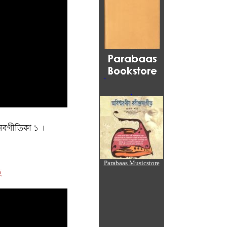
 নবগীতিকা ১ ।
Parabaas Musicstore
ে