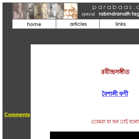
রবীন্দ্রসঙ্গীত
বৈশালী ফণী
Comments
তোমরা যা বল তাই বলো