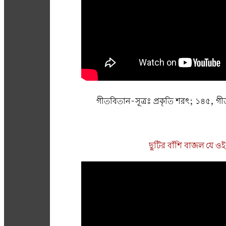
গীতবিতান-সূত্রঃ প্রকৃতি শরৎ; ১৪৫, গী
ছুটির বাঁশি বাজল যে ওই