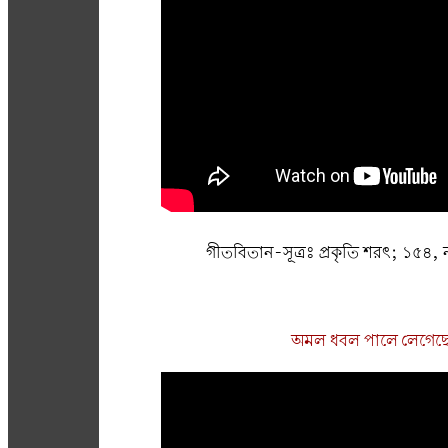
গীতবিতান-সূত্রঃ প্রকৃতি শরৎ; ১৫৪,
অমল ধবল পালে লেগেছ