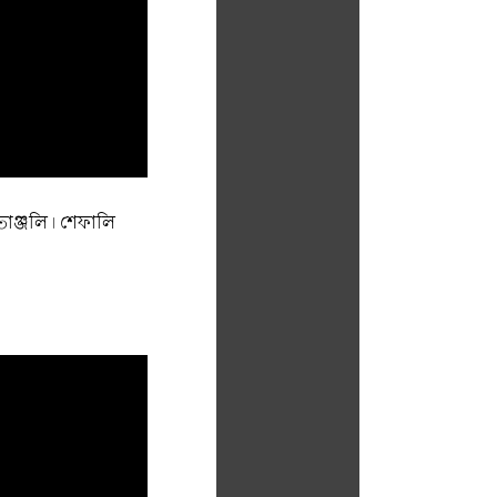
তাঞ্জলি। শেফালি