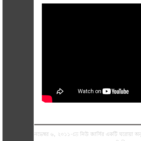
নভেম্বর ৬, ২০১১-তে নিউ জার্সির একটি ঘরোয়া অনু