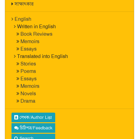
সাক্ষাৎকার
English
Written in English
Book Reviews
Memoirs
Essays
Translated into English
Stories
Poems
Essays
Memoirs
Novels
Drama
লেখক/Author List
চিঠিপত্র/Feedback
Search