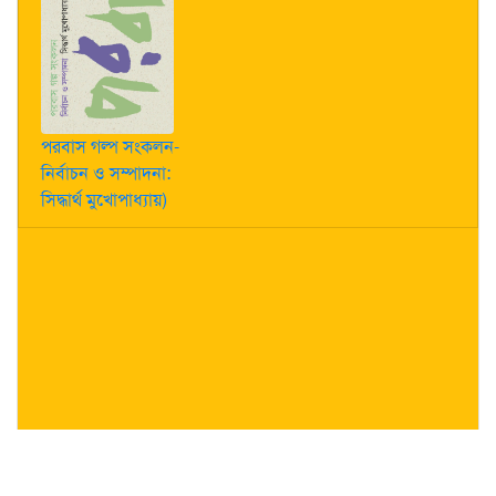
পরবাস গল্প সংকলন-
নির্বাচন ও সম্পাদনা:
সিদ্ধার্থ মুখোপাধ্যায়)