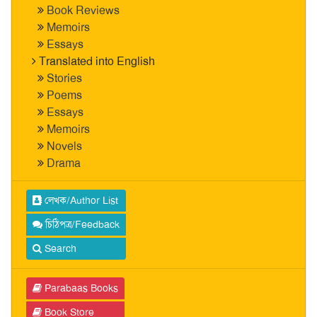
Book Reviews
Memoirs
Essays
Translated into English
Stories
Poems
Essays
Memoirs
Novels
Drama
লেখক/Author List
চিঠিপত্র/Feedback
Search
Parabaas Books
Book Store