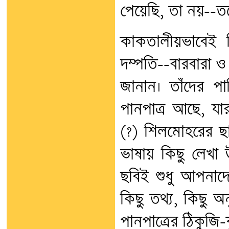
পেয়েছি, তা নয়--ত
কাকতালীয়ভাবেই 
দম্পতি--বারবারা 
জানান। তাঁদের পা
পানপাত্র আছে, যা
(?) শিলমোহরের ছাপ
ভাষায় কিছু লেখা উ
ছবিই শুধু আপনাদে
কিছু তথ্য, কিছু
পানপাত্রের ঠিকুজি-