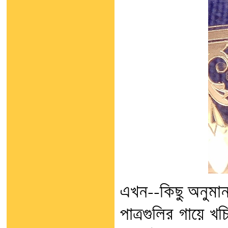
এখন--কিছু অনুমান ও
পাত্রগুলির গায়ে খ