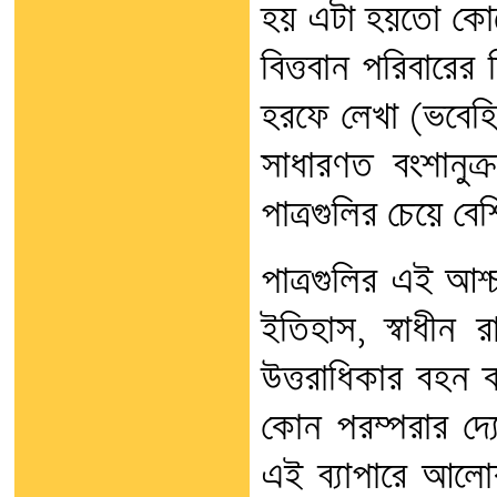
হয় এটা হয়তো কোন
বিত্তবান পরিবারের
হরফে লেখা (ভবেহি [?
সাধারণত বংশানুক্
পাত্রগুলির চেয়ে বে
পাত্রগুলির এই আশ্চ
ইতিহাস, স্বাধীন র
উত্তরাধিকার বহন ক
কোন পরম্পরার দ্
এই ব্যাপারে আলো