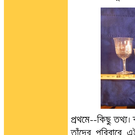
প্রথমে--কিছু তথ্য
তাঁদের পরিবারে 