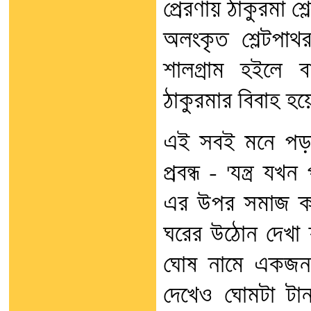
প্রেরণায় ঠাকুরমা শ
অলংকৃত শ্লেটপা
শালগ্রাম হইলে ব
ঠাকুরমার বিবাহ হ
এই সবই মনে পড়ছে 
প্রবন্ধ - 'যন্ত্র য
এর উপর সমাজ কর
ঘরের উঠোন দেখা য
ঘোষ নামে একজন 
দেখেও ঘোমটা টান