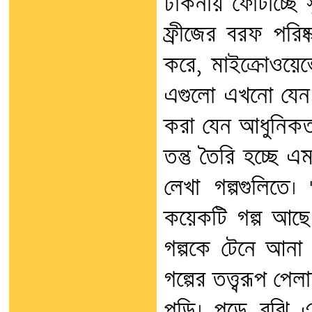
ঢাকনায় ফোটাচ্ছে 
ফ্রীজের বরফ পরিষ
করে, মাইক্রোওয়েভে
এগুলো এখনো যেন
করা যেন আধুনিকতার 
তন্তু তৈরি হচ্ছে
লেখা গল্পগুলিতে
কয়েকটি গল্প আছে।
গল্পকে টেনে আনা
গল্পের তত্ত্বরূপ পেল
পড়ি। পড়ে বুঝি এই গ