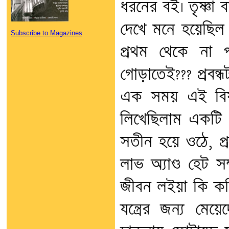
ধরনের বই। তৃষ্ণা 
দেখে মনে হয়েছিল ক
Subscribe to Magazines
প্রথম থেকে না প
গোড়াতেই??? প্রবন
এক সময় এই বিষয় 
লিখেছিলাম একটি 
সতীন হয়ে ওঠে, প্রত
লাভ অ্যাণ্ড হেট সম
জীবন লইয়া কি করি
যন্ত্রের জন্য মে