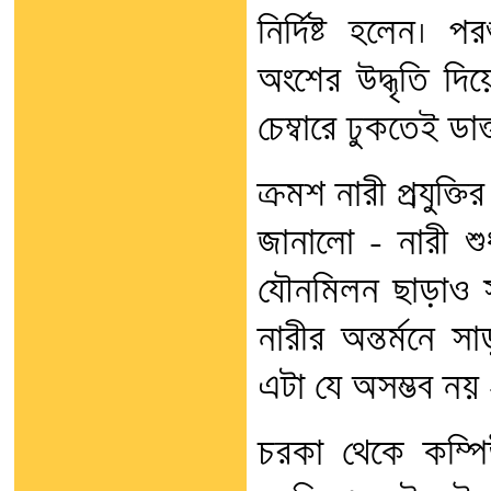
নির্দিষ্ট হলেন। 
অংশের উদ্ধৃতি দিয়
চেম্বারে ঢুকতেই ডা
ক্রমশ নারী প্রযুক্ত
জানালো - নারী শু
যৌনমিলন ছাড়াও সন
নারীর অন্তর্মনে 
এটা যে অসম্ভব নয়
চরকা থেকে কম্পি