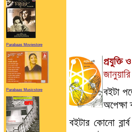
Parabaas Moviestore
প্রযুক্তি 
জানুয়ার
বইটা প
Parabaas Musicstore
অপেক্ষা
বইটার কোনো ব্লার