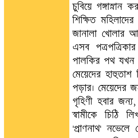
চুবিয়ে গঙ্গাস্নান 
শিক্ষিত মহিলাদের
জানালা খোলার আকু
এসব পত্রপত্রিকার
পালকির পথ যখন ব
মেয়েদের হাহুতাশ 
পড়ার। মেয়েদের জন্
গৃহিণী হবার জন্য
স্বামীকে চিঠি লি
'প্রাণনাথ' নভেল