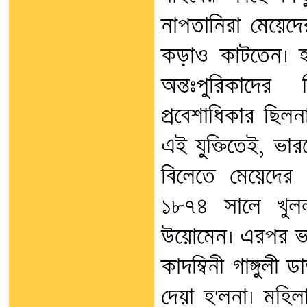
নাপতানিরা মেয়েদ
কড়াও কাটতেন। 
অন্তঃপুরিকাদের
প্রবেশাধিকার ছিল
এই যুক্তিতেই, ভা
বিলেতে মেয়েদের 
১৮৭৪ সালে খুল
উয়োমেন। এরপর ভা
কাদম্বিনী গাঙ্গুলী 
দেয়া হ'লনা। মহিলা