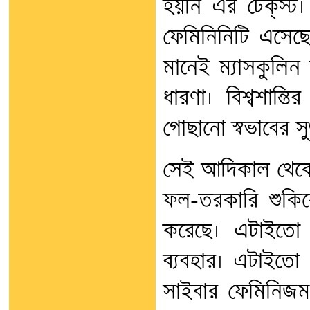
হয়নি এর টেক্‌স্ট। 
ফেমিনিনিটি এসেছে। য
মানেই ম্যাসকুলি
ধারণা। বিশ্বশান্
গোছানো স্বভাবের সু
সেই আদিকাল থেকে ম
ফল-তরকারি শুকিয়ে 
করেছে। এটাইতো রি
ব্যবহার। এটাইতো
সাইবার ফেমিনিজম