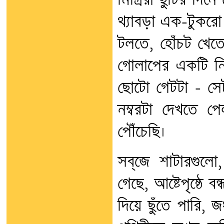
মিস্ত্রিরা ছুটির 
থ্যাবড়া এক-টুকরো
টলতে, হোঁচট খেত
গোলাপের একটি নিষ
ছোটো গেটটা – সে
নম্বরটা দেখতে প
পৌঁচেছি।
সব্‌জে শাটারগুল
গেছে, আষ্টেপৃষ্ঠে 
দিয়ে ছুঁতে পারি, 