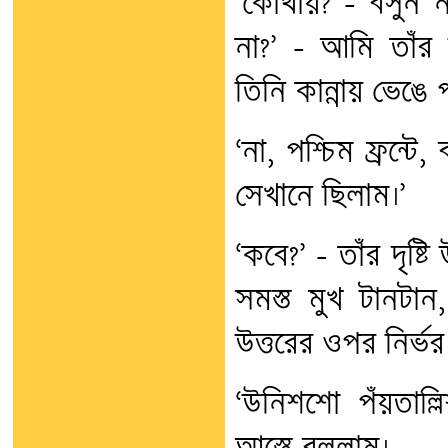
‘কোথায়? – বসুন ন
না?’ – আমি তাঁর 
তিনি কান্নায় ভেঙে
‘না, পশ্চিম ফ্রন্ট
সেখানে ছিলাম।’
‘কবে?’ – তাঁর দৃষ্টি
সমস্ত মুখ টানটান
উত্তরের ওপর নির্ভ
‘উনিশশো পঁয়তাল্