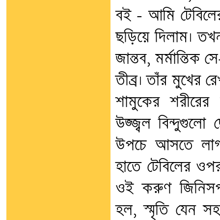
বই – আমি টেবিল
ছড়িয়ে দিলাম। তখন
জান্তব, মর্মান্তিক
তীব্র। তাঁর মুখের 
শামুকের শরীরের
উজ্জ্বল বিন্দুগুল
উপচে আসতে লাগ
হাতে টেবিলের ওপ
ওই করুণ জিনিসপ
হল, স্মৃতি যেন স