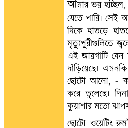
আ
মার ভয় হচ্ছিল
যেতে পারি। সেই আত
দিকে হাতড়ে হাত
মৃত্যুপুরীগুলিতে জ
এই জায়গাটি যেন 
দাঁড়িয়েছে। এমন
ছোটো আলো, - কা
করে তুলেছে। দিন
কুয়াশার মতো ঝাপসা
ছোটো ওয়েটিং-রুম