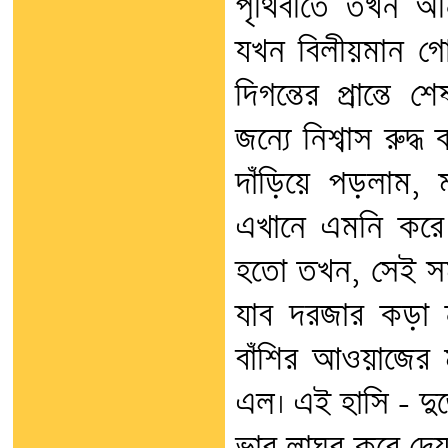
পৃথিবীতে তখন অনি
যখন বিলীয়মান গোধূ
দিগন্তের প্রান্তে
জন্যে নিশ্বাস রুদ্
দাঁড়িয়ে পড়লাম,
এখানে এমনি করে দ
হতো তখন, সেই সম
যাব দরজার কড়া 
বাঁশির আওয়াজের 
এল। এই হাসি – দুর