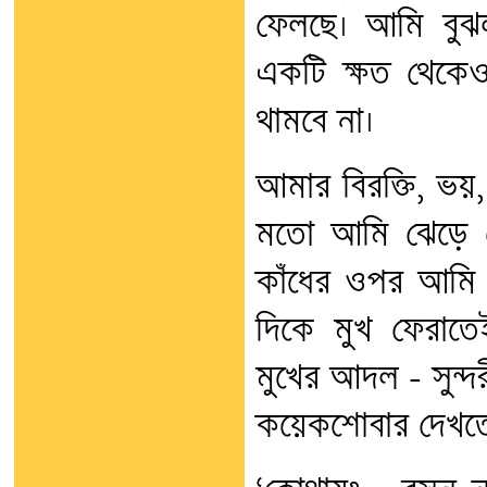
ফেলছে। আমি বুঝল
একটি ক্ষত থেকেও
থামবে না।
আমার বিরক্তি, ভয়,
মতো আমি ঝেড়ে ফে
কাঁধের ওপর আমি
দিকে মুখ ফেরাত
মুখের আদল – সুন্দ
কয়েকশোবার দেখতে