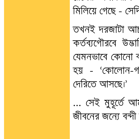
মিলিয়ে গেছে – সে
তখনই দরজাটা আচম
কর্তব্যগৌরবে উদ
যেমনভাবে কোনো ব
হয় – ‘কোলোন-গামী
দেরিতে আসছে।’
... সেই মুহূর্ত
জীবনের জন্যে বন্দ