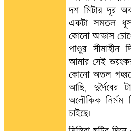
দশ মিটার দূর অ
একটা সমতল ধূসর
কোনো আভাস চোখে 
পাণ্ডুর সীমাহীন 
আমার সেই ভয়ংকর অ
কোনো অতল গহ্বরের
আছি, দুর্দৈবের
অলৌকিক নির্মম নি
চাইছে।