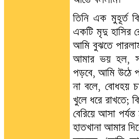
আস্তে বললাম।
তিনি এক মুহূর্ত 
একটি মৃদু হাসির র
আমি বুঝতে পারলাম,
আমার ভয় হল, সম
পড়বে, আমি উঠে প
না বলে, বোধহয় চ
খুলে ধরে রাখতে; ক
বেরিয়ে আসা পর্যন্ত 
হাতখানা আমার দিক