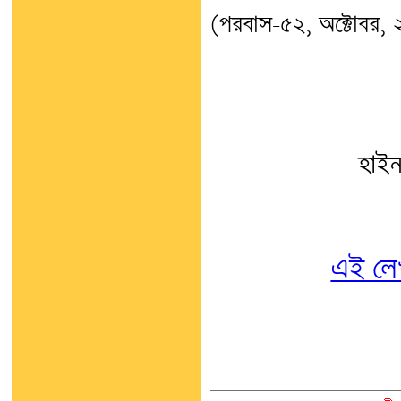
(পরবাস-৫২, অক্টোবর,
হাইন
এই লে