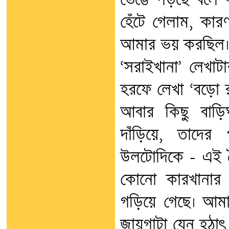
ভেঙে পড়ছে বলে 
হেঁটে গেলাম, কার
আমার ভয় করছিল। ত
‘সরাইখানা’ লেখাট
হরফে লেখা ‘বড়ো রাস
আবার কিছু বাড়িঘ
দাঁড়িয়ে, তাদের
উলটোদিকে – এই নৈ
কোনো কারখানার স
গড়িয়ে গেছে। আমার
জায়গাটা যেন হঠাৎ