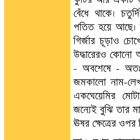
কুটির আর একটি ভগ্
বেঁধে থাকে। চতু
পতিত হয়ে আছে। 
গির্জার চূড়াও চ
উদ্ধারেরও কোনো 
- অবশেষে – অতঃপ
জমকালো নাম-লেখা 
একঘেয়েমির মোটা
জন্যেই বুঝি তার 
ঊষর ক্ষেত্রের ওপর ব