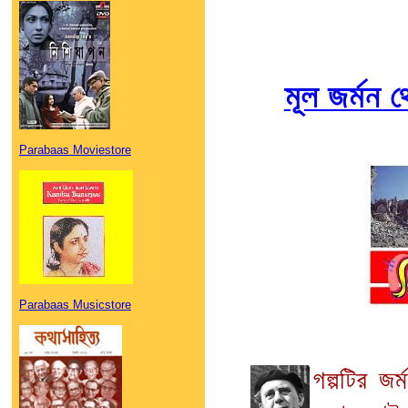
মূল জর্মন 
Parabaas Moviestore
Parabaas Musicstore
গল্পটির জর