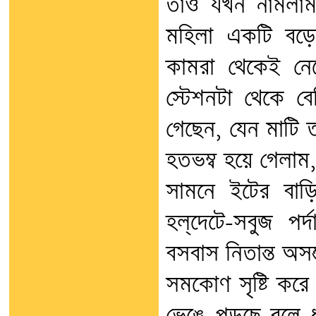
তাও যখন নামলাম
মহিলা একটি বড়ো
কামরা থেকেই নেম
স্টেশনটা থেকে 
গেছেন, যেন মাটি ত
হতভম্ব হয়ে গেলাম
সামনে ইটের বাড়
হল্‌দেটে-সবুজ পর
বসবাস নিতান্ত অসম
সমকোণ সৃষ্টি কর