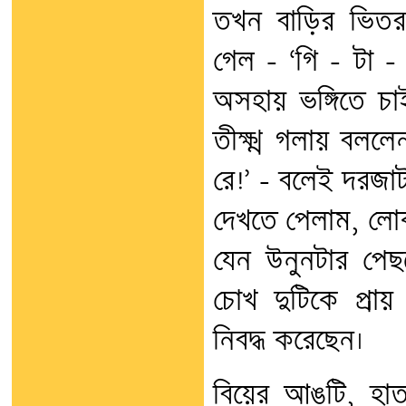
তখন বাড়ির ভিতর
গেল - ‘গি – টা -
অসহায় ভঙ্গিতে চা
তীক্ষ্ণ গলায় বললে
রে!’ – বলেই দরজা
দেখতে পেলাম, লো
যেন উনুনটার পেছ
চোখ দুটিকে প্র
নিবদ্ধ করেছেন।
বিয়ের আঙটি, হা