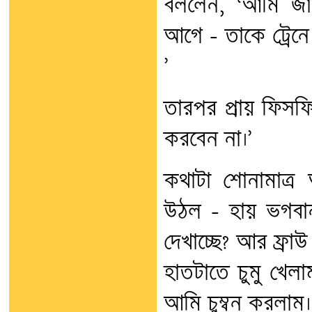
বললেন, ‘আমি জা
আগে – তাকে ট্রেন
’
তারপর প্রায় ফিস
করবেন না।’
কথাটা শোনামাত্র
উঠল – হায় ভগবা
দেখাচ্ছে? আর ফ্র
হাতটাতে চুমু খেল
আমি চুম্বন করলাম।