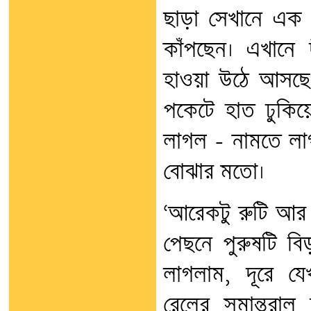
ছাড়া সেখানে এক প্
কাঁপছেন। এখানে দ
হাওয়া উঠে আসছে,
পকেটে হাত ঢুকিয়
লাগল - নামতে লা
বোঝার মতো।
‘আরেকটু রুটি আর
পেছনে পুরুষটি ব
লাগলাম, দূরে য
রেলের সমান্তরা