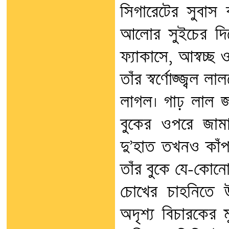
সিগারেটের সুবাস 
আলোর সুইচের দি
ফ্যাকাসে, আস্বচ্ছ
তাঁর স্বর্ণোজ্জ্বল 
লাগল। গাঢ় লাল জ
বুকের ওপরে জামা
দু’হাত তখনও কাঁপছ
তাঁর বুকে যে-কোনো 
চোখের চাহনিতে উ
অদৃশ্য বিচারকের 