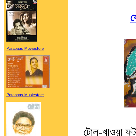
ক
Parabaas Moviestore
Parabaas Musicstore
টোল-খাওয়া ফুট