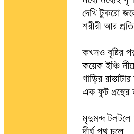
মধ্যে মধ্যেই দ
দেখি টুকরো জল
শরীরী আর প্রত
কখনও বৃষ্টির পর
কয়েক ইঞ্চি নীচ
গাড়ির রাস্তাটার
এক ফুট প্রস্থে
মৃদুমন্দ টলটল
দীর্ঘ পথ চলে,