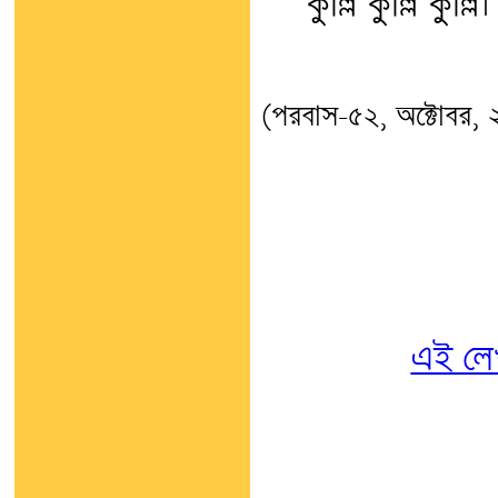
কুল্লি কুল্লি কুল্লি।
(পরবাস-৫২, অক্টোবর,
এই লে