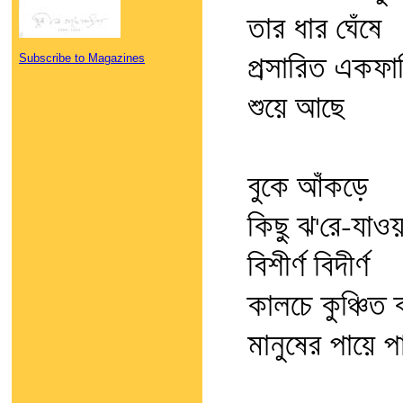
তার ধার ঘেঁষে
Subscribe to Magazines
প্রসারিত একফাল
শুয়ে আছে
বুকে আঁকড়ে
কিছু ঝ'রে-যাওয়
বিশীর্ণ বিদীর্ণ
কালচে কুঞ্চিত
মানুষের পায়ে পা