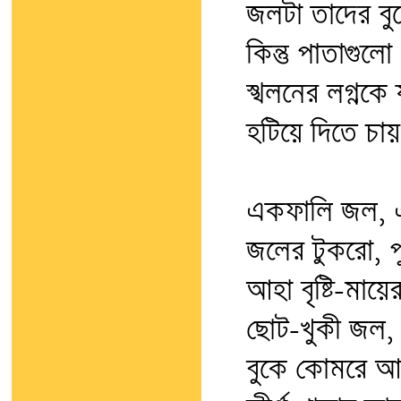
জলটা তাদের বুকে
কিন্তু পাতাগুলো প
স্খলনের লগ্নকে
হটিয়ে দিতে চায়
একফালি জল, 
জলের টুকরো, পু
আহা বৃষ্টি-মায়ে
ছোট-খুকী জল, 
বুকে কোমরে আ