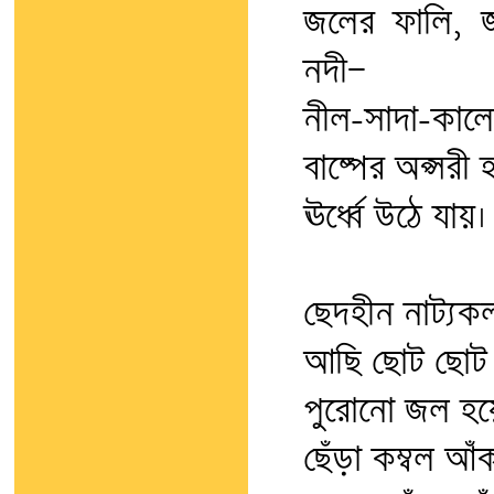
জলের ফালি, জল
নদী—
নীল-সাদা-কালো
বাষ্পের অপ্সরী 
ঊর্ধ্বে উঠে যায়। 
ছেদহীন নাট্যক
আছি ছোট ছোট 
পুরোনো জল হয়
ছেঁড়া কম্বল আঁ