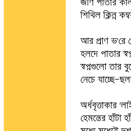
জীর্ণ পাতার কা
শিথিল ক্লিন্ন কম্
আর প্রাণ ভ'রে 
হলদে পাতার স্বপ
স্বপ্নগুলো তার
নেচে যাচ্ছে—ছ
অর্ধবৃত্তাকার '
হেমন্তের হাঁটা হ