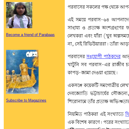
পরবাসের সকলের পক্ষ থেকে আপনা
এই সময়ে পরবাস-৬৪ আপনাদের ক
সাহায্য ও প্রত্যক্ষ অংশগ্রহণে
Become a friend of Parabaas
লেখকরা এবং যাঁরা (খুব অল্পস
না, সেই রিভিউয়াররা। তাঁরা আড়
পরবাসের
সহযোগী পাঠকদের
আনুক
খাটুনি সব পরবাস-এর রাজীব চক্রব
কাপড়-জামা দেওয়া হয়েছে।
একসঙ্গে কয়েকটি সমগোত্রীয় লেখা
দেবজ্যোতি ভট্টাচার্যের সৌজন্যে,
Subscribe to Magazines
শিরোনামে তাঁর প্রত্যক্ষ অভিজ্ঞত
নিয়মিত পাঠকরা এই সংখ্যাতে
দি
এক বিশেষ কারণে। পরের সংখ্যাত