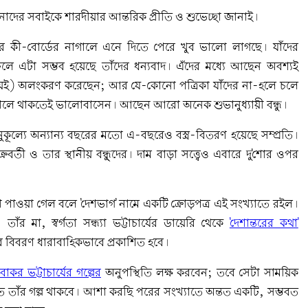
দের সবাইকে শারদীয়ার আন্তরিক প্রীতি ও শুভেচ্ছা জানাই।
ী-বোর্ডের নাগালে এনে দিতে পেরে খুব ভালো লাগছে। যাঁদের
র ফলে এটা সম্ভব হয়েছে তাঁদের ধন্যবাদ। এঁদের মধ্যে আছেন অবশ্যই
ময়েই) অলংকরণ করেছেন; আর যে-কোনো পত্রিকা যাঁদের না-হলে চলে
ালে থাকতেই ভালোবাসেন। আছেন আরো অনেক শুভানুধ্যায়ী বন্ধু।
ূল্যে অন্যান্য বছরের মতো এ-বছরেও বস্ত্র-বিতরণ হয়েছে সম্প্রতি।
র্তী ও তার স্থানীয় বন্ধু্দের। দাম বাড়া সত্ত্বেও এবারে দু'শোর ওপর
 পাওয়া গেল বলে 'দেশভাগ' নামে একটি ক্রোড়পত্র এই সংখ্যাতে রইল।
 তাঁর মা, স্বর্গতা সন্ধ্যা ভট্টাচার্যের ডায়েরি থেকে
'দেশান্তরের কথা'
ার বিবরণ ধারাবাহিকভাবে প্রকাশিত হবে।
বাকর ভট্টাচার্যের গল্পের
অনুপস্থিতি লক্ষ করবেন; তবে সেটা সাময়িক
ে তাঁর গল্প থাকবে। আশা করছি পরের সংখ্যাতে অন্তত একটি, সম্ভবত