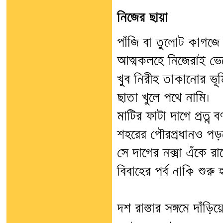
নিজের ছায়া
পাঁজি বা তুলোট কাগজে
আত্মকলহে নিজেরাই ভে
খুব নিরীহ তাকানোর ভূম
ছাতা খুলে পথে নামি।
মাটির ফাটা দাগে প্রত্ন ব
শহরের পৌরপ্রধানও পড়ত
সে দাগের নক্সা এঁকে র
বিবাহের পর্ব নাকি শুরু 
দশ রাস্তার সঙ্গমে দাঁড়ি