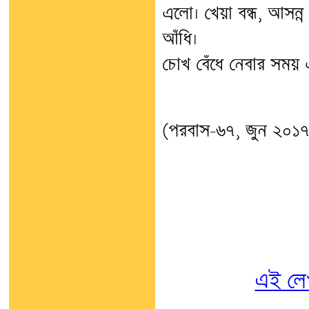
এলো। খেয়া বন্ধ, আসন্ন
আঁধি।
চোখ বেঁধে নেবার সময় 
(পরবাস-৬৭, জুন ২০১৭
এই লে