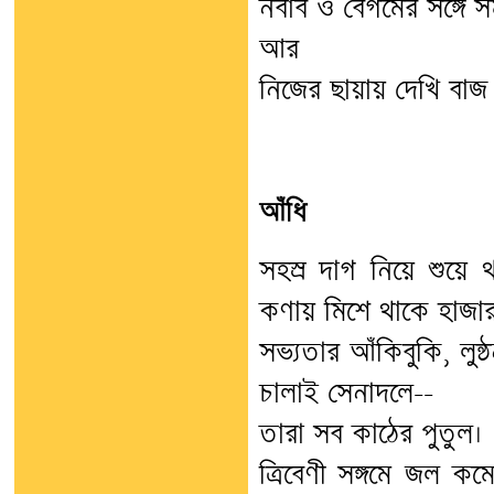
নবাব ও বেগমের সঙ্গে 
আর
নিজের ছায়ায় দেখি বা
আঁধি
সহস্র দাগ নিয়ে শুয়ে 
কণায় মিশে থাকে হাজা
সভ্যতার আঁকিবুকি, লুন্
চালাই সেনাদলে--
তারা সব কাঠের পুতুল।
ত্রিবেণী সঙ্গমে জল ক