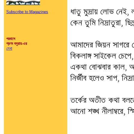
ধাতু মুদ্রায় লোভ নেই
Subscribe to Magazines
কেন তুমি নিদ্রাতুরা, ছিন
পরবাসে
আমাদের জিয়ন সাগরে ঢ
প্রণব বসুরায়-এর
লেখা
বিকলাঙ্গ সাইকেল চেপে, 
একথা বোঝবার কাল, অত
নির্জীব হলেও সাপ, নি
তর্কের অতীত কথা বল
আনো শঙ্খ নীলাম্বরে, স্