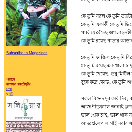
কে তুমি সরল কে তুমি ততট
কে তুমি একাকী কে তুমি ভি
পালিয়ে বেঁচেছ আলোড়নহী
কে তুমি রয়েছ পাতার আড়া
Subscribe to Magazines
কে তুমি ফাজিল কে তুমি বি
কে তুমি রয়েছ এক থালা স্বা
কে তুমি খেয়েছ, তবু মিটিল না
পরবাসে
বুকে করে ক্ষোভ, কে তুমি 
যশোধরা রায়চৌধুরীর
লেখা
ও
বই
সকল বিভেদ দূর করি দিব, 
আজ শীতকালে জানাই ধ্রুপ
ভাল হোক চাই, ভাল থাক স
আদরপ্রলেপ লাগাই সবার ক্