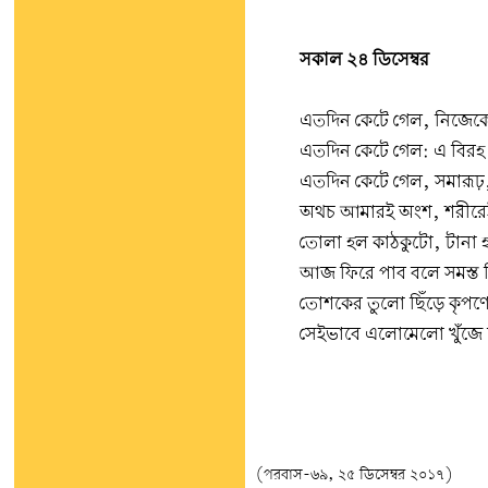
সকাল ২৪ ডিসেম্বর
এতদিন কেটে গেল, নিজেকে
এতদিন কেটে গেল: এ বিরহ
এতদিন কেটে গেল, সমারূঢ়,
অথচ আমারই অংশ, শরীরেই ব
তোলা হল কাঠকুটো, টানা 
আজ ফিরে পাব বলে সমস্ত দিন
তোশকের তুলো ছিঁড়ে কৃপণে
সেইভাবে এলোমেলো খুঁজে
(পরবাস-৬৯, ২৫ ডিসেম্বর ২০১৭)