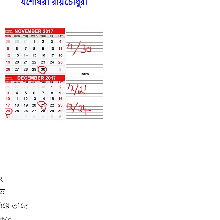
যশোধরা রায়চৌধুরী
হ
নভ
দিয়ে তাতে
 করে