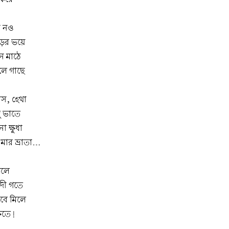
া নও
ড়ের ভয়ে
ন মাঠে
লে গাছে
রস, হেথা
দু ভাতে
 ক্ষুধা
আমার ভ্রাতা…
বলে
দী গতে
বে মিলে
ষতে!