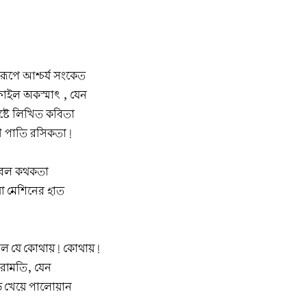
ূপে আশ্চর্য সংকেত
ফাইল অকস্মাৎ , যেন
ষ্টে লিখিত কবিতা
কী পাতি রসিকতা!
্রবল কথকতা
য়া মেশিনের হাত
াল যে কোথায়! কোথায়!
রামতি, যেন
ুড় খেয়ে পালোয়ান