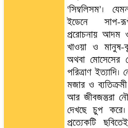
‘সিম্বলিসম’। যে
ইডেনে সাপ-র
প্ররোচনায় আদম
খাওয়া ও মানুষ-ক
অথবা মোসেসের নেত
পরিত্রাণ ইত্যাদি।
মজার ও ব্যতিক্রম
আর জীবজন্তুরা ন
দেখছে চুপ করে
প্রত্যেকটি ছবিত