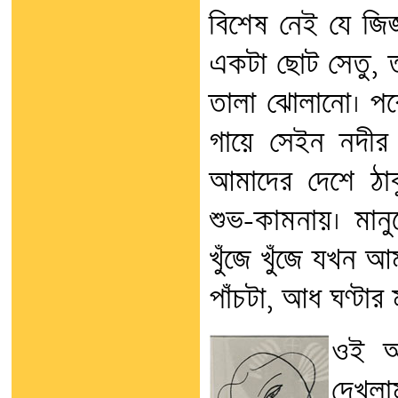
বিশেষ নেই যে জিজ
একটা ছোট সেতু, তা
তালা ঝোলানো। পরে 
গায়ে সেইন নদীর 
আমাদের দেশে ঠাক
শুভ-কামনায়। মানু
খুঁজে খুঁজে যখন আ
পাঁচটা, আধ ঘণ্টার ম
ওই অল
দেখলা