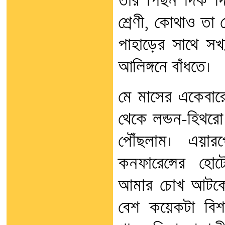
তার পিছন দিক দিয়
শ্রেণী, কোথাও ত
পাহাড়ের সাথে সখ
আলিঙ্গনে বাঁধতে।
মে মাসের একেবারে 
থেকে লন্ডন-হিথর
পৌঁছলাম। এয়ার
কনফারেন্সের হো
আমার চোখ আটকে 
বেশ কয়েকটা বিশা