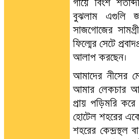
গায়ে বিংশ শতাব্দ
বুঝলাম এগুলি জগ
সাজগোজের সামগ্রী
ফিল্মের সেটে প্রবাদপ
আলাপ করছেন।
আমাদের নীসের মে
আমার লেকচার আছে
প্রায় পড়িমরি করে
হোটেল শহরের একেবা
শহরের কেন্দ্রস্থল