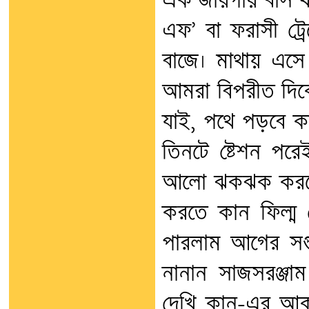
এক জায়গায় বাস থ
এফ’ বা ফরাসী ট্রে
বাজে। মাথায় এসে 
আমরা বিপরীত দিকে,
যাই, পথে পড়বে কা
তিনটে ষ্টেশন পরেই
আলো ঝকঝক করছে।
করতে কান ফিল্ম 
পারলাম আগের সপ্ত
নানান সাজসরঞ্জ
দেখি কান-এর আকা