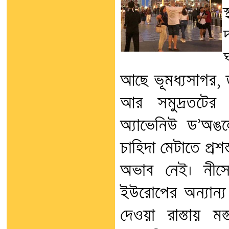
আছে ভূমধ্যসাগর,
আর সমুদ্রতটের 
অ্যাভেনিউ ড’অঙল
চাহিদা মেটাতে প্র
অভাব নেই। নীসে
ইউরোপের অন্যান্
দেওয়া রাস্তায় মস