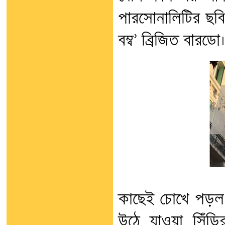
পারসোনালিটির ছবি,
বম্ব’ ব্রিজিত বারডো।
কাছেই চোখে পড়ল মস
উঠে যাওয়া সিঁড়ি