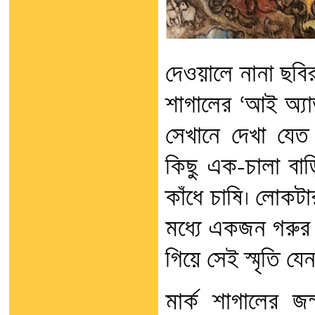
দেওয়ালে নানা ছবির প
শাগালের ‘আই অ্যান্
সেখানে দেখা যেত
কিছু এক-চালা বাড়
কাঁধে চাষি। লোকটা
মধ্যে একজন গরুর দ
গিয়ে সেই স্মৃতি য
মার্ক শাগালের জ