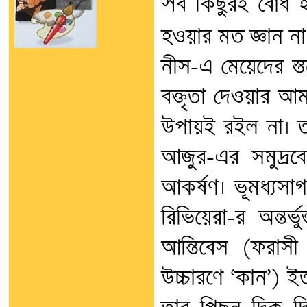
স
ব কিছুরই বোধ হ
হওয়ার মত জ্ঞান না থা
নীস-এ মেয়েদের স্ত
বক্তৃতা দেওয়ার আম
উপায়ই রইল না। ত
আজুর-এর সমুদ্রবেল
আকর্ষণ। ভূমধ্যসা
রিভিয়েরা-র অন্তর
আন্তিবেস (ফরাসী
উচ্চারণে ‘কান’) ই