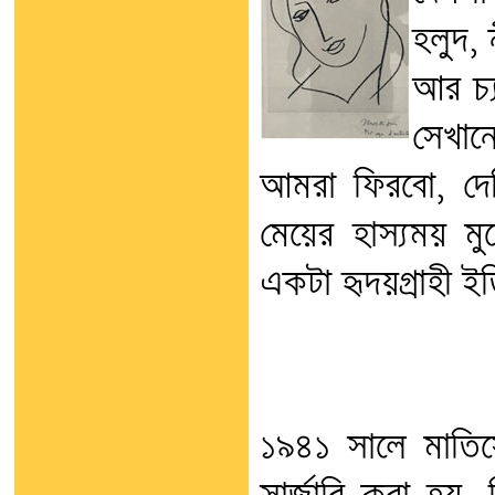
হলুদ, 
আর চ্
সেখানে
আমরা ফিরবো, দেখ
মেয়ের হাস্যময় 
একটা হৃদয়গ্রাহী ই
১৯৪১ সালে মাতিসের 