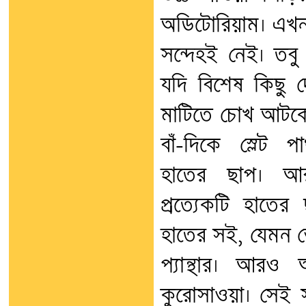
অডিটোরিয়াম। এখন 
সন্দেহই নেই। তবু
যদি বিশেষ কিছু দ
মাটিতে চোখ আটকে
বাঁ-দিকে স্লেট 
হাতের ছাপ। আ
প্রত্যেকটি হাতের
হাতের সই, যেমন ভে
প্যান্থার। আরও
কুরোসাওয়া। সেই স