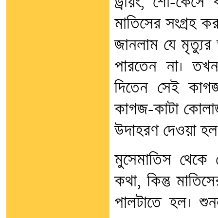
ড্রয়িং, শো-কেসে 
মাতিসের সংগ্রহ কর
জানলাম যে মৃত্যুর
পারতেন না। তখন 
দিতেন সেই কাগজ
কাগজ-কাটা কোলাজ
উদাহরণ দেওয়া হল
মুসেমাতিস থেকে
কথা, কিন্তু মাতিস
পালটাতে হল। শুন