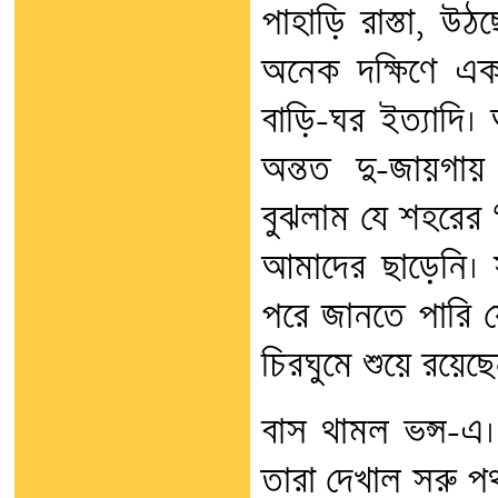
পাহাড়ি রাস্তা, উঠ
অনেক দক্ষিণে এক
বাড়ি-ঘর ইত্যাদি।
অন্তত দু-জায়গায়
বুঝলাম যে শহরের ‘
আমাদের ছাড়েনি। স
পরে জানতে পারি য
চিরঘুমে শুয়ে রয়েছে
বাস থামল ভন্স-এ।
তারা দেখাল সরু প