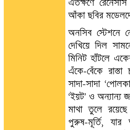
এতক্ষণে রেনেসাঁস 
আঁকা ছবির মডেলদ
অনসিব স্টেশনে 
দেখিয়ে দিল সামন
মিনিট হাঁটলে একে
এঁকে-বেঁকে রাস্ত
সাদা-সাদা ‘পোল
‘ইয়ট’ ও অন্যান্য
মাথা তুলে রয়েছে
পুরুষ-মূর্তি, য