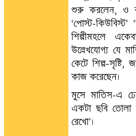
শুরু করলেন, ও বন
‘পোস্ট-কিউবিস্ট’
শিল্পীমহলে এক
উল্লেখযোগ্য যে ম
কেটে শিল্প-সৃষ্টি,
কাজ করেছেন।
মুসে মাতিস-এ 
একটা ছবি তোলা 
রেখো’।