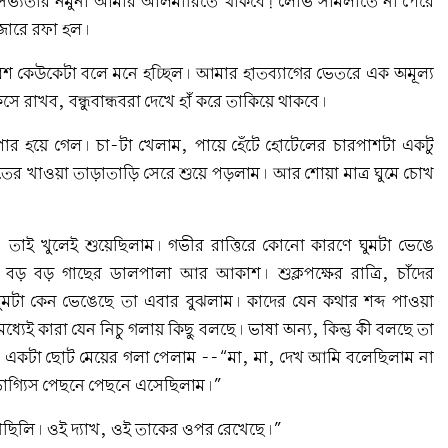
 সভ্যতার নমুনা আমার আলমারিতে থাকবে! লোভ সামলাতে না পেরে
াজারে রফা হল।
 কেউকেটা বলে মনে হচ্ছিল। আমার হাতব্যাগের ভেতরে এক অমূল্য
ো-কেসে রাখব, বন্ধুবান্ধবরা দেখে হাঁ করে তাকিয়ে থাকবে।
র হয়ে গেল। চা-টা খেলাম, পায়ে হেঁটে হোটেলের চারপাশটা একটু
তের খাওয়া তাড়াতাড়ি সেরে শুয়ে পড়লাম। আর শোয়া মাত্র ঘুমে চোখ
, তাই খুলেই শুয়েছিলাম। গভীর রাত্তিরে কোনো কারণে ঘুমটা ভেঙে
ে বড় বড় গাছের ডালপালা আর আকাশ। শুক্লপক্ষের রাত্রি, চাঁদের
মটা কেন ভেঙেছে তা এবার বুঝলাম। কাদের যেন কথার শব্দ পাওয়া
ধ্যেই কারা যেন নিচু গলায় কিছু বলছে। ভাষা অন্য, কিন্তু কী বলছে তা
 একটা ছোট মেয়ের গলা পেলাম --“মা, মা, দেখ আমি বলেছিলাম না
াগ্যিস পেছনে পেছনে এসেছিলাম।”
েখেছিলি। ওই দ্যাখ, ওই তাকের ওপর রেখেছে।”