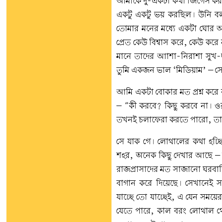
আমাকে দু-একটা কথা জিগেস করলে
একটু একটু ভয় করছিল। উনি ব
তোমার মনের মধ্যে একটা ঘোর 
প্রেত কেউ বিশ্বাস করে, কেউ ক
মানে তাদের আাশা-নিরাশা সুখ-দু
তুমি একজন ভাল ‘মিডিয়াম’ – সে
আমি একটা বোকার মত প্রশ্ন ক
– “কী করবে? কিছু করবে না। ও
তখনই চলাফেরা করতে পারো, ত
সে যাক গে। লোথালের কথা হচ্
শহর, অনেক কিছু দেখার আছে –
রাজপ্রাসাদের মত সাজানো ঘরবাড়
বাগান করে দিয়েছে। সেখানেই স
যাচ্ছে তো যাচ্ছেই, এ যেন সম
যেতে পারে, কাল বরং লোথাল 