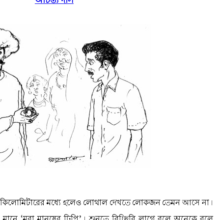
অচিন্ত্য দাস
নেক কিলোমিটারের মধ্যে হলেও লোথাল দেখতে লোকজন তেমন আসে না।
মানে ‘মরা মানুষের ঢিপি’। শুনতে বিচ্ছিরি লাগে বলে অনেকে বলে