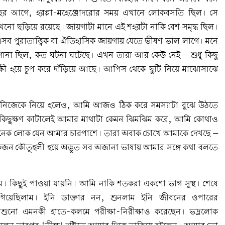
বছর আগে, হরপ্পা-মহেঞ্জোদরোর সময় এখানে লোকবসতি ছিল। সে
 এখনো ছড়িয়ে রয়েছে। জায়গাটা মানে এই শহরটা নাকি বেশ সমৃদ্ধ ছিল।
এসব পুরাতাত্ত্বিক বা ঐতিহাসিক জায়গায় যেতে ভীষণ ভাল লাগে। মনে
না ছিল, কত ঘটনা ঘটেছে। এখন তারা আর কেউ নেই – শুধু কিছু
্ষী হয়ে চুপ করে দাঁড়িয়ে আছে। আপিস থেকে ছুটি নিয়ে মাঝোসাঝে
 নিজেকে নিয়ে হলেও, আমি আজও ঠিক করে সমস্যাটা বুঝে উঠতে
কিছুক্ষণ কাটালেই আমার মাথাটা কেমন ঝিমঝিম করে, আমি কোথাও
অনেক লোক যেন আমার চারপাশে। তারা অবাক চোখে আমাকে দেখছে –
ন কৌতূহলী হয়ে অদ্ভুত সব অজানা ভাষায় আমার সঙ্গে কথা বলতে
ম। কিছুই পাওয়া যায়নি। আমি নাকি শতকরা একশো ভাগ সুস্থ। শেষে
গিয়েছিলাম। ইনি ডাক্তার নন, শুনলাম ইনি জীবনের ওপারের
াশুনো এমনকী হাতে-কলমে পরীক্ষা-নিরীক্ষাও করেছেন। ভদ্রলোক