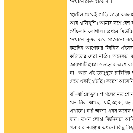
সেখানে কেউ থাকে না।
হোটেল থেকেই গাড়ি ভাড়া করলাম।
আর হাসিখুশি। আমার সঙ্গে বেশ বন্
পৌঁছলাম লোথাল। প্রথমে মিউজি
সেখানে সুন্দর করে সাজানো রয়
কতদিন আগেকার জিনিস এইসব খ
কাঁটাতার ঘেরা মাঠে। অনেকটা
জায়গাটি হরপ্পা সভ্যতার অংশ
না। আর এই ভরদুপুরে চারিদিক 
দেখে একাই হাঁটছি। কল্পেশ আসেন
ঝাঁ-ঝাঁ রোদ্দুর। পাগলের মত শো
যেন মিল আছে। যাই হোক, যত দ
এখানে! নদী অবশ্য এখন অনেক দ
যায়। তখন লোহা জিনিসটা আবিষ
গলাবার সরঞ্জাম এখনো কিছু কিছু 