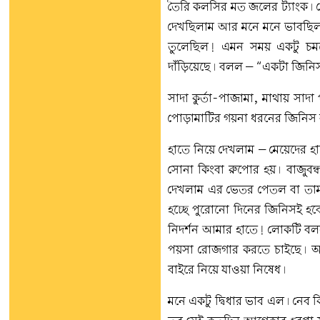
তৈরি কলসির মত জলের ট্যাংক। ন
দেখছিলাম আর মনে মনে ভাবছিলা
তুলেছিল! এমন সময় একটু চ
দাঁড়িয়েছে। বলল – “একটা জিন
সাদা কুর্তা-পাজামা, মাথায় সা
পোড়ামাটির গয়না ধরনের জিনিস
হাতে নিয়ে দেখলাম – মেয়েদের
সোনা কিংবা রুপোর হয়। বাজুবন
দেখলাম এর ভেতর পেতল বা তামা
হচ্ছে পুরোনো দিনের জিনিসই হবে
নিদর্শন আমার হাতে! লোকটি বলল 
পয়সা রোজগার করতে চাইছে। অব
বাইরে নিয়ে যাওয়া নিষেধ।
মনে একটু দ্বিধার ভাব এল। নেব