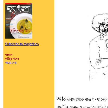
Subscribe to Magazines
পরবাসে
অচিন্ত্য দাসের
আরো লেখা
আ
মেদাবাদ থেকে মাত্র শ-খা
নামটাও কেমন যেন – ‘লোথাল’। 