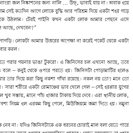
োংরা জল নিষ্কাশনের জন্য নালি ... উফ্, ভাবাই যায় না। অবাক হয়ে
ম সেই কতদিন আগে লোকে বুদ্ধি আর পরিশ্রম দিয়ে একটা শহর গড়ে
মকে উঠলাম। টেরই পাইনি কখন একটা লোক আমার পেছনে এসে
িস আছে, দেখবেন?”
দা পাগড়ি। লোকটা আমার উত্তরের অপেক্ষা না করেই পকেট থেকে একটা
 বার করল।
 হাতে পরার গয়নার ভাঙা টুকরো। এ জিনিসের চল এখনো আছে, তবে
্ধ বলে – কনুই থেকে ওপরে পরতে হয়। জিনিসটা পোড়ামাটির হলেও
র তার দিয়ে করা কিছু নকশা গাঁথা রয়েছে। নকল নয় তো? মনে তো
। সারা শরীরে একটা রোমাঞ্চের ভাব খেলে গেল – সেই হরপ্পার যুগের
খুব সস্তায়, মানে পাঁচ হাজার টাকায় দিয়ে দেবে। এরা স্থানীয় লোক,
শ্য নিয়ম হল এরকম কিছু পেলে, মিউজিয়মে জমা দিতে হয়। নমুনা
 কি নেব না। যদিও জিনিসটাকে এক ধরনের চোরাই মাল বলা যেতে পারে