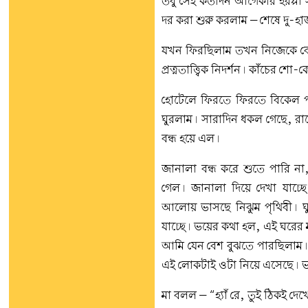
তবু সেই কতদিন আগেকার হরপ্পা
দর করা শুরু করলাম – শেষে দু-হ
যখন ফিরছিলাম তখন নিজেকে বেশ
প্রত্নতাত্ত্বিক নিদর্শন। কাঁচের শ
হোটেলে ফিরতে ফিরতে বিকেল পা
ঘুরলাম। সারাদিন ধকল গেছে, রা
বন্ধ হয়ে এল।
জানালা বন্ধ করে শুতে পারি না
গেল। জানালা দিয়ে দেখা যাচ্ছ
আলোয় ভাসছে নিঝুম পৃথিবী। ঘু
যাচ্ছে। ভয়ের কথা হল, এই ঘরের ম
আমি যেন বেশ বুঝতে পারছিলাম।
এই লোকটাই ওটা নিয়ে এসেছে। ভ
মা বলল – “হ্যাঁ রে, তুই ঠিকই দ