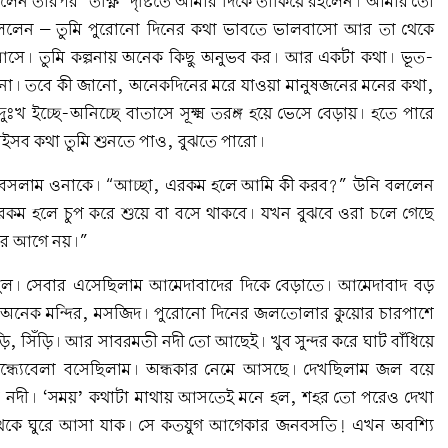
ন তারপর ‘তীক্ষ্ণ’ দৃষ্টিতে আমার দিকে তাকিয়ে রইলেন। আমার তো
ললেন – তুমি পুরোনো দিনের কথা ভাবতে ভালবাসো আর তা থেকে
আসে। তুমি কল্পনায় অনেক কিছু অনুভব কর। আর একটা কথা। ভূত-
রে না। তবে কী জানো, অনেকদিনের মরে যাওয়া মানুষজনের মনের কথা,
ঃখ ইচ্ছে-অনিচ্ছে বাতাসে সূক্ষ্ম তরঙ্গ হয়ে ভেসে বেড়ায়। হতে পারে
ইসব কথা তুমি শুনতে পাও, বুঝতে পারো।
রে বসলাম ওনাকে। “আচ্ছা, এরকম হলে আমি কী করব?” উনি বললেন
রকম হলে চুপ করে শুয়ে বা বসে থাকবে। যখন বুঝবে ওরা চলে গেছে
ার আগে নয়।”
ছিল। সেবার এসেছিলাম আমেদাবাদের দিকে বেড়াতে। আমেদাবাদ বড়
 অনেক মন্দির, মসজিদ। পুরোনো দিনের জলতোলার কুয়োর চারপাশে
ি, সিঁড়ি। আর সাবরমতী নদী তো আছেই। খুব সুন্দর করে ঘাট বাঁধিয়ে
ন্ধ্যেবেলা বসেছিলাম। অন্ধকার নেমে আসছে। দেখছিলাম জল বয়ে
য়ের নদী। ‘সময়’ কথাটা মাথায় আসতেই মনে হল, শহর তো পরেও দেখা
থেকে ঘুরে আসা যাক। সে কতযুগ আগেকার জনবসতি! এখন অবশ্যি