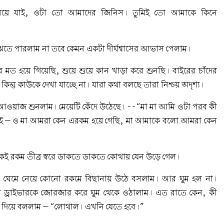
িয়ে যাই, ওটা তো আমাদের জিনিস। তুমিই তো আমাকে কিনে
ুঝতে পারলাম না তবে কেমন একটা দীর্ঘশ্বাসের আভাস পেলাম।
র মত হয়ে গিয়েছি, শুয়ে শুয়ে কান খাড়া করে শুনছি। বাইরের চাঁদের
তু কাউকে দেখা যাচ্ছে না। যারা কথা বলছে তারা নিশ্চয় অদৃশ্য।
ার আওয়াজ শুনলাম। মেয়েটি কেঁদে উঠেছে। --“মা মা আমি ওটা পরব কী
েই – ও মা আমরা কেন এরকম হয়ে গেছি, মা আমাকে বলো আমরা কেন
কই রকম তীব্র স্বরে ডাকতে ডাকতে কোথায় যেন উড়ে গেল।
ি ঘেমে নেয়ে কোনো রকমে বিছানায় উঠে বসলাম। আর ঘুম হল না।
ানে ড্রাইভারকে জোরজার করে ঘুম থেকে ওঠালাম। এত রাতে কেন, কী
না দিয়ে বললাম – “লোথাল। এখনি যেতে হবে।”