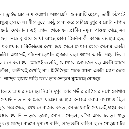
 ড্রাইভারের নাম কল্পেশ। অল্পবয়েসি গুজরাটি ছেলে, ভারী চটপটে
ধুত্ব হয়ে গেল। ধীরেসুস্থে একটু বেলা করে বেরিয়ে দুপুর বারোটা নাগাদ
য়মটা দেখলাম। এই অঞ্চল থেকে যত প্রাচীন নমুনা পাওয়া গেছে সব
েছে। নিচে বুঝিয়ে লেখা আছে কোন জিনিস কী কাজে ব্যবহার হত,
বরাখবর। মিউজিয়ম দেখা হয়ে গেলে সেখান থেকে গেলাম একটা
 জমি। এখানেই পাঁচ-সাড়েপাঁচ হাজার বছর আগে একটা শহর ছিল।
 বলে মনে করা হয়। আগেই বলেছি, লোথালে লোকজন বড় একটা আসে
ফাঁকা, কাউকেই দেখছি না। মিউজিয়ম থেকে আনা একটা ম্যাপ দেখে
ি, গাছের ছায়ায় গাড়ি রেখে তার ভেতরে ঘুমোচ্ছে বোধহয়।
নালেও আমার মনে হয় নির্জন দুপুর আর গভীর রাত্তিরের মধ্যে কোথায়
েখছি তত তাক লেগে যাচ্ছে। জাহাজ নোঙর করার ব্যবস্থাও ছিল
ূরে সরে গেছে। যেখানে বাজার বসত, সে জায়গাটা দেখলেই ঠাহর করা
্কার হয় নি – তবে তামা, সোনা, পেতল, কাঁসা এসব চলত। ধাতু
রয়ে গেছে। রাস্তার দুপাশে বাড়ি, প্রত্যেকটা বাড়ির ছাদে পোড়ামাটির