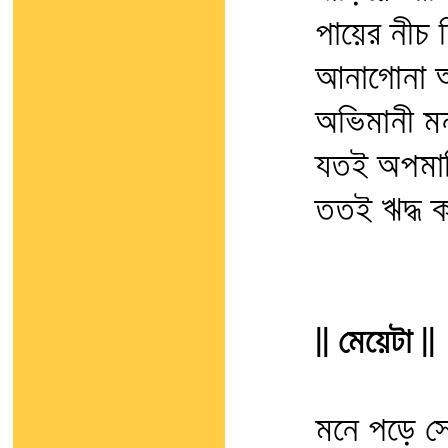
পায়ের নীচ দ
আনাগোনা 
অভিমানী ম
যতই অপমা
ততই ঋদ্ধ 
|| মেয়েটা ||
মনে পড়ে স