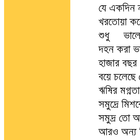
যে একদিন 
খরতোয়া কল্
শুধু ভালো
দহন করা ভা
হাজার বছর 
বয়ে চলেছে 
ঋষির মগ্নতা
সমুদ্রে মিশ
সমুদ্র তো অ
আরও অন্য 