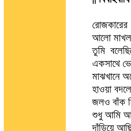
|| বিবাহবার্ষি
রোজকারের 
আলো মাখলা
তুমি বলেছ
একসাথে ভ
মাঝখানে অ
হাওয়া বদলে
জলও বাঁক ন
শুধু আমি আ
দাঁড়িয়ে আছ