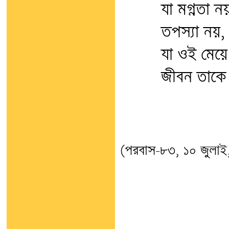
যা মগ্নতা ন
তপস্যা নয়, 
যা ওই মেয়ে
জীবন তাকে
(পরবাস-৮৩, ১০ জুলাই