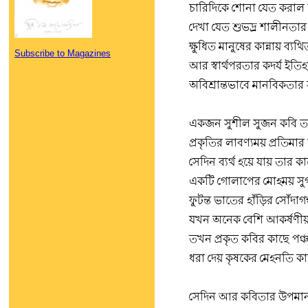
চারিদিকে শোনা যেত করাল দু
দেখা যেত শুভদ্র শালীনতার 
ক্ষুধিত মানুষের কান্নায় ব
Subscribe to Magazines
আর স্বার্থপরতার কদর্য ইত
অবিশ্রান্তভাবে মানবিকতার 
একজন সুশীল সুজন কবি ত
প্রকৃতির লাবণ্যময় প্রতিমার
সেদিন ব্যর্থ হয়ে যায় তার ক
একটি গোলাপের মোহময় সুগ
ফুটন্ত ভাতের হাঁড়ির সোঁদাগ
যখন অনেক বেশি আকর্ষণীয়
তখন প্রকৃত কবির কাছে পঞ্চম
ধরা দেয় কৃষকের মেহনতি কাস
সেদিন আর কবিতার উপমান 