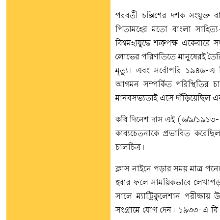
পরবর্তী চল্লিশের দশক সংযুক্ত 
পিতামহের মতো বাংলা সাহিত্য-স
বিশ্বমহাযুদ্ধে শত্রুপক্ষ একেবা
লোভের পরিণতিতে মানুষেরই তৈরি দু
মৃত্যু। এবং সর্বোপরি ১৯৪৬-এ হি
আগমন সম্পর্কিত পরিস্থিতির চাপ
মানবসভ্যতাই এসে দাঁড়িয়েছিল এ
কবি দিনেশ দাস এই (৬/৯/১৯১৩-
কাব্যচেতনাকে প্রভাবিত করেছিল
চালচিত্র।
ক্লাস নাইনে পড়ার সময় মাত্র পন
হবার ফলে সাময়িকভাবে লেখাপড়
সালে ম্যাট্রিকুলেশান পরীক্ষায় 
সংগ্রামে যোগ দেন। ১৯৩৩-এ বি এ