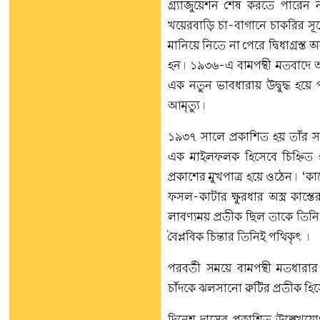
গ্র্যাজুয়েশন শেষ করতে পারেন
খয়েরবাড়ি চা-বাগানে চাকরির সূত্
মানিয়ে নিতে না পেরে দ্বিধাগ্রস্
হন। ১৯৩৬-এ বামপন্থী মতবাদে আকৃ
এক নতুন ভাবধারায় উদ্বুদ্ধ হয়
আমৃত্যু।
১৯৩৭ সালে প্রকাশিত হয় তাঁর 
এক মাইলফলক হিসেবে চিহ্নিত হয়
প্রকাশের মুখপাত্র হয়ে ওঠেন। ‘কাস
ফসল-কাটার ক্ষুরধার অস্ত্র কাস্
লাবণ্যময় প্রতীক ছিল তাকে তিন
বৈপ্লবিক চিন্তার তিনিই পথিকৃৎ ।
পরবর্তী সময়ে বামপন্থী মতধারার
চাঁদকে ঝলসানো রুটির প্রতীক হিস