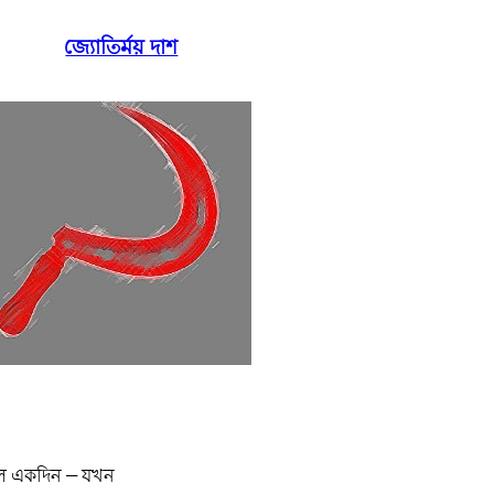
জ্যোতির্ময় দাশ
িল একদিন – যখন