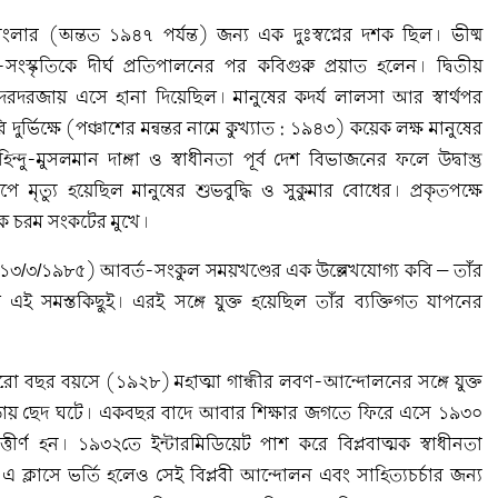
বাংলার (অন্তত ১৯৪৭ পর্যন্ত) জন্য এক দুঃস্বপ্নের দশক ছিল। ভীষ্ম
ংস্কৃতিকে দীর্ঘ প্রতিপালনের পর কবিগুরু প্রয়াত হলেন। দ্বিতীয়
রে সদরদরজায় এসে হানা দিয়েছিল। মানুষের কদর্য লালসা আর স্বার্থপর
র্ভিক্ষে (পঞ্চাশের মন্বন্তর নামে কুখ্যাত : ১৯৪৩) কয়েক লক্ষ মানুষের
ন্দু-মুসলমান দাঙ্গা ও স্বাধীনতা পূর্ব দেশ বিভাজনের ফলে উদ্বাস্তু
ে মৃত্যু হয়েছিল মানুষের শুভবুদ্ধি ও সুকুমার বোধের। প্রকৃতপক্ষে
ক চরম সংকটের মুখে।
১৩/৩/১৯৮৫) আবর্ত-সংকুল সময়খণ্ডের এক উল্লেখযোগ্য কবি – তাঁর
 এই সমস্তকিছুই। এরই সঙ্গে যুক্ত হয়েছিল তাঁর ব্যক্তিগত যাপনের
েরো বছর বয়সে (১৯২৮) মহাত্মা গান্ধীর লবণ-আন্দোলনের সঙ্গে যুক্ত
ায় ছেদ ঘটে। একবছর বাদে আবার শিক্ষার জগতে ফিরে এসে ১৯৩০
উত্তীর্ণ হন। ১৯৩২তে ইন্টারমিডিয়েট পাশ করে বিপ্লবাত্মক স্বাধীনতা
 ক্লাসে ভর্তি হলেও সেই বিপ্লবী আন্দোলন এবং সাহিত্যচর্চার জন্য