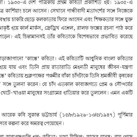
 না। ১৯৩৩-এ দেশ পত্রিকায় প্রথম কবিতা প্রকাশিত হয়। ১৯৩৫-এ
রে কার্শিয়াং চলে আসেন। সেখানে গান্ধীবাদী মতাদর্শের সঙ্গে নিজেকে
ত অবস্থায় চাকরি ছেড়ে কলকাতায় ফিরে আসেন এবং শিক্ষকতার সঙ্গে যুক্ত
ষ্ট হয়ে কার্ল মার্কস, ফ্রেড্রিখ এঙ্গেল, রালফ ফক্সের রচনা পাঠ করে
ে পড়েন। এই চিন্তামানসই তাঁর কবিতাকে বিশেষভাবে প্রভাবিত করেছে
সাড়াজাগানো ‘কাস্তে’ কবিতা। এই কবিতাটি আধুনিক বাংলা কবিতার
ে যায় এবং তিনি প্রায় রাতারাতি মেহনতী মানুষের জীবন-যন্ত্রণা
্তে’ কবিতায় শুক্লপক্ষের পঞ্চমীর বাঁকা চাঁদটাকে তিনি শ্রমজীবী কৃষকের
তের সঙ্গে তুলনা করেন। যে চাঁদ এতকাল কাব্যজগতে প্রেম ও সৌন্দর্যের
ি খেটে-খাওয়া মানুষের সংগ্রামের হাতিয়ার করে তুললেন। এমন একটি
 আরেক কবি সুকান্ত ভট্টাচার্য (১৫/৮/১৯২৬-১৩/৫/১৯৪৭) পূর্ণিমার
েবে কল্পনা করে অমরত্ব পেয়েছেন।