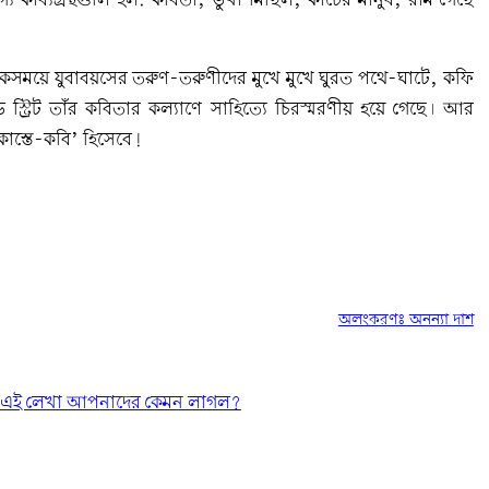
্য কাব্যগ্রন্থগুলি হল: কবিতা; ভুখা মিছিল; কাচের মানুষ; রাম গেছে
 একসময়ে যুবাবয়সের তরুণ-তরুণীদের মুখে মুখে ঘুরত পথে-ঘাটে, কফি
 স্ট্রিট তাঁর কবিতার কল্যাণে সাহিত্যে চিরস্মরণীয় হয়ে গেছে। আর
াস্তে-কবি’ হিসেবে!
অলংকরণঃ অনন্যা দাশ
এই লেখা আপনাদের কেমন লাগল?