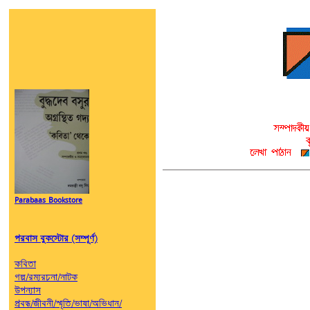
Parabaas Bookstore
পরবাস বুকস্টোর (সম্পূর্ণ)
কবিতা
গল্প/রম্যরচনা/নাটক
উপন্যাস
প্রবন্ধ/জীবনী/স্মৃতি/ভাষা/অভিধান/