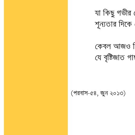
যা কিছু গভীর 
শূন্যতার দিক
কেবল আজও কিছু
যে বৃষ্টিজাত 
ইতিপূর্
(পরবাস-৫৪, জুন ২০১৩)