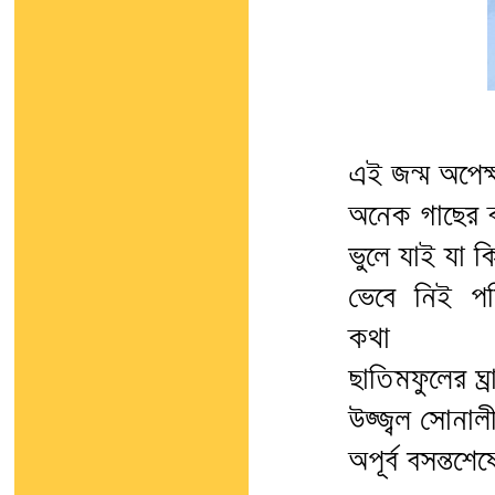
এই জন্ম অপেক
অনেক গাছের ক
ভুলে যাই যা ক
ভেবে নিই প
কথা
ছাতিমফুলের ঘ্
উজ্জ্বল সোনাল
অপূর্ব বসন্তশ