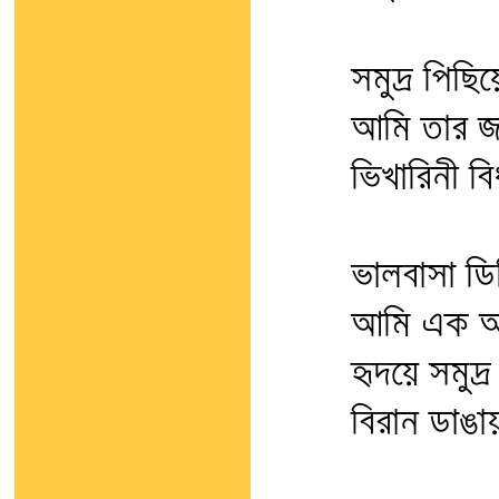
সমুদ্র পিছি
আমি তার জ
ভিখারিনী ব
ভালবাসা ড
আমি এক অ্য
হৃদয়ে সমুদ্
বিরান ডাঙা