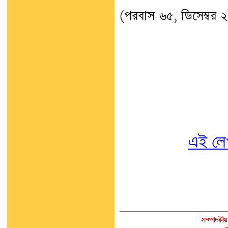
(পরবাস-৬৫, ডিসেম্বর 
এই লে