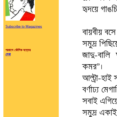
হৃদয়ে গাঙচ
Subscribe to Magazines
বায়বীয় বস
সমুদ্র পিছি
পরবাসে কৌশিক দত্তের
জাদু-বালি 
লেখা
কমর”।
আল্ট্রা-হাই
বর্ণাঢ্য মেগা
সবাই এগিয়
সমুদ্র একা