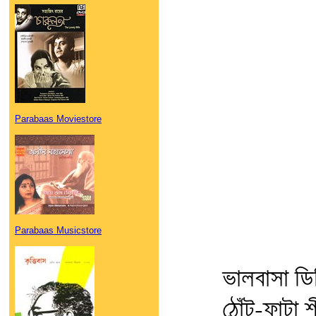
Parabaas Moviestore
Parabaas Musicstore
ভালবাসা ডি
ঠোঁট-ফাটা 