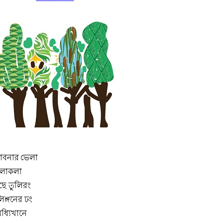
াবনার ভেলা
ছলাকলা
ছে তুলিরং
ঙ্গনের ঢং
মধ্যিখানে