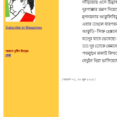
দাঁড়িয়েছে এসে উদ্ভা
দূরপাল্লার ভ্রমণ দিয়ে
মৃগনয়নার আকুলিবিক
এবার তাহলে যারপরন
Subscribe to Magazines
আকুতি-সিক্ত হেস্তনে
যতদূর যাবে ভেবেছো
তত দূর তোকে কেমনে
পরবাসে সন্দীপ মিত্রের
পথলুন্ঠন ললাট লিখ
লেখা
বেদুইন হিয়া ভাসিয়েছ
(পরবাস-৭১, ৩০ জুন ২০১৮)