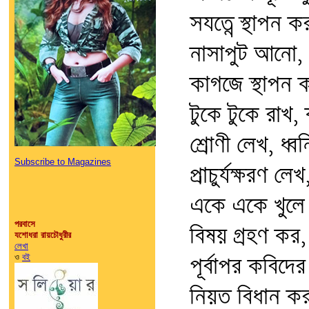
সযত্নে স্থাপন 
নাসাপুট আনো,
কাগজে স্থাপন 
টুকে টুকে রাখ
শ্রোণী লেখ, ধ্ব
Subscribe to Magazines
প্রাচুর্যক্ষরণ 
একে একে খুলে
পরবাসে
বিষয় গ্রহণ কর
যশোধরা রায়চৌধুরীর
লেখা
ও
বই
পূর্বাপর কবিদের
নিয়ত বিধান কর