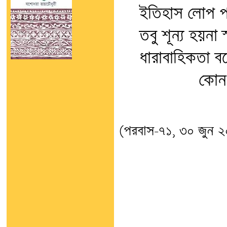
ইতিহাস লোপ পাক
তবু শূন্য হয়না 
ধারাবাহিকতা ব
কোন নদী থ
(পরবাস-৭১, ৩০ জুন 