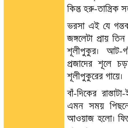
কিন্তু হরু-তান্ত্রিক 
ভরসা এই যে গন্তব
জঙ্গলেটা প্রায় তিন
শূলীপুকুর। আট-
প্রজাদের শূলে চড়
শূলীপুকুরের গায়ে।
বাঁ-দিকের রাস্ত
এমন সময় পিছন
আওয়াজ হলো। ফিরে