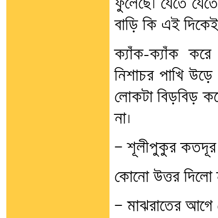
ফুলেছে। যেতে যেত
বাড়ি কি এই দিকেই
ক্যাঁক-ক্যাঁক 
নিশাচর পাখি উড়ে
লোকটা বিড়বিড় করে
না।
— শূলীপুকুর কতদূ
কোনো উত্তর দিলো 
— মাঝরাতের আগে 