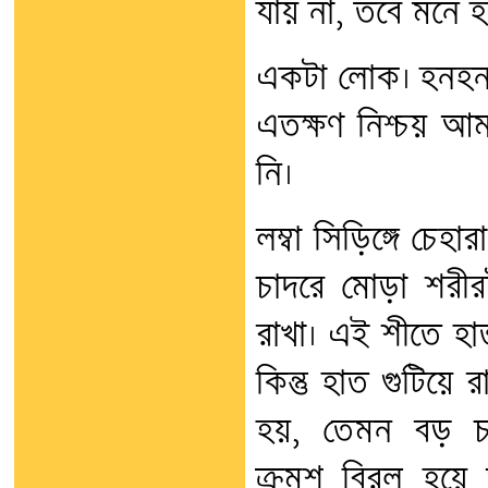
যায় না, তবে মনে
একটা লোক। হনহন 
এতক্ষণ নিশ্চয় আ
নি।
লম্বা সিড়িঙ্গে চে
চাদরে মোড়া শরীরট
রাখা। এই শীতে হাত
কিন্তু হাত গুটিয়
হয়, তেমন বড় চ
ক্রমশ বিরল হয়ে