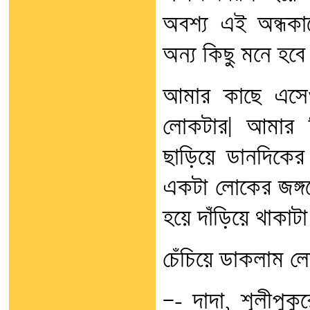
অবশ্য এই অন্ধকা
অন্য কিছু মনে হবে 
আমার কাছে এসেও 
লোকটার| আমার দ
ছাড়িয়ে ডানদিকের
একটা লোকের জঙ্গল
হয়ে দাঁড়িয়ে থাকাটা 
চেঁচিয়ে ডাকলাম ল
—- দাদা, শূলীপুক