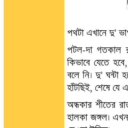
পথটা এখানে দু’ ভা
পটল-দা গতকাল র
কিভাবে যেতে হবে, ক
বলে নি। দু’ ঘন্টা 
হাঁটছিই, শেষে যে
অন্ধকার শীতের রা
হালকা জঙ্গল। এখ