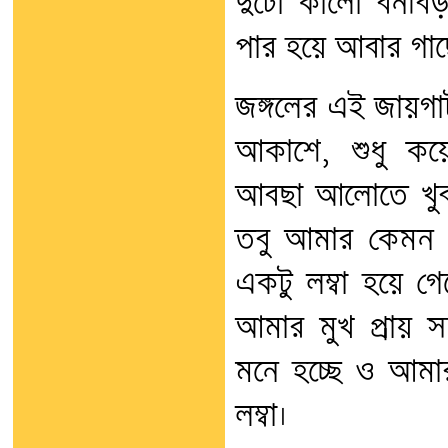
দুটো কালো বনবিড়
পার হয়ে আবার গা
জঙ্গলের এই জায়গাট
আকাশে, শুধু কয়
আবছা আলোতে খুব
তবু আমার কেমন 
একটু লম্বা হয়ে গ
আমার মুখ প্রায় 
মনে হচ্ছে ও আমার
লম্বা।