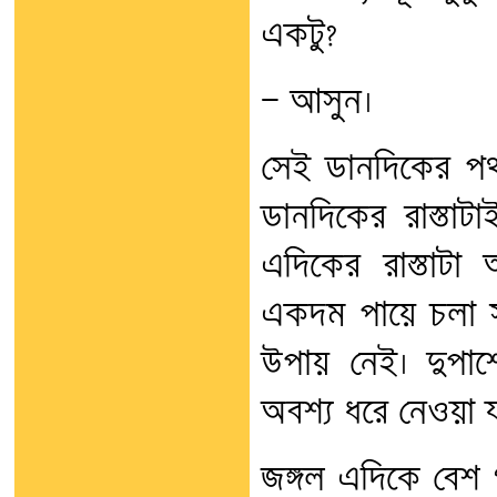
একটু?
— আসুন।
সেই ডানদিকের প
ডানদিকের রাস্তাট
এদিকের রাস্তাট
একদম পায়ে চলা স
উপায় নেই। দুপা
অবশ্য ধরে নেওয়া য
জঙ্গল এদিকে বেশ