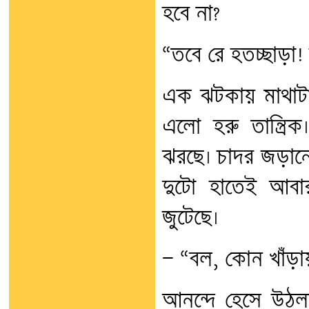
হবে না?
“তবে রে হতচ্ছাড়া! হ
এক ঝটকায় মাথাটা
এলো হরু তান্ত্রিক
ঝরছে। চাদর জড়ানো
দুটো হাতেই আবার
জুটেছে।
— “বল, কোন খাঁড়া
আনন্দে হেসে উঠলাম