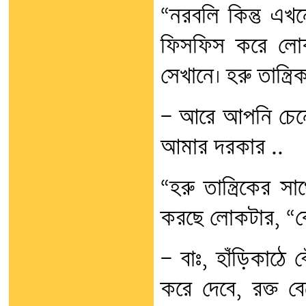
“নরবলি কিন্তু এখ
ফিসফিস করে লোকট
সেখানে। হরু তান্ত্রি
— আরে আপনি চেনেন
আমার দরকার ..
“হরু তান্ত্রিকের 
করছে লোকটার, “ক
— বাঃ, হাঁড়িকাঠে
করে দেবে, রক্ত 