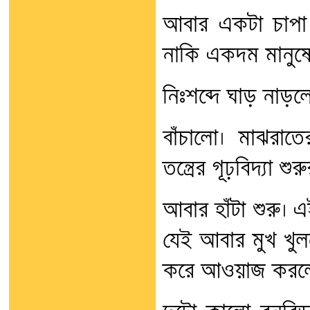
আবার একটা চাপা 
নাকি একদম মানুষে
নিঃশব্দে ঘাড় নাড়
বাঁচালো। মাঝরাত
তন্ত্রের গূঢ়বিদ্যা
আবার হাঁটা শুরু। এ
যেই আবার মুখ খুলত
করে আওয়াজ করল