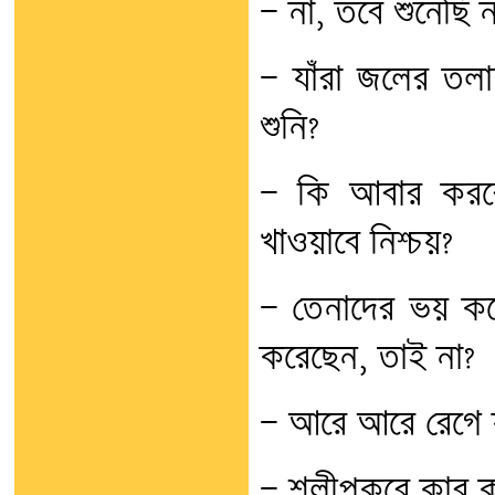
— না, তবে শুনেছি না
— যাঁরা জলের তল
শুনি?
— কি আবার করবো
খাওয়াবে নিশ্চয়?
— তেনাদের ভয় কর
করেছেন, তাই না?
— আরে আরে রেগে য
— শূলীপুকুরে কার