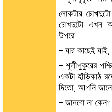
লোকটার চোখদুটো 
চোখদুটো এখন আম
উপরে।
— যার কাছেই যাই
— শূলীপুকুরের পশ্
একটা হাঁড়িকাঠ রয়
দিতো, আপনি জানে
— জানবো না কেন?