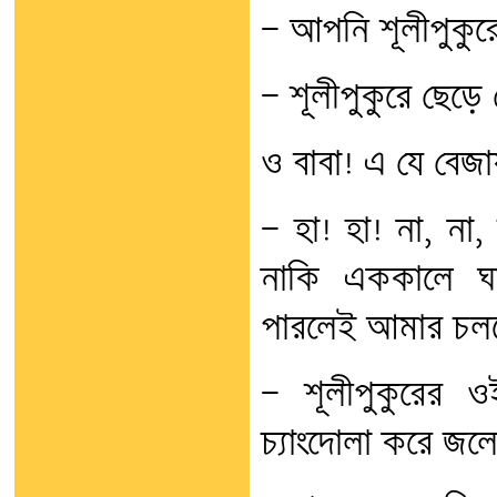
— আপনি শূলীপুকুর
— শূলীপুকুরে ছেড়
ও বাবা! এ যে বেজ
— হা! হা! না, না
নাকি এককালে ঘ
পারলেই আমার চলব
— শূলীপুকুরের
চ্যাংদোলা করে জলে