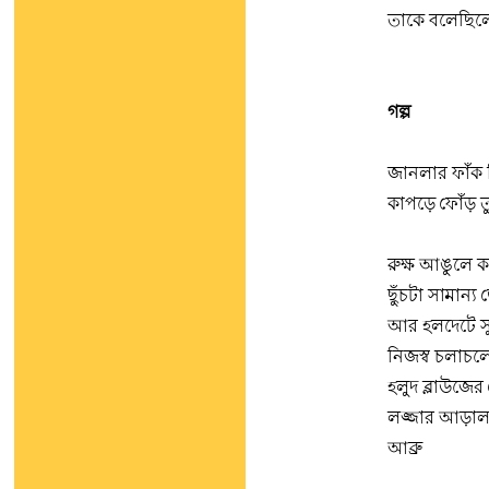
তাকে বলেছি
গল্প
জানলার ফাঁক দ
কাপড়ে ফোঁড় 
রুক্ষ আঙুলে 
ছুঁচটা সামান
আর হলদেটে 
নিজস্ব চলাচল
হলুদ ব্লাউজে
লজ্জার আড়া
আব্রু