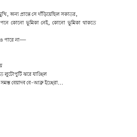
খি, অন্য প্রান্তে সে দাঁড়িয়েছিল সকাতর,
াপনে কোনো ভূমিকা নেই, কোনো ভূমিকা থাকতে
েও পারে না—
য়
ত লুটোপুটি ঝরে যাচ্ছিল
সমস্ত বেয়াদব বে-আব্রু ইচ্ছেরা...