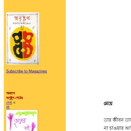
Subscribe to Magazines
পরবাসে
অনুষ্টুপ শেঠের
লেখা
ও
মেয়ে
বই
তার জীবন তাক
না চাওয়ার আ