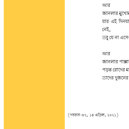
আর
জানলার মুখোমু
যার এই দিনয
নেই,
তবু যে না এস
আর
জানলার পাল্লা
পড়ন্ত রোদের ম
তাদের দুজনের 
(পরবাস-৮২, ১৪ এপ্রিল, ২০২১)