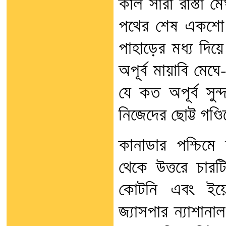
কাল সারা রাস্তা ম
পথের শেষ একশো ক
পাহাড়ের মধ্য দিয়
অপূর্ব মায়াবি মেঘে-
যে কত অপূর্ব সুন
নিজেদের ছোট্ট গণ্
কানাডার পশ্চিমে 
থেকে উত্তরে চারটি
কোটনি এবং ইয়
জ্যাসপার ন্যাশানা