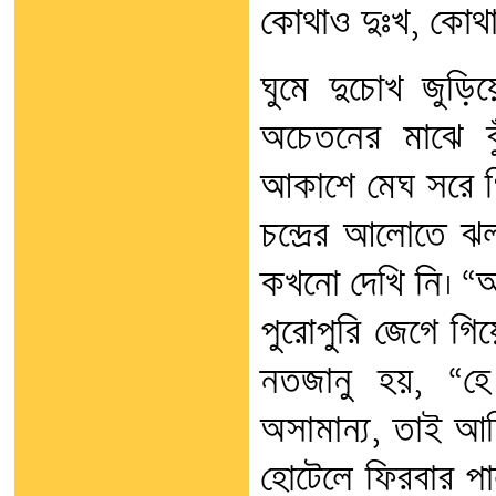
কোথাও দুঃখ, কোথাও
ঘুমে দুচোখ জুড়ি
অচেতনের মাঝে ব
আকাশে মেঘ সরে গিয়
চন্দ্রের আলোতে 
কখনো দেখি নি। “
পুরোপুরি জেগে গিয়
নতজানু হয়, “হে 
অসামান্য, তাই আম
হোটেলে ফিরবার প