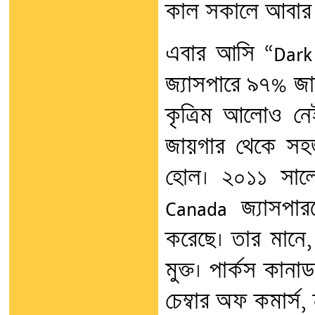
কাল সকালে আবার লম
এবার আসি “Dark S
জ্যাসপারে ৯৭% জা
কৃত্রিম আলোও নে
জায়গার থেকে সহজ
হোল। ২০১১ সালে 
Canada জ্যাসপা
করেছে। তার মানে
মুক্ত। পার্কস কানা
চেম্বার অফ কমার্স,