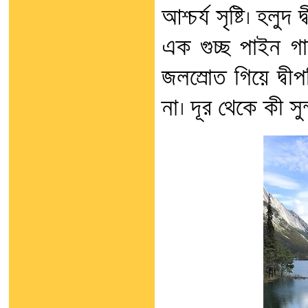
আশ্চর্য সৃষ্টি। হল
এক গুচ্ছ পাইন গা
জলস্রোত গিয়ে দ্বীপ
না। দূর থেকে কী সু