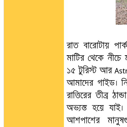
রাত বারোটায় পার
মাটির থেকে নীচে 
১৫ টুরিস্ট আর Ast
আমাদের গাইড। নি
রাত্তিরের তীব্র ঠা
অভ্যস্ত হয়ে যা
আশপাশের মানুষগ