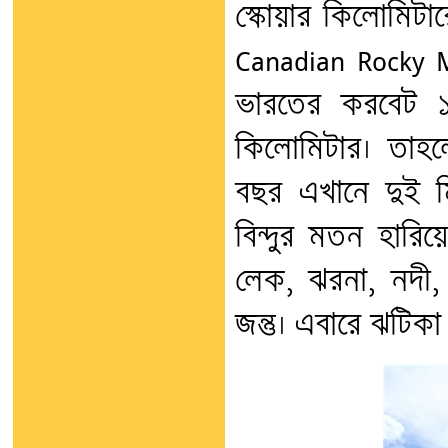
স্কোয়ার কিলোমিটার
Canadian Rocky M
ভারতের করবেট 
কিলোমিটার। তাহলে
বছর এখানে দুই মি
বিন্দুর মতন হারিয়
লেক, ঝরনা, নদী, জ
জন্তু। এবারে ঝটিক