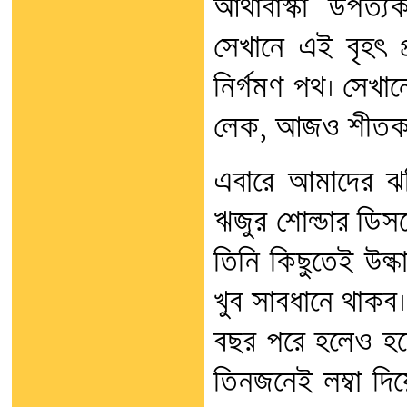
আথাবাস্কা উপত্
সেখানে এই বৃহৎ প্র
নির্গমণ পথ। সেখান
লেক, আজও শীতকা
এবারে আমাদের ঝ
ঋজুর শোল্ডার ডিসল
তিনি কিছুতেই উল্ক
খুব সাবধানে থাকব। 
বছর পরে হলেও হত
তিনজনেই লম্বা দি