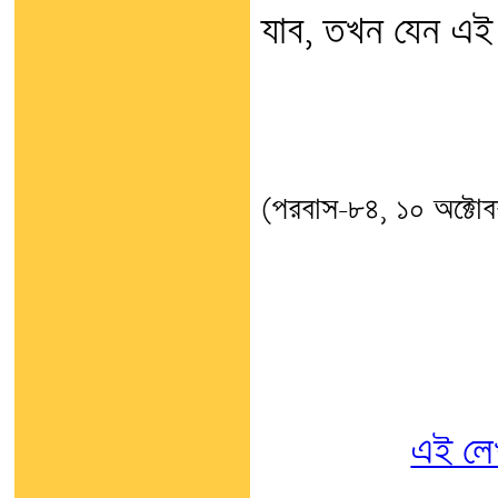
যাব, তখন যেন এই ক
(পরবাস-৮৪, ১০ অক্টো
এই লে