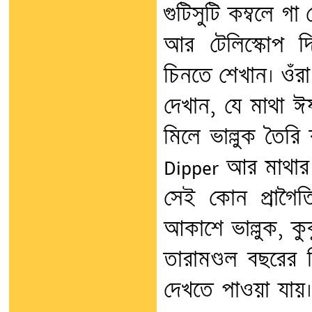
গুটিসুটি কম্বলে গা
আর টেলিস্কোপ দিয়
চিনতে শেখান। ওঁরা
দেখান, যে মাথা ঈষৎ
মিলে ভাল্লুক তৈরি
Dipper আর মাথার
সেই কোন প্রাগৈত
আকাশে ভাল্লুক, কু
তারামণ্ডল বছরের
দেখতে পাওয়া যায়।