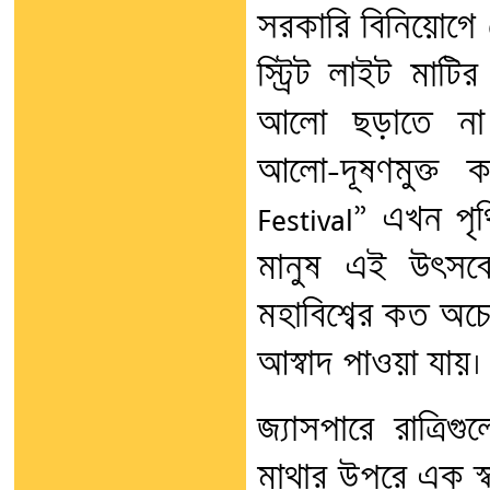
সরকারি বিনিয়োগে
স্ট্রিট লাইট মাট
আলো ছড়াতে না 
আলো-দূষণমুক্ত 
Festival” এখন পৃথ
মানুষ এই উৎসব
মহাবিশ্বের কত অচ
আস্বাদ পাওয়া যায়।
জ্যাসপারে রাত্রি
মাথার উপরে এক স