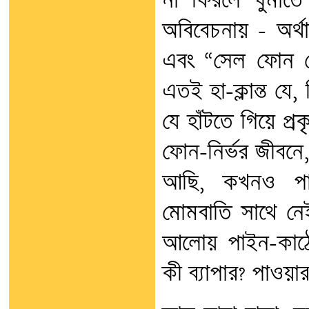
না ফিরলে ঘুমাত
অবিবেচনায় – অর্থ
এবং “সেল ফোন ফে
এতই হা-ক্লান্ত য
যে হাঁটতে গিয়ে প্র
ফোন-নির্ভর জীবনে
আছি, কখনও পাও
মোমবাতি সাথে নেই।
আলোয় পাইন-কাঠে
কী ব্যাপার? পাওয়ার