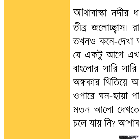
আ
থাবাস্কা নদীর 
তীব্র জলোচ্ছ্বাস। 
তখনও কনে-দেখা আ
যে একটু আগে এখান
বাংলোর সারি সার
অন্ধকার থিতিয়ে 
ওপারে ঘন-ছায়া পাই
মতন আলো দেখতে প
চলে যায় নি? আশাক