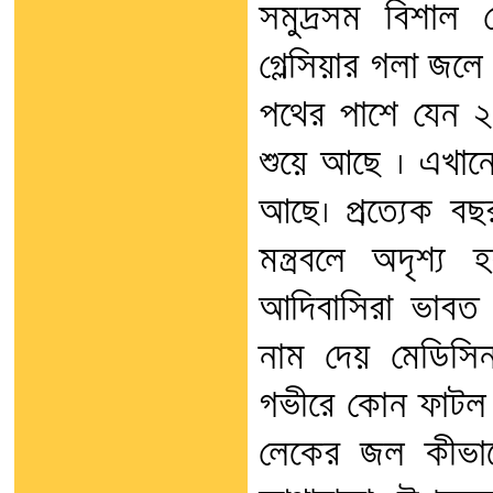
সমুদ্রসম বিশাল ল
গ্লেসিয়ার গলা জলে
পথের পাশে যেন ২০
শুয়ে আছে । এখানে
আছে। প্রত্যেক 
মন্ত্রবলে অদৃশ্
আদিবাসিরা ভাবত
নাম দেয় মেডিসি
গভীরে কোন ফাটল খ
লেকের জল কীভাব