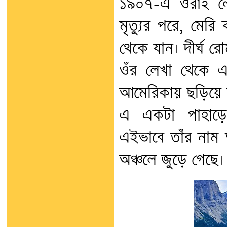
১৯০৭-এ ওঁরাই লে
মৃত্যুর পরে, মের
থেকে যান। দীর্ঘ র
ওঁর লেখা থেকে এখা
আমেরিকায় ছড়িয়ে য
এ একটা পাহাড়ে
এইভাবে তাঁর নাম 
অঞ্চলে জুড়ে গেছে।