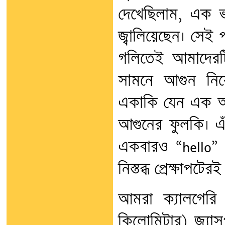
দেখেছিলাম, এক ভ
জ্বালিয়েছেন। সেই প
গলিতেই আমাদেরট
সামনে আগুন নিয়ে 
একাকি যেন এক আদ
আগুনের ফুলকি। এ
একবারও “hello”
নিস্তব্ধ প্রেক্ষাপটে
আমরা ক্যালগেরি
কিলোমিটার) জ্যাস