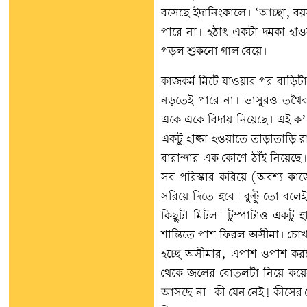
বসেছে ইদানিংকালে। ‘আচ্ছা, ব
পারে না। হঠাৎ একটা দমকা হাও
পড়ল শুকনো গাল বেয়ে।
কাজকর্ম মিটে যাওয়ার পর বাড়ি
নড়তেই পারে না। ভাসুরও তথৈ
একে একে বিদায় নিয়েছে। এই ক’
একটু হাল্কা হওয়াতে তাড়াতাড়ি 
বারান্দার এক কোণে ঠাঁই নিয়ে
সব পরিস্কার করিয়ে (অবশ্য কা
সরিয়ে দিতে হবে। বুল্টু তো বল
কিছুটা মিটল। টুম্পাটাও একট
শান্তিতে পাশ ফিরল অসীমা। চো
হচ্ছে অসীমার, এপাশ ওপাশ করছ
থেকে জলের বোতলটা নিয়ে কয়ে
আসছে না। কী যেন নেই! কীসের 