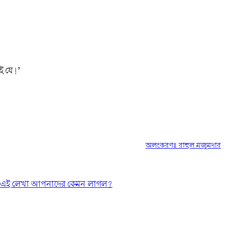
েই যে!’
অলংকরণঃ রাহুল মজুমদার
এই লেখা আপনাদের কেমন লাগল?