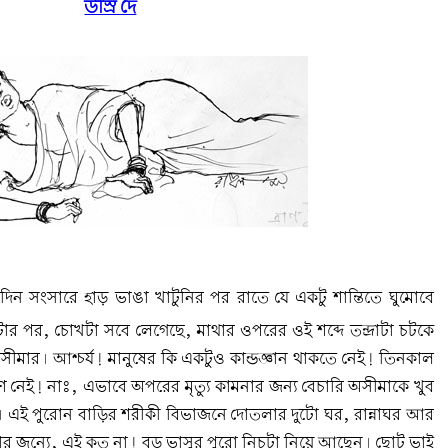
উস্রি দে
িন সংসারে হাড় ভাঙা খাটুনির পর রাতে যে একটু শান্তিতে ঘুমোবে
ার পর, চোখটা সবে লেগেছে, মাথার ওপরের ওই শব্দে তন্দ্রাটা চটকে
মার। আশ্চর্য! মানুষের কি একটুও কান্ডজ্ঞান থাকতে নেই! তিনকাল
 নেই! নাঃ, এভাবে অপরের মৃত্যু কামনার জন্য বেচারি অসীমাকে খুব
। এই পুরোন বাড়ির শরীকী বিভাজনে দোতলার দুটো ঘর, রান্নাঘর আর
াকার জন্যে, এই কত না! বড় ভাসুর পুরো নিচটা নিয়ে আছেন। ছোট ভাই