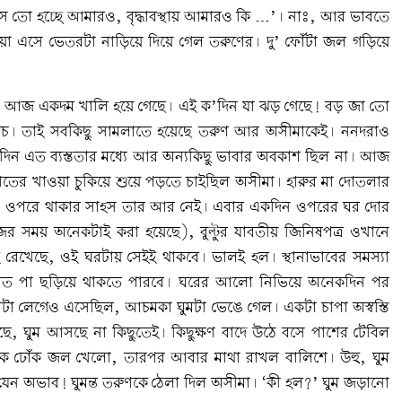
য়স তো হচ্ছে আমারও, বৃদ্ধাবস্থায় আমারও কি …’। নাঃ, আর ভাবতে
য়া এসে ভেতরটা নাড়িয়ে দিয়ে গেল তরুণের। দু’ ফোঁটা জল গড়িয়ে
টা আজ একদম খালি হয়ে গেছে। এই ক’দিন যা ঝড় গেছে! বড় জা তো
বচ। তাই সবকিছু সামলাতে হয়েছে তরুণ আর অসীমাকেই। ননদরাও
দিন এত ব্যস্ততার মধ্যে আর অন্যকিছু ভাবার অবকাশ ছিল না। আজ
রাতের খাওয়া চুকিয়ে শুয়ে পড়তে চাইছিল অসীমা। হারুর মা দোতলার
ছে। ওপরে থাকার সাহস তার আর নেই। এবার একদিন ওপরের ঘর দোর
জের সময় অনেকটাই করা হয়েছে), বুল্টুর যাবতীয় জিনিষপত্র ওখানে
েই রেখেছে, ওই ঘরটায় সেইই থাকবে। ভালই হল। স্থানাভাবের সমস্যা
ু হাত পা ছড়িয়ে থাকতে পারবে। ঘরের আলো নিভিয়ে অনেকদিন পর
খটা লেগেও এসেছিল, আচমকা ঘুমটা ভেঙে গেল। একটা চাপা অস্বস্তি
ে, ঘুম আসছে না কিছুতেই। কিছুক্ষণ বাদে উঠে বসে পাশের টেবিল
ক ঢোঁক জল খেলো, তারপর আবার মাথা রাখল বালিশে। উহু, ঘুম
যেন অভাব! ঘুমন্ত তরুণকে ঠেলা দিল অসীমা। ‘কী হল?’ ঘুম জড়ানো