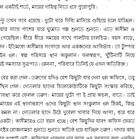
একটাই শর্তে, মায়ের দায়িত্ব নিতে হবে পুরোপুরি।
টু তখন সবে হয়েছে। দুটো ঘরে দিব্যি মানিয়ে গুছিয়ে চলে যাচ্ছিল।
 ঠাম্মার সাথে পাশের ঘরে ঘুমোত গল্প শুনতে শুনতে। এতে অসীমা ও
পেয়েছিল। ধীরে ধীরে সময়ের সাথে পালটায় চালচিত্র। বয়স বাড়ে,
ধা হলেন। ইতিমধ্যে অসীমার সংসারে আর একজনের আবির্ভাব। তা টুম্পার
 হল। স্বল্প পরিসরে স্থান অকুলান। ফলস্বরূপ, খুঁটিনাটি নিয়ে
নিয়েই সমস্যার সূত্রপাত। কেননা, পরিবারে তিনিই যে এখন অতিরিক্ত!
বের করা গেল। তরুণের যদিও বেশ কিছুটা ধার দেনা হল অফিসে, তবু
ঁছন গেল। দোতলার ছাদের চিলেকোঠাটিকে কিছুটা সংস্কার করিয়ে,
যবস্থা করে ফেলল তরুণ। মায়ের দুটো পা ই প্রায় অচল, বাতে। তাই
ের এই স্থানান্তরণে ওদের কিছুটা স্থান সংকুলান হল ঠিকই, কিন্তু
 কমল না। দোতলার ছাদে উঠে দুবেলা খাবার দিয়ে আসা, ধরে ধরে
 একটা! অসীমারও তো বয়স হচ্ছে! বেশ কিছুদিন যাবৎ অফিস ফেরত
 কষ্টের রোজনামচা শুনতে শুনতে অতিষ্ঠ হয়ে যাচ্ছিল তরুণ। দাদার কাছ
ার আশাই নেই। অফিসের হালদার দার কাছে ওর সমস্যার কথা একদিন