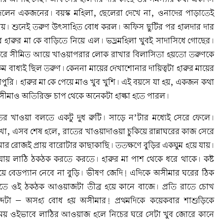
িলেন একজনের। বয়স্ক মহিলা, ছেলেরা দেখে না, ওনাদের পাড়াতেই
টায়। শুনেই তরুণ উৎসাহিত বোধ করল। অফিস ছুটির পর হালদার দার
 হারুর মা কে বাড়িতে নিয়ে এল। ভদ্রমহিলা খুবই সাদাসিধে গোছের।
ারে সীমিত আয়ে খাওয়াপরার লোক রাখার বিলাসিতা হয়তো তরুণকে
 বাধ্যই ছিল তরুণ। কেননা মায়ের দেখাশোনার দায়িত্বটা হারুর মায়ের
পুরি। হারুর মা কে পেয়ে মাও খুব খুশি। এই বয়সে যা হয়, একজন কথা
মাও অতিরিক্ত চাপ থেকে অনেকটা হাল্কা হতে পারল।
তের খাওয়া বলতে একটু দুধ রুটি। সাড়ে ন’টার মধ্যেই সেরে ফেলে।
খা, এসব শেষ হলে, রাতের খাওয়াদাওয়া চুকিয়ে রান্নাঘরের কাজ সেরে
র রোজই প্রায় বারোটার কাছাকাছি। ততক্ষণে বুড়ির একঘুম হয়ে যায়।
 যায় লাঠি ঠকঠক করতে করতে। হারুর মা পাশ থেকে ধরে থাকে। কষ্ট
য়ে বেডপ্যান নেবে না বুড়ি। ভীষণ জেদি! এদিকে অসীমার ঘরের ঠিক
ে ওই ঠকঠক আওয়াজটা তীব্র হয়ে কানে বাজে। প্রতি রাতে চোখ
্দটা – অসহ্য বোধ হয় অসীমার! প্রথমদিকে কয়েকবার শাশুড়িকে
সময় ওইভাবে লাঠির আওয়াজ হলে নিচের ঘরে সেটা খুব জোরে কানে