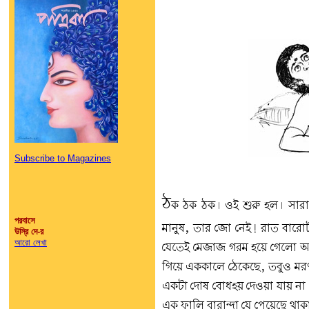
Subscribe to Magazines
ঠ
ক ঠক ঠক। ওই শুরু হল। সারাদ
পরবাসে
মানুষ, তার জো নেই! রাত বারোট
উস্রি দে-র
আরো লেখা
যেতেই মেজাজ গরম হয়ে গেলো অসী
গিয়ে এককালে ঠেকেছে, তবুও মরণ
একটা দোষ বোধহয় দেওয়া যায় না
এক ফালি বারান্দা যে পেয়েছে থ