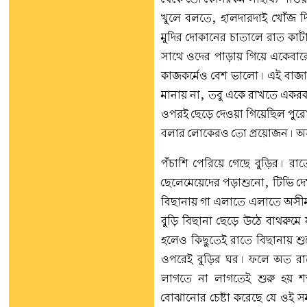
খুলে বলতে, হালদারদাই খোঁজ দ
মুদির দোকানের চাতালে রাত কা
সাথে ওদের পাড়ায় গিয়ে একেবারে
কাজকর্মেও বেশ ভালো। এই বাজ
মানায় না, তবু একে রাখতে একরকম
ওপরই ছেড়ে দেওয়া গিয়েছিল পুরো
বলার লোকেরও তো প্রয়োজন। অসী
পঁচাশি পেরিয়ে গেছে বুড়ির। রা
ছেলেমেয়েদের পড়াশুনো, টিভি দে
বিছানায় গা এলাতে এলাতে অসীমা
বুড়ি বিছানা ছেড়ে উঠে বাথরুমে
হলেও কিছুতেই রাতে বিছানায় শু
ওপরেই বুড়ির ঘর। ফলে অত রাত
লাগতে না লাগতেই শুরু হয় শব
বোঝানোর চেষ্টা করেছে যে ওই 