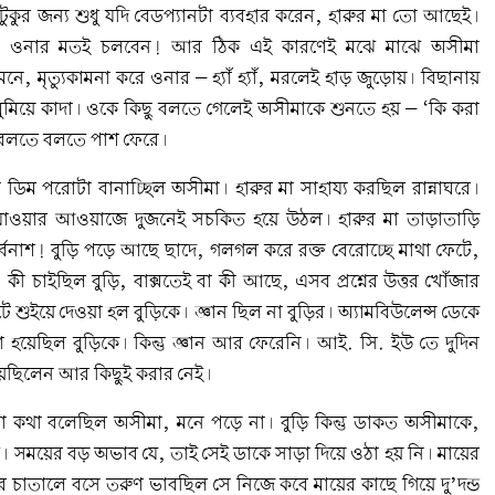
কুর জন্য শুধু যদি বেডপ্যানটা ব্যবহার করেন, হারুর মা তো আছেই।
উনি ওনার মতই চলবেন! আর ঠিক এই কারণেই মঝে মাঝে অসীমা
, মৃত্যুকামনা করে ওনার – হ্যাঁ হ্যাঁ, মরলেই হাড় জুড়োয়। বিছানায়
যি ঘুমিয়ে কাদা। ওকে কিছু বলতে গেলেই অসীমাকে শুনতে হয় – ‘কি করা
 বলতে বলতে পাশ ফেরে।
য ডিম পরোটা বানাচ্ছিল অসীমা। হারুর মা সাহায্য করছিল রান্নাঘরে।
 যাওয়ার আওয়াজে দুজনেই সচকিত হয়ে উঠল। হারুর মা তাড়াতাড়ি
্বনাশ! বুড়ি পড়ে আছে ছাদে, গলগল করে রক্ত বেরোচ্ছে মাথা ফেটে,
কী চাইছিল বুড়ি, বাক্সতেই বা কী আছে, এসব প্রশ্নের উত্তর খোঁজার
 শুইয়ে দেওয়া হল বুড়িকে। জ্ঞান ছিল না বুড়ির। অ্যামবিউলেন্স ডেকে
হয়েছিল বুড়িকে। কিন্তু জ্ঞান আর ফেরেনি। আই. সি. ইউ তে দুদিন
িয়েছিলেন আর কিছুই করার নেই।
ুটো কথা বলেছিল অসীমা, মনে পড়ে না। বুড়ি কিন্তু ডাকত অসীমাকে,
। সময়ের বড় অভাব যে, তাই সেই ডাকে সাড়া দিয়ে ওঠা হয় নি। মায়ের
রে চাতালে বসে তরুণ ভাবছিল সে নিজে কবে মায়ের কাছে গিয়ে দু’দন্ড