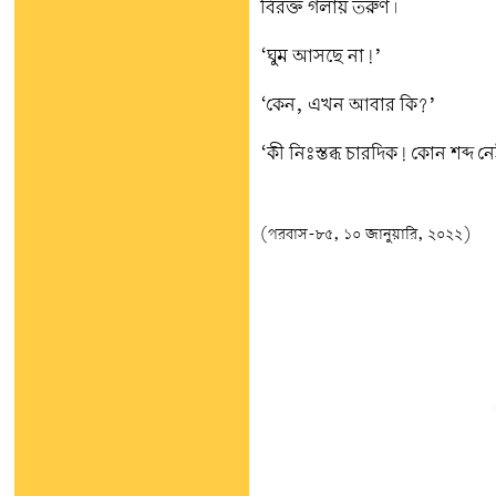
বিরক্ত গলায় তরুণ।
‘ঘুম আসছে না!’
‘কেন, এখন আবার কি?’
‘কী নিঃস্তব্ধ চারদিক! কোন শব্দ ন
(পরবাস-৮৫, ১০ জানুয়ারি, ২০২২)