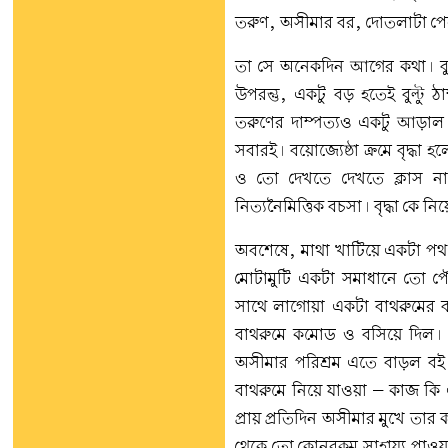
তরুণ, অসীমার বর, দোতলাটা পেল 
তা সে অনেকদিন আগের কথা। বুল্
উপরন্তু, একটু বড় হতেই বুল্টু
তরুণের দাম্পত্যও একটু আড়াল 
সবারই। বয়োজ্যেষ্ঠা ক্রমে বৃদ্
ও তো দেখতে দেখতে ক্লাস নাইন
নিত্যনৈমিত্তিক বচসা। বৃদ্ধা কে 
অবশেষে, মাথা খাটিয়ে একটা পথ 
মোটামুটি একটা সমাধানে তো পৌ
সাথে লাগোয়া একটা বাথরুমের ব্
বাথরুমে কমোড ও বসিয়ে দিল। মায়
অসীমার পরিশ্রম এতে বাড়ল বই
বাথরুমে নিয়ে যাওয়া – কাজ কি
প্রায় প্রতিদিন অসীমার মুখে তার
থেকে তো কোনরকম সাহায্য পাওয়