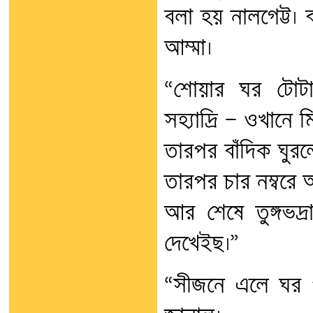
বলা হয় নালগেট্ট। বা
আম্মা।
“শোয়ার ঘর টোটা
সহ্যাদ্রি — ওখানে 
তারপর বাঁদিক ঘুর
তারপর চার নম্বরে 
আর শেষে তুঙ্গভদ
দেখেইছ।”
“সীজনে এলে ঘর প