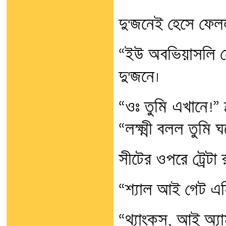
দু'জনেই হেসে ফেল
“ইউ অবভিয়াসলি ন
দু'জনে।
“ওঃ তুমি এখানে!” শ্
“লক্ষ্মী বলল তুমি
সীটের ওপরে ট্রেটা র
“শ্যাল আই গেট এন
“থ্যাংকস, আই অ্য