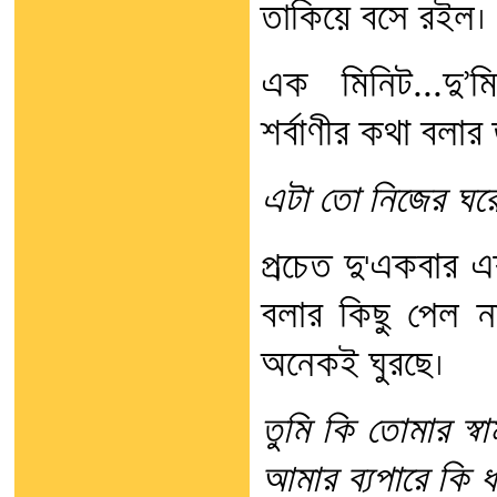
তাকিয়ে বসে রইল।
এক মিনিট...দু’
শর্বাণীর কথা বলা
এটা তো নিজের ঘর
প্রচেত দু'একবার এ
বলার কিছু পেল ন
অনেকই ঘুরছে।
তুমি কি তোমার স্বাম
আমার ব্যপারে কি ধ