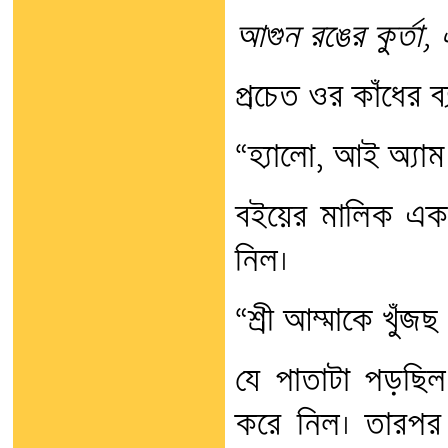
আগুন রঙের কুর্তা,
প্রচেত ওর কাঁধের 
“হ্যালো, আই অ্যাম
বইয়ের মালিক একব
নিল।
“শ্রী আম্মাকে খুঁজ
যে পাতাটা পড়ছিল
করে নিল। তারপর 