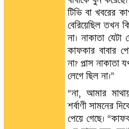
বাবাকে খুন করেছে।
টিভি বা খবরের ক
বেরিয়েছিল তখন কি
না। নাকাতা যেটা 
কাফকার বাবার প
না? প্লাস নাকাতা
লেগে ছিল না।”
“না, আমার মাথা
শর্বাণী সামনের দ
পেয়ে গেছে। “কাফ