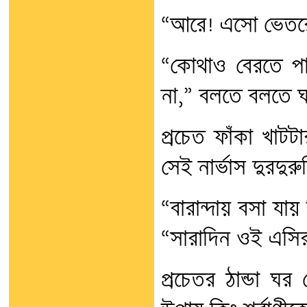
“আরে! এসো ভেতর
“কোথাও বেরতে প
না,” বলতে বলতে ঘর
প্রচেত ফাঁকা খাট
সেই নার্ভাস দুরদুর
“বারান্দায় বসা যায়
“সারাদিন ওই এসি
প্রচেতর ঠান্ডা ঘর