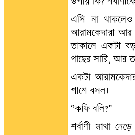
উপায় কি? শর্বাণীক
এসি না থাকলেও বা
আরামকেদারা আর 
তাকালে একটা বড়
গাছের সারি, আর তা
একটা আরামকেদারায়
পাশে বসল।
“কফি বলি?”
শর্বাণী মাথা নেড়