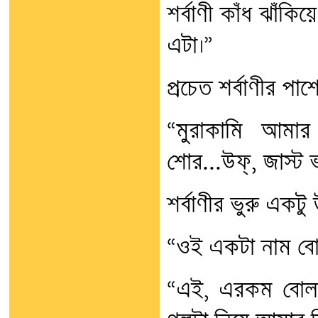
শর্বাণী কাঁধ ঝাঁক
এটা।”
প্রচেত শর্বাণীর প
“মুরাকামি আমা
শোর...উফ্, জাস্ট ভ
শর্বাণীর ভুরু একটু
“ওই একটা নাম বো
“এই, এরকম বোল 