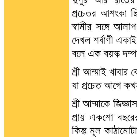
দুপুর আর রাতের
প্রচেতর আশংকা ছি
স্বামীর সঙ্গে আল
দেখল শর্বাণী একাই
বলে এক বয়স্ক দম্
শ্রী আম্মাই খাবার
যা প্রচেত আগে কখ
শ্রী আম্মাকে জিজ্ঞ
প্রায় একশো বছরে
কিন্তু মূল কাঠাম