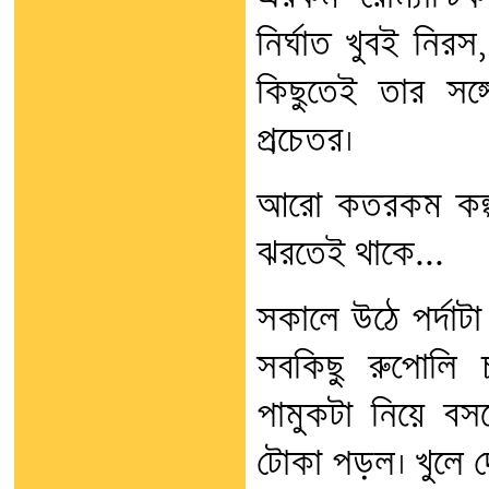
নির্ঘাত খুবই নির
কিছুতেই তার সঙ্
প্রচেতর।
আরো কতরকম কল্পন
ঝরতেই থাকে...
সকালে উঠে পর্দাট
সবকিছু রুপোলি চ
পামুকটা নিয়ে ব
টোকা পড়ল। খুলে দে