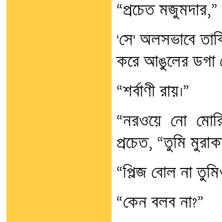
“প্রচেত মজুমদার,”
'সে' অলসভাবে তাক
করে আঙুলের ডগা ছ
“শর্বাণী রায়।”
“নরওয়ে নো মোরি
প্রচেত, “তুমি মুর
“প্লিজ বোল না তুম
“কেন বলব না?”