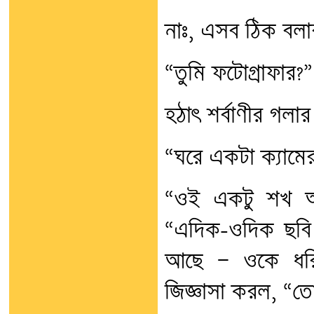
নাঃ, এসব ঠিক বলা
“তুমি ফটোগ্রাফার?”
হঠাৎ শর্বাণীর গল
“ঘরে একটা ক্যামে
“ওই একটু শখ আছ
“এদিক-ওদিক ছবি 
আছে — ওকে ধরি 
জিজ্ঞাসা করল, “তো