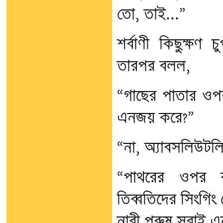
তো, তাই...”
শর্বাণী কিছুক্ষ
তারপর বলল,
“গাছের পাতার ওপর
এনজয় করে?”
“না, অ্যাবসলিউটল
“পাথরের ওপর ঝর
তিব্বতিদের সিংগিং
নারী পুরুষ সবাই 