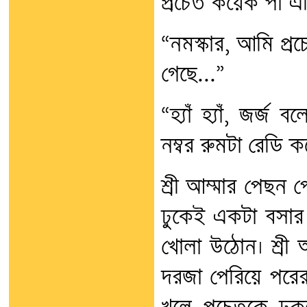
প্রচেত কয়েক পা এ
“নমস্কার, আমি প্
গেছে...”
“হ্যাঁ হ্যাঁ, জর্
নম্বর রুমটা রেডি ক
শ্রী আম্মার পেছন প
ঢুকেই একটা বসার
খোলা উঠোন। শ্রী আ
দরজা পেরিয়ে পরের