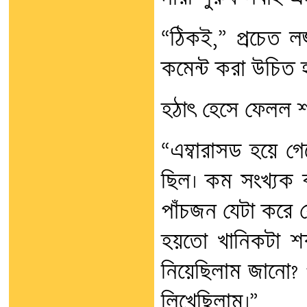
“ঠিকই,” প্রচেত 
কমেন্ট করা উচিত 
হঠাৎ হেসে ফেলল শর
“এম্বারাসড হয়ে গে
ছিল। কম সংখ্যক ব
পাঁচজন যেটা করে 
হয়তো খানিকটা শক্ 
নিয়েছিলাম জানো? প
লিখেছিলাম।”