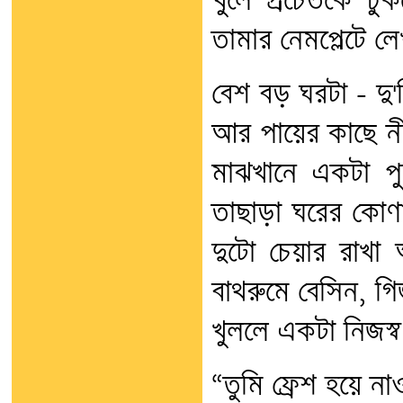
খুলে প্রচেতকে ঢ
তামার নেমপ্লেটে ল
বেশ বড় ঘরটা - দু'
আর পায়ের কাছে নীল
মাঝখানে একটা পু
তাছাড়া ঘরের কোণ
দুটো চেয়ার রাখা 
বাথরুমে বেসিন, 
খুললে একটা নিজস্ব ব
“তুমি ফ্রেশ হয়ে ন