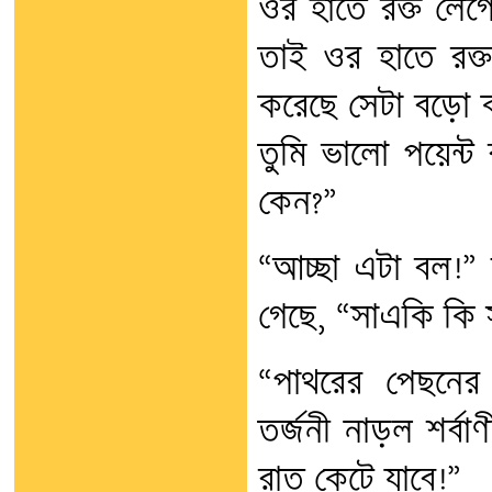
ওর হাতে রক্ত লেগ
তাই ওর হাতে রক্ত
করেছে সেটা বড়ো ক
তুমি ভালো পয়েন্ট
কেন?”
“আচ্ছা এটা বল!”
গেছে, “সাএকি কি 
“পাথরের পেছনের
তর্জনী নাড়ল শর্বা
রাত কেটে যাবে!”