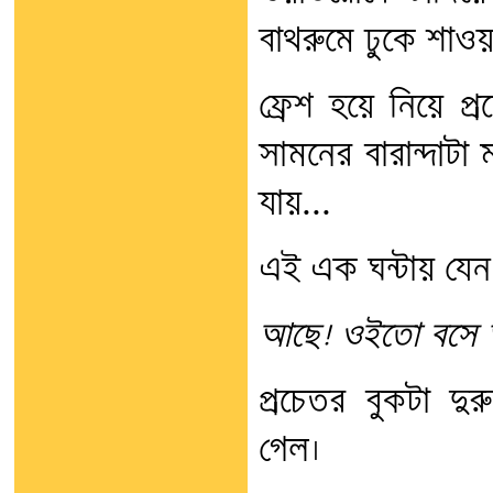
বাথরুমে ঢুকে শাওয়
ফ্রেশ হয়ে নিয়ে প
সামনের বারান্দাট
যায়...
এই এক ঘন্টায় যেন
আছে! ওইতো বসে 
প্রচেতর বুকটা দ
গেল।