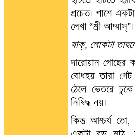
হাঁটতে হাঁটতে হঠ
প্রচেত। পাশে একট
লেখা “শ্রী আম্মাস্”।
যাক্, লোকটা তাহল
দারোয়ান গোছের কাউ
বোধহয় তারা গেট 
ঠেলে ভেতরে ঢুকে
নিষিদ্ধ নয়।
কিন্তু আশ্চর্য তো
একটা বড় মাঠ, 