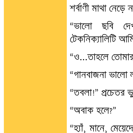
শর্বাণী মাথা নেড়ে 
“ভালো ছবি দেখ
টেকনিক্যালিটি আমি
“ও...তাহলে তোমার
“গানবাজনা ভালো 
“তবলা!” প্রচেতর 
“অবাক হলে?”
“হ্যাঁ, মানে, মেয়ে