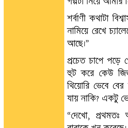
গল্পটা নিয়ে আমা
শর্বাণী কথাটা বিশ
নামিয়ে রেখে চ্যালে
আছে।”
প্রচেত চাপে পড়ে গ
হুট করে কেউ জি
থিয়োরি ভেবে বে
যায় নাকি? একটু ভে
“দেখো, প্রথমতঃ