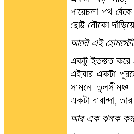
পায়েচলা পথ বেঁকে
ছোট্ট নৌকো দাঁড়িয়
আদৌ এই হোমস্টেট
একটু ইতস্তত করে 
এইবার একটা পুরন
সামনে তুলসীমঞ্চ
একটা বারান্দা, তার
আর এক ঝলক কমল