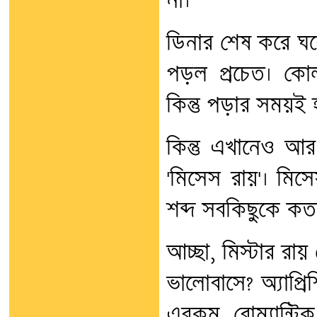
না।”
ডিনার শেষ করে ঘরে 
পড়ল প্রচেত। কোল
কিন্তু পড়ার সময়ই 
কিন্তু এখানেও আ
'মিসেস রায়'। মিস
শব্দ সবকিছুকে কত
আচ্ছা, মিস্টার রা
ভালোবাসে? অ্যাপ্র
এরকম রোম্যান্টি