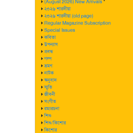
(August 2026) New Arrivals
*
২০২৬ শারদীয়া
২০২৬ শারদীয়া (old page)
Regular Magazine Subscription
Special Issues
কবিতা
উপন্যাস
প্রবন্ধ
গল্প
ভ্রমণ
নাটক
অনুবাদ
স্মৃতি
জীবনী
সংগীত
রম্যরচনা
শিশু
শিশু/কিশোর
কিশোর