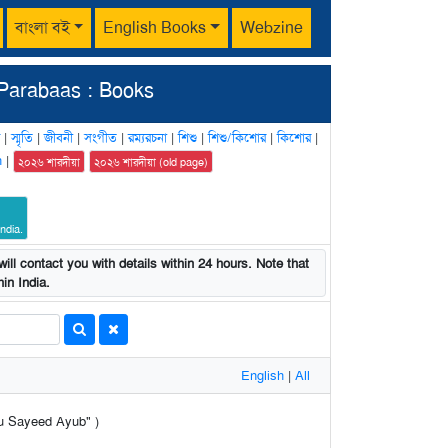
বাংলা বই
English Books
Webzine
Parabaas : Books
|
স্মৃতি
|
জীবনী
|
সংগীত
|
রম্যরচনা
|
শিশু
|
শিশু/কিশোর
|
কিশোর
|
n
|
২০২৬ শারদীয়া
২০২৬ শারদীয়া (old page)
ndia.
ill contact you with details within 24 hours. Note that
in India.
English
|
All
Abu Sayeed Ayub" )