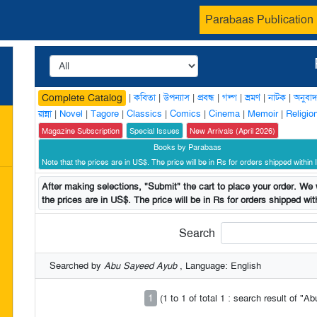
Parabaas Publication
|
কবিতা
|
উপন্যাস
|
প্রবন্ধ
|
গল্প
|
ভ্রমণ
|
নাটক
|
অনুবাদ
Complete Catalog
রান্না
|
Novel
|
Tagore
|
Classics
|
Comics
|
Cinema
|
Memoir
|
Religio
Magazine Subscription
Special Issues
New Arrivals (April 2026)
Books by Parabaas
Note that the prices are in US$. The price will be in Rs for orders shipped within I
After making selections, "Submit" the cart to place your order. We w
the prices are in US$. The price will be in Rs for orders shipped with
Search
Searched by
Abu Sayeed Ayub
, Language: English
1
(1 to 1 of total 1 : search result of "