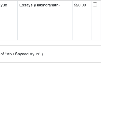
Ayub
Essays (Rabindranath)
$20.00
lt of "Abu Sayeed Ayub" )