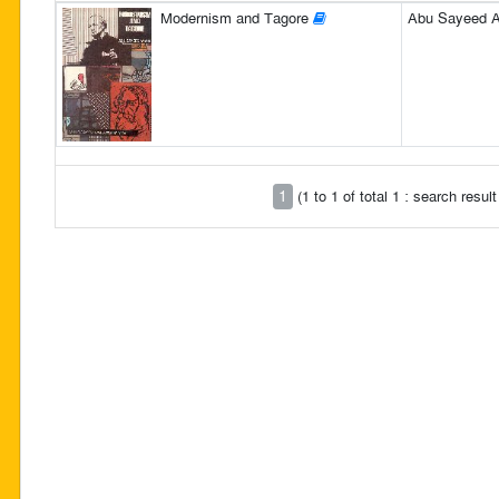
Modernism and Tagore
Abu Sayeed 
1
(1 to 1 of total 1 : search resu