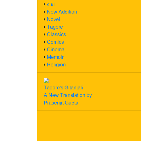
রান্না
New Addition
Novel
Tagore
Classics
Comics
Cinema
Memoir
Religion
Tagore's Gitanjali
A New Translation by
Prasenjit Gupta