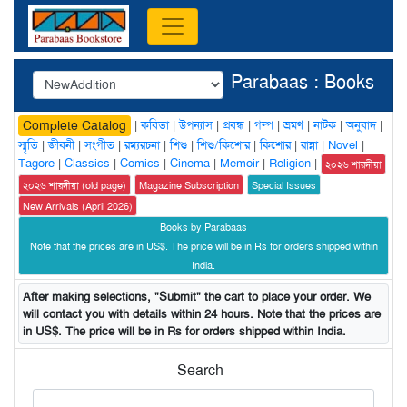
Parabaas : Books
|
কবিতা
|
উপন্যাস
|
প্রবন্ধ
|
গল্প
|
ভ্রমণ
|
নাটক
|
অনুবাদ
|
Complete Catalog
স্মৃতি
|
জীবনী
|
সংগীত
|
রম্যরচনা
|
শিশু
|
শিশু/কিশোর
|
কিশোর
|
রান্না
|
Novel
|
Tagore
|
Classics
|
Comics
|
Cinema
|
Memoir
|
Religion
|
২০২৬ শারদীয়া
২০২৬ শারদীয়া (old page)
Magazine Subscription
Special Issues
New Arrivals (April 2026)
Books by Parabaas
Note that the prices are in US$. The price will be in Rs for orders shipped within
India.
After making selections, "Submit" the cart to place your order. We
will contact you with details within 24 hours. Note that the prices are
in US$. The price will be in Rs for orders shipped within India.
Search