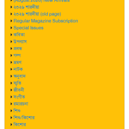
(August 2026) New Arrivals
*
২০২৬ শারদীয়া
২০২৬ শারদীয়া (old page)
Regular Magazine Subscription
Special Issues
কবিতা
উপন্যাস
প্রবন্ধ
গল্প
ভ্রমণ
নাটক
অনুবাদ
স্মৃতি
জীবনী
সংগীত
রম্যরচনা
শিশু
শিশু/কিশোর
কিশোর