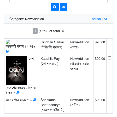
Category: NewAddition
English
|
All
1
(1 to 3 of total 3)
Giridhari Sarkar
NewAddition
$20.00
কালজয়ী ঘনাদা @ ৭৫+
(গিরিধারী সরকার)
(প্রবন্ধ)
দেশ-
Kaushik Ray
NewAddition
$20.00
(কৌশিক রায় )
(ইতিহাস-সমাজ-
রহস্য)
বিদেশের গুপ্তচর : মিথ ও
ইতিহাস
কলের গান মনের গান
Shankarlal
NewAddition
$20.00
Bhattacharya
(সঙ্গীত)
(শঙ্করলাল ভট্টাচার্য )