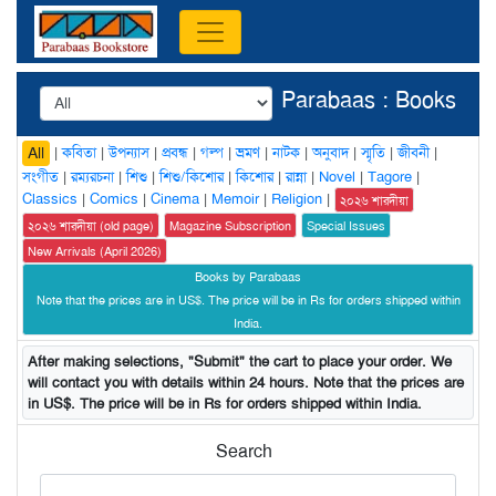
Parabaas : Books
|
কবিতা
|
উপন্যাস
|
প্রবন্ধ
|
গল্প
|
ভ্রমণ
|
নাটক
|
অনুবাদ
|
স্মৃতি
|
জীবনী
|
All
সংগীত
|
রম্যরচনা
|
শিশু
|
শিশু/কিশোর
|
কিশোর
|
রান্না
|
Novel
|
Tagore
|
Classics
|
Comics
|
Cinema
|
Memoir
|
Religion
|
২০২৬ শারদীয়া
২০২৬ শারদীয়া (old page)
Magazine Subscription
Special Issues
New Arrivals (April 2026)
Books by Parabaas
Note that the prices are in US$. The price will be in Rs for orders shipped within
India.
After making selections, "Submit" the cart to place your order. We
will contact you with details within 24 hours. Note that the prices are
in US$. The price will be in Rs for orders shipped within India.
Search