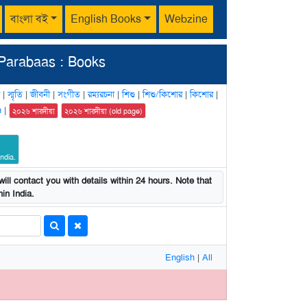
বাংলা বই
English Books
Webzine
Parabaas : Books
|
স্মৃতি
|
জীবনী
|
সংগীত
|
রম্যরচনা
|
শিশু
|
শিশু/কিশোর
|
কিশোর
|
n
|
২০২৬ শারদীয়া
২০২৬ শারদীয়া (old page)
ndia.
ill contact you with details within 24 hours. Note that
in India.
English
|
All