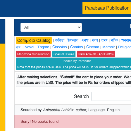
Parabaas Publication
|
কবিতা
|
উপন্যাস
|
প্রবন্ধ
|
গল্প
|
ভ্রমণ
|
নাটক
|
অনুবাদ
Complete Catalog
রান্না
|
Novel
|
Tagore
|
Classics
|
Comics
|
Cinema
|
Memoir
|
Religio
Magazine Subscription
Special Issues
New Arrivals (April 2026)
Books by Parabaas
Note that the prices are in US$. The price will be in Rs for orders shipped within I
After making selections, "Submit" the cart to place your order. We w
the prices are in US$. The price will be in Rs for orders shipped with
Search
Searched by
Aniruddha Lahiri
in
author
, Language: English
Sorry! No books found