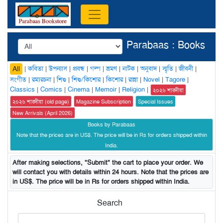
Parabaas : Books
|
কবিতা
|
উপন্যাস
|
প্রবন্ধ
|
গল্প
|
ভ্রমণ
|
নাটক
|
অনুবাদ
|
স্মৃতি
|
জীবনী
|
All
সংগীত
|
রম্যরচনা
|
শিশু
|
শিশু/কিশোর
|
কিশোর
|
রান্না
|
Novel
|
Tagore
|
Classics
|
Comics
|
Cinema
|
Memoir
|
Religion
|
২০২৬ শারদীয়া
২০২৬ শারদীয়া (old page)
Magazine Subscription
Special Issues
New Arrivals (April 2026)
Books by Parabaas
Note that the prices are in US$. The price will be in Rs for orders shipped within
India.
After making selections, "Submit" the cart to place your order. We
will contact you with details within 24 hours. Note that the prices are
in US$. The price will be in Rs for orders shipped within India.
Search