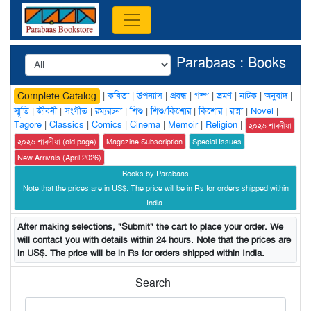
Parabaas : Books
|
কবিতা
|
উপন্যাস
|
প্রবন্ধ
|
গল্প
|
ভ্রমণ
|
নাটক
|
অনুবাদ
|
Complete Catalog
স্মৃতি
|
জীবনী
|
সংগীত
|
রম্যরচনা
|
শিশু
|
শিশু/কিশোর
|
কিশোর
|
রান্না
|
Novel
|
Tagore
|
Classics
|
Comics
|
Cinema
|
Memoir
|
Religion
|
২০২৬ শারদীয়া
২০২৬ শারদীয়া (old page)
Magazine Subscription
Special Issues
New Arrivals (April 2026)
Books by Parabaas
Note that the prices are in US$. The price will be in Rs for orders shipped within
India.
After making selections, "Submit" the cart to place your order. We
will contact you with details within 24 hours. Note that the prices are
in US$. The price will be in Rs for orders shipped within India.
Search