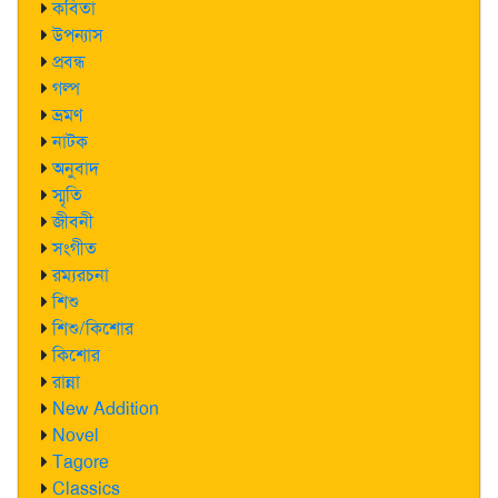
কবিতা
উপন্যাস
প্রবন্ধ
গল্প
ভ্রমণ
নাটক
অনুবাদ
স্মৃতি
জীবনী
সংগীত
রম্যরচনা
শিশু
শিশু/কিশোর
কিশোর
রান্না
New Addition
Novel
Tagore
Classics