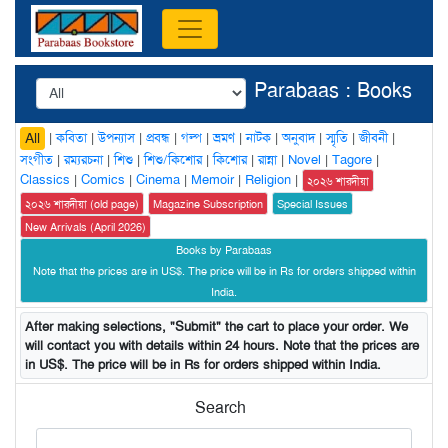
Parabaas : Books
|
কবিতা
|
উপন্যাস
|
প্রবন্ধ
|
গল্প
|
ভ্রমণ
|
নাটক
|
অনুবাদ
|
স্মৃতি
|
জীবনী
|
All
সংগীত
|
রম্যরচনা
|
শিশু
|
শিশু/কিশোর
|
কিশোর
|
রান্না
|
Novel
|
Tagore
|
Classics
|
Comics
|
Cinema
|
Memoir
|
Religion
|
২০২৬ শারদীয়া
২০২৬ শারদীয়া (old page)
Magazine Subscription
Special Issues
New Arrivals (April 2026)
Books by Parabaas
Note that the prices are in US$. The price will be in Rs for orders shipped within
India.
After making selections, "Submit" the cart to place your order. We
will contact you with details within 24 hours. Note that the prices are
in US$. The price will be in Rs for orders shipped within India.
Search