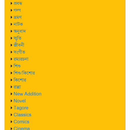
প্রবন্ধ
গল্প
ভ্রমণ
নাটক
অনুবাদ
স্মৃতি
জীবনী
সংগীত
রম্যরচনা
শিশু
শিশু/কিশোর
কিশোর
রান্না
New Addition
Novel
Tagore
Classics
Comics
Cinema