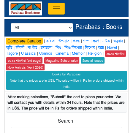
Parabaas : Books
|
কবিতা
|
উপন্যাস
|
প্রবন্ধ
|
গল্প
|
ভ্রমণ
|
নাটক
|
অনুবাদ
|
Complete Catalog
স্মৃতি
|
জীবনী
|
সংগীত
|
রম্যরচনা
|
শিশু
|
শিশু/কিশোর
|
কিশোর
|
রান্না
|
Novel
|
Tagore
|
Classics
|
Comics
|
Cinema
|
Memoir
|
Religion
|
২০২৬ শারদীয়া
২০২৬ শারদীয়া (old page)
Magazine Subscription
Special Issues
New Arrivals (April 2026)
Books by Parabaas
Note that the prices are in US$. The price will be in Rs for orders shipped within
India.
After making selections, "Submit" the cart to place your order. We
will contact you with details within 24 hours. Note that the prices are
in US$. The price will be in Rs for orders shipped within India.
Search