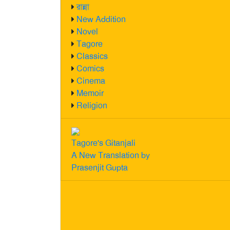
রান্না
New Addition
Novel
Tagore
Classics
Comics
Cinema
Memoir
Religion
Tagore's Gitanjali
A New Translation by
Prasenjit Gupta