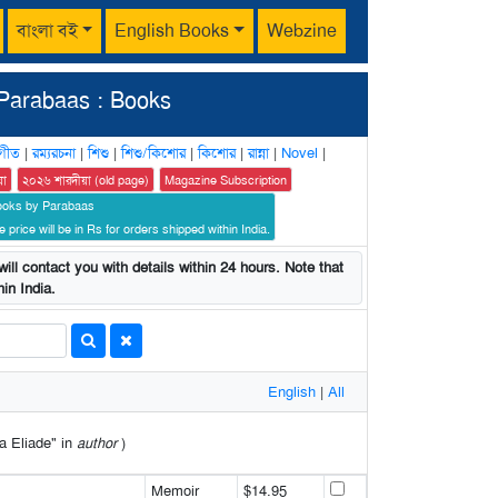
বাংলা বই
English Books
Webzine
Parabaas : Books
গীত
|
রম্যরচনা
|
শিশু
|
শিশু/কিশোর
|
কিশোর
|
রান্না
|
Novel
|
য়া
২০২৬ শারদীয়া (old page)
Magazine Subscription
ooks by Parabaas
 price will be in Rs for orders shipped within India.
ill contact you with details within 24 hours. Note that
in India.
English
|
All
ea Eliade" in
author
)
Memoir
$14.95