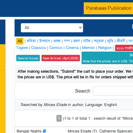
Parabaas Publication
|
কবিতা
|
উপন্যাস
|
প্রবন্ধ
|
গল্প
|
ভ্রমণ
|
নাটক
|
অনুবাদ
|
স্মৃতি
|
জীবনী
|
সং
All
Tagore
|
Classics
|
Comics
|
Cinema
|
Memoir
|
Religion
|
২০২৬ শারদী
B
Special Issues
New Arrivals (April 2026)
Note that the prices are in US$. The
After making selections, "Submit" the cart to place your order. We w
the prices are in US$. The price will be in Rs for orders shipped with
Search
Searched by
Mircea Eliade
in
author
, Language: English
1
(1 to 1 of total 1 : search result of "Mirc
Bengali Nights
Mircea Eliade (Tr. Catherine Spencer)