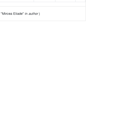
of "Mircea Eliade" in
author
)