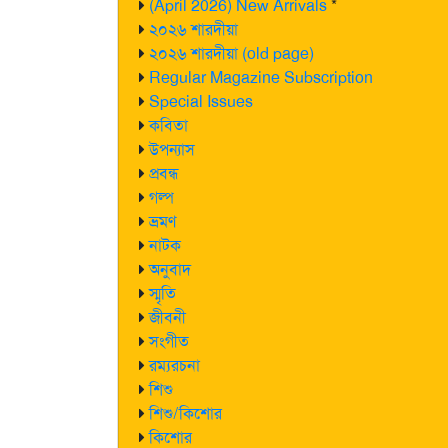
(April 2026) New Arrivals
*
২০২৬ শারদীয়া
২০২৬ শারদীয়া (old page)
Regular Magazine Subscription
Special Issues
কবিতা
উপন্যাস
প্রবন্ধ
গল্প
ভ্রমণ
নাটক
অনুবাদ
স্মৃতি
জীবনী
সংগীত
রম্যরচনা
শিশু
শিশু/কিশোর
কিশোর