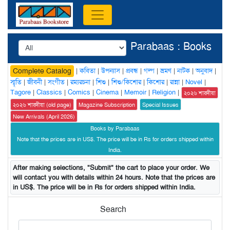
Parabaas : Books
|
কবিতা
|
উপন্যাস
|
প্রবন্ধ
|
গল্প
|
ভ্রমণ
|
নাটক
|
অনুবাদ
|
Complete Catalog
স্মৃতি
|
জীবনী
|
সংগীত
|
রম্যরচনা
|
শিশু
|
শিশু/কিশোর
|
কিশোর
|
রান্না
|
Novel
|
Tagore
|
Classics
|
Comics
|
Cinema
|
Memoir
|
Religion
|
২০২৬ শারদীয়া
২০২৬ শারদীয়া (old page)
Magazine Subscription
Special Issues
New Arrivals (April 2026)
Books by Parabaas
Note that the prices are in US$. The price will be in Rs for orders shipped within
India.
After making selections, "Submit" the cart to place your order. We
will contact you with details within 24 hours. Note that the prices are
in US$. The price will be in Rs for orders shipped within India.
Search