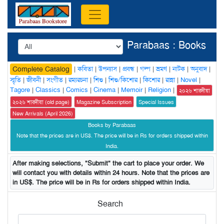
Parabaas : Books
|
কবিতা
|
উপন্যাস
|
প্রবন্ধ
|
গল্প
|
ভ্রমণ
|
নাটক
|
অনুবাদ
|
Complete Catalog
স্মৃতি
|
জীবনী
|
সংগীত
|
রম্যরচনা
|
শিশু
|
শিশু/কিশোর
|
কিশোর
|
রান্না
|
Novel
|
Tagore
|
Classics
|
Comics
|
Cinema
|
Memoir
|
Religion
|
২০২৬ শারদীয়া
২০২৬ শারদীয়া (old page)
Magazine Subscription
Special Issues
New Arrivals (April 2026)
Books by Parabaas
Note that the prices are in US$. The price will be in Rs for orders shipped within
India.
After making selections, "Submit" the cart to place your order. We
will contact you with details within 24 hours. Note that the prices are
in US$. The price will be in Rs for orders shipped within India.
Search