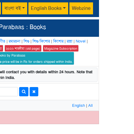
বাংলা বই
English Books
Webzine
Parabaas : Books
গীত
|
রম্যরচনা
|
শিশু
|
শিশু/কিশোর
|
কিশোর
|
রান্না
|
Novel
|
য়া
২০২৬ শারদীয়া (old page)
Magazine Subscription
ooks by Parabaas
 price will be in Rs for orders shipped within India.
ill contact you with details within 24 hours. Note that
in India.
English
|
All