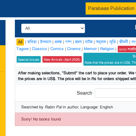
Parabaas Publication
|
কবিতা
|
উপন্যাস
|
প্রবন্ধ
|
গল্প
|
ভ্রমণ
|
নাটক
|
অনুবাদ
|
স্মৃতি
|
জীবনী
|
সং
All
Tagore
|
Classics
|
Comics
|
Cinema
|
Memoir
|
Religion
|
২০২৬ শারদী
B
Special Issues
New Arrivals (April 2026)
Note that the prices are in US$. The
After making selections, "Submit" the cart to place your order. We w
the prices are in US$. The price will be in Rs for orders shipped with
Search
Searched by
Rabin Pal
in
author
, Language: English
Sorry! No books found