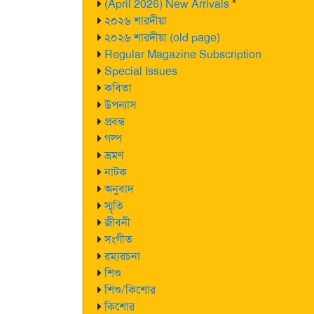
(April 2026) New Arrivals
*
২০২৬ শারদীয়া
২০২৬ শারদীয়া (old page)
Regular Magazine Subscription
Special Issues
কবিতা
উপন্যাস
প্রবন্ধ
গল্প
ভ্রমণ
নাটক
অনুবাদ
স্মৃতি
জীবনী
সংগীত
রম্যরচনা
শিশু
শিশু/কিশোর
কিশোর