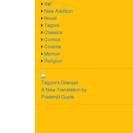
রান্না
New Addition
Novel
Tagore
Classics
Comics
Cinema
Memoir
Religion
Tagore's Gitanjali
A New Translation by
Prasenjit Gupta