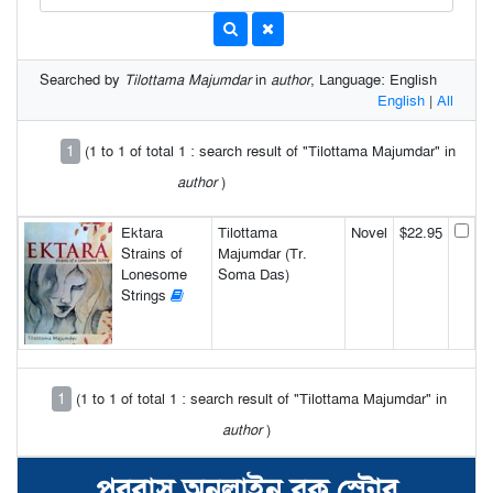
Searched by
Tilottama Majumdar
in
author
, Language: English
English
|
All
1
(1 to 1 of total 1 : search result of "Tilottama Majumdar" in
author
)
Ektara
Tilottama
Novel
$22.95
Strains of
Majumdar (Tr.
Lonesome
Soma Das)
Strings
1
(1 to 1 of total 1 : search result of "Tilottama Majumdar" in
author
)
পরবাস অনলাইন বুক স্টোর