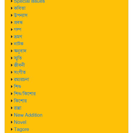
Special Issues
কবিতা
উপন্যাস
প্রবন্ধ
গল্প
ভ্রমণ
নাটক
অনুবাদ
স্মৃতি
জীবনী
সংগীত
রম্যরচনা
শিশু
শিশু/কিশোর
কিশোর
রান্না
New Addition
Novel
Tagore