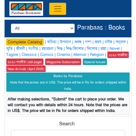
Parabaas : Books
|
কবিতা
|
উপন্যাস
|
প্রবন্ধ
|
গল্প
|
ভ্রমণ
|
নাটক
|
অনুবাদ
|
Complete Catalog
স্মৃতি
|
জীবনী
|
সংগীত
|
রম্যরচনা
|
শিশু
|
শিশু/কিশোর
|
কিশোর
|
রান্না
|
Novel
|
Tagore
|
Classics
|
Comics
|
Cinema
|
Memoir
|
Religion
|
২০২৬ শারদীয়া
২০২৬ শারদীয়া (old page)
Magazine Subscription
Special Issues
New Arrivals (April 2026)
Books by Parabaas
Note that the prices are in US$. The price will be in Rs for orders shipped within
India.
After making selections, "Submit" the cart to place your order. We
will contact you with details within 24 hours. Note that the prices are
in US$. The price will be in Rs for orders shipped within India.
Search