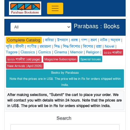
Parabaas : Books
|
কবিতা
|
উপন্যাস
|
প্রবন্ধ
|
গল্প
|
ভ্রমণ
|
নাটক
|
অনুবাদ
|
Complete Catalog
স্মৃতি
|
জীবনী
|
সংগীত
|
রম্যরচনা
|
শিশু
|
শিশু/কিশোর
|
কিশোর
|
রান্না
|
Novel
|
Tagore
|
Classics
|
Comics
|
Cinema
|
Memoir
|
Religion
|
২০২৬ শারদীয়া
২০২৬ শারদীয়া (old page)
Magazine Subscription
Special Issues
New Arrivals (April 2026)
Books by Parabaas
Note that the prices are in US$. The price will be in Rs for orders shipped within
India.
After making selections, "Submit" the cart to place your order. We
will contact you with details within 24 hours. Note that the prices are
in US$. The price will be in Rs for orders shipped within India.
Search