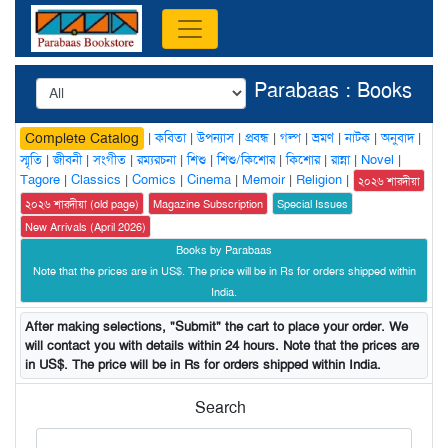
Parabaas : Books
|
কবিতা
|
উপন্যাস
|
প্রবন্ধ
|
গল্প
|
ভ্রমণ
|
নাটক
|
অনুবাদ
|
Complete Catalog
স্মৃতি
|
জীবনী
|
সংগীত
|
রম্যরচনা
|
শিশু
|
শিশু/কিশোর
|
কিশোর
|
রান্না
|
Novel
|
Tagore
|
Classics
|
Comics
|
Cinema
|
Memoir
|
Religion
|
২০২৬ শারদীয়া
২০২৬ শারদীয়া (old page)
Magazine Subscription
Special Issues
New Arrivals (April 2026)
Books by Parabaas
Note that the prices are in US$. The price will be in Rs for orders shipped within
India.
After making selections, "Submit" the cart to place your order. We
will contact you with details within 24 hours. Note that the prices are
in US$. The price will be in Rs for orders shipped within India.
Search