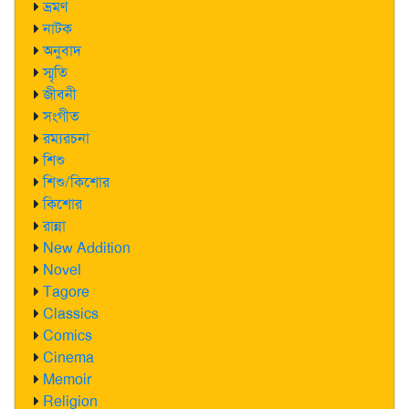
ভ্রমণ
নাটক
অনুবাদ
স্মৃতি
জীবনী
সংগীত
রম্যরচনা
শিশু
শিশু/কিশোর
কিশোর
রান্না
New Addition
Novel
Tagore
Classics
Comics
Cinema
Memoir
Religion